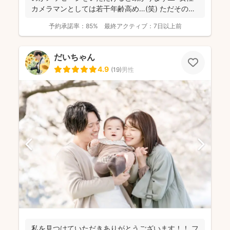
カメラマンとしては若干年齢高め…(笑) ただその分
たく...
予約承諾率：
85%
最終アクティブ：
7日以上前
だいちゃん
4.9
(
19
)
男性
私を見つけていただきありがとうございます！！ フ