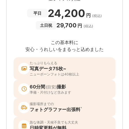
24,200
平日
円
(税込)
29,700
円
土日祝
(税込)
この基本料に
安心・うれしいをまるっと込めました
たっぷりもらえる
写真データ75枚~
ニューボーンフォトは40枚以上
60分間
撮影
(目安)
準備・片付けなど含みます
撮影場所までの
*
フォトグラファー出張料
急な体調・天候不良でも大丈夫
日時変更料が無料