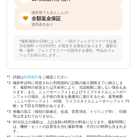
撮影後でもあんしんの
全額返金保証
適用条件あり
*撮影場所や日時によって、一部のフォトグラファーでは遠
方出張料（+3,000円）が発生する場合があります。撮影日
時・場所・フォトグラファーが該当する場合、申込みフォ
ームでお知らせします。
詳細は
利用規約
をご確認ください
撮影申込時に同意された利用規約に記載の納入期限までに納入しま
す。撮影時の状況または天候等により、当該枚数に達しない場合もあ
ります。また、ニューボーンフォトおよびライフスタイルニューボー
ンフォトの場合、お子様の安全を最優先に進行するため、基準枚数
（ニューボーンフォト：40枚、ライフスタイルニューボーンフォト:75
枚）を下回る可能性があります。
画像の加工（個別の肌修正、合成、背景消去、トリミング等）、印刷
等は含まれておりません。
60分以上の撮影は、上記金額×時間分の料金になります。撮影時間に
は、機材・セットの設置等を含む撮影準備・片付けの時間も含まれま
す。
このサービスは個人利用向けサービスです。商用利用の場合はサービ