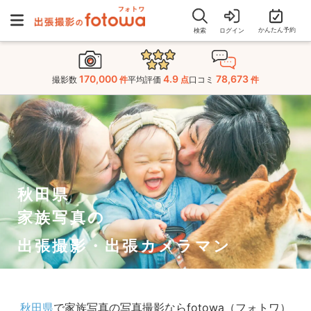
かんたん予約
検索
ログイン
170,000
4.9
78,673
撮影数
件
平均評価
点
口コミ
件
秋田県
家族写真の
出張撮影・出張カメラマン
秋田県
で家族写真の写真撮影ならfotowa（フォトワ）