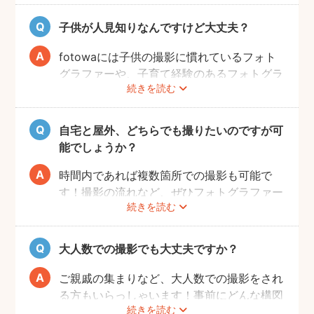
ただければと思います。
子供が人見知りなんですけど大丈夫？
fotowaには子供の撮影に慣れているフォト
グラファーや、子育て経験のあるフォトグラ
続きを読む
ファーがたくさんいます！お子様のペースに
合わせて撮影をするので、人見知りのお子様
でも自然な表情を引き出してくれます。
自宅と屋外、どちらでも撮りたいのですが可
能でしょうか？
時間内であれば複数箇所での撮影も可能で
す！撮影の流れなど、ぜひフォトグラファー
続きを読む
に相談してみてください。
大人数での撮影でも大丈夫ですか？
ご親戚の集まりなど、大人数での撮影をされ
る方もいらっしゃいます！事前にどんな構図
続きを読む
で撮りたいのかなどフォトグラファーとすり