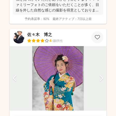
ァミリーフォトのご依頼をいただくことが多く、目
線を外した自然な感じの撮影を得意としておりま
す！ 幼稚園...
予約承諾率：
92%
最終アクティブ：
7日以上前
佐々木 博之
4
(
3
)
男性