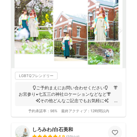
LGBTQフレンドリー
💡ご予約まえにお問い合わせください💡 👘
お宮参り•七五三の神社ロケーションなどなど👘
✨その他どんなご記念でもお気軽に✨
👶...
予約承諾率：
98%
最終アクティブ：
12時間以内
しろみわ/白石美和
4.9
(
22
)
女性