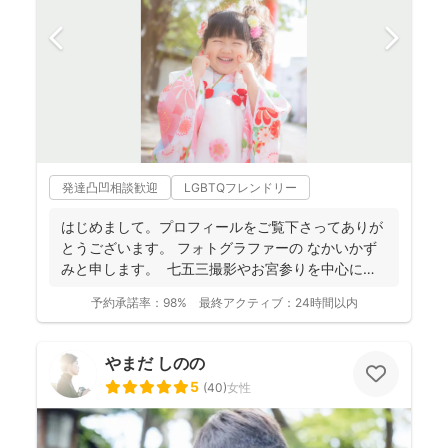
発達凸凹相談歓迎
LGBTQフレンドリー
はじめまして。プロフィールをご覧下さってありが
とうございます。 フォトグラファーの なかいかず
みと申します。 七五三撮影やお宮参りを中心に家
族写真...
予約承諾率：
98%
最終アクティブ：
24時間以内
やまだ しのの
5
(
40
)
女性