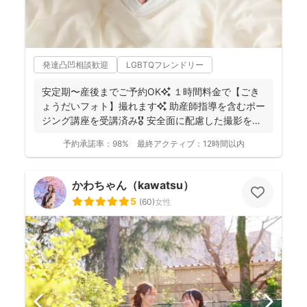
発達凸凹相談歓迎
LGBTQフレンドリー
安定期〜産後までご予約OK✨ １時間料金で【ごき
ょうだいフォト】撮れます✨ 助産師指導を含むポー
ジング講座を受講済み🎖️ 安全面に配慮した撮影を行
っ...
予約承諾率：
98%
最終アクティブ：
12時間以内
かわちゃん（kawatsu）
5
(
60
)
女性