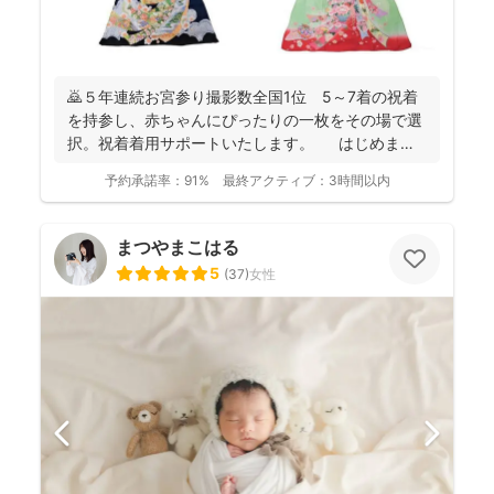
🙇５年連続お宮参り撮影数全国1位 5～7着の祝着
を持参し、赤ちゃんにぴったりの一枚をその場で選
択。祝着着用サポートいたします。 はじめまし
て。フォ...
予約承諾率：
91%
最終アクティブ：
3時間以内
まつやまこはる
5
(
37
)
女性