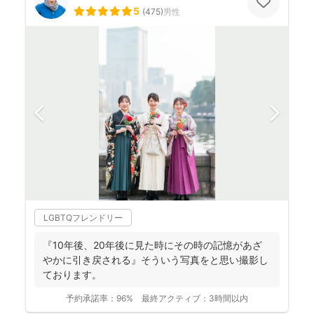
5
(
475
)
男性
LGBTQフレンドリー
『10年後、20年後に見た時にその時の記憶があざ
やかに引き戻される』そういう写真をと思い撮影し
ております。
予約承諾率：
96%
最終アクティブ：
3時間以内