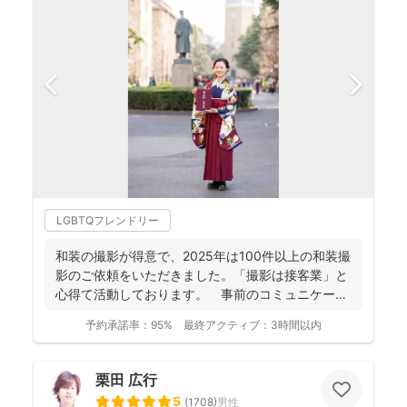
LGBTQフレンドリー
和装の撮影が得意で、2025年は100件以上の和装撮
影のご依頼をいただきました。「撮影は接客業」と
心得て活動しております。 事前のコミュニケーシ
ョンにより...
予約承諾率：
95%
最終アクティブ：
3時間以内
栗田 広行
5
(
1708
)
男性