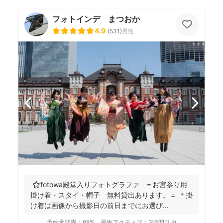
フォトインデ まつおか
4.9
(
531
)
男性
⭐️fotowa殿堂入りフォトグラファ ＝お宮参り用
掛け着・スタイ・帽子 無料貸出あります。＝ ＊掛
け着は画像から撮影日の前日までにお選び...
予約承諾率：
88%
最終アクティブ：
3時間以内