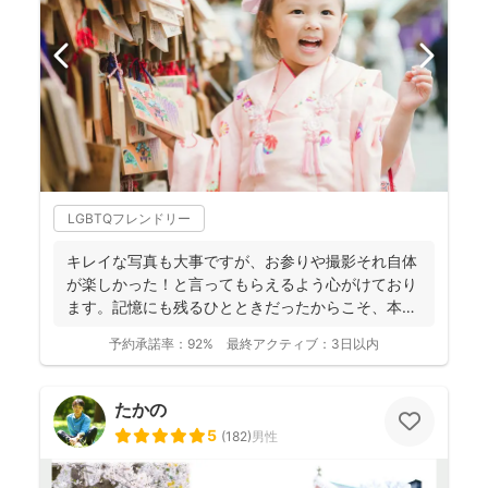
LGBTQフレンドリー
キレイな写真も大事ですが、お参りや撮影それ自体
が楽しかった！と言ってもらえるよう心がけており
ます。記憶にも残るひとときだったからこそ、本当
の笑顔が写真とい...
予約承諾率：
92%
最終アクティブ：
3日以内
たかの
5
(
182
)
男性