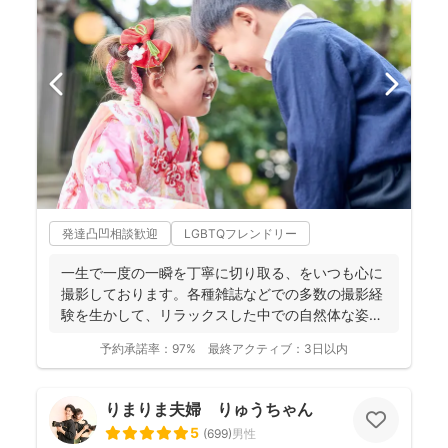
発達凸凹相談歓迎
LGBTQフレンドリー
一生で一度の一瞬を丁寧に切り取る、をいつも心に
撮影しております。各種雑誌などでの多数の撮影経
験を生かして、リラックスした中での自然体な姿の
お写真を、ベスト...
予約承諾率：
97%
最終アクティブ：
3日以内
りまりま夫婦 りゅうちゃん
5
(
699
)
男性