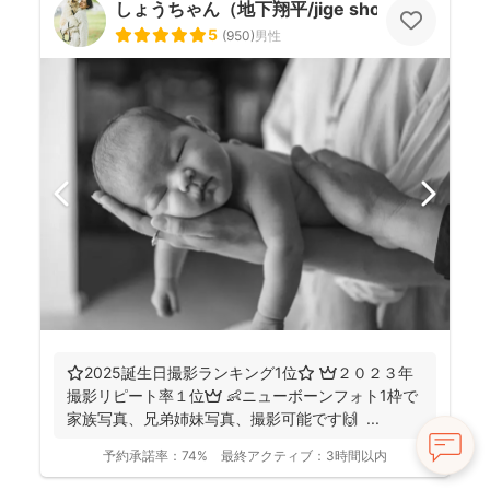
しょうちゃん（地下翔平/jige shohe）
5
(
950
)
男性
⭐️2025誕生日撮影ランキング1位⭐️ 👑２０２３年
撮影リピート率１位👑 👶ニューボーンフォト1枠で
家族写真、兄弟姉妹写真、撮影可能です🙌 ...
予約承諾率：
74%
最終アクティブ：
3時間以内