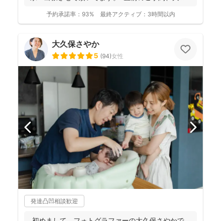
迎...
予約承諾率：
93%
最終アクティブ：
3時間以内
大久保さやか
5
(
94
)
女性
発達凸凹相談歓迎
初めまして。フォトグラファーの大久保さやかで