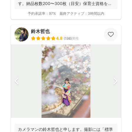
す。納品枚数200〜300枚（目安）保育士資格を持
つ妻の監修の下...
予約承諾率：
97%
最終アクティブ：
3時間以内
鈴木哲也
4.8
(
198
)
男性
カメラマンの鈴木哲也と申します。撮影には「標準