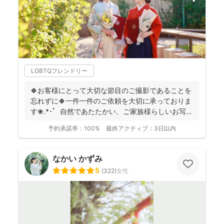
LGBTQフレンドリー
🍀お客様にとって大切な節目のご撮影であることを
忘れずに🍀一件一件のご依頼を大切に承っておりま
す❀.*･ﾟ 自然であたたかい、ご家族様らしいお写真
を残...
予約承諾率：
100%
最終アクティブ：
3日以内
なかい かずみ
5
(
322
)
女性