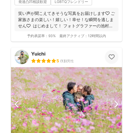
発達凸凹相談歓迎
LGBTQフレンドリー
笑い声が聞こえてきそうな写真をお届けします🧡 ご
家族さまの楽しい！嬉しい！幸せ！な瞬間を逃しま
せん🧡 ⁡ はじめまして！ フォトグラファーの池村
和...
予約承諾率：
93%
最終アクティブ：
12時間以内
Yuichi
5
(
13
)
男性