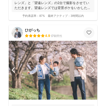
レンズ」と「望遠レンズ」の2台で撮影をさせてい
ただきます。望遠レンズでは背景ボケをいかしたお
写真を撮影させて...
予約承諾率：
87%
最終アクティブ：
3時間以内
ひがっち
4.9
(
73
)
男性