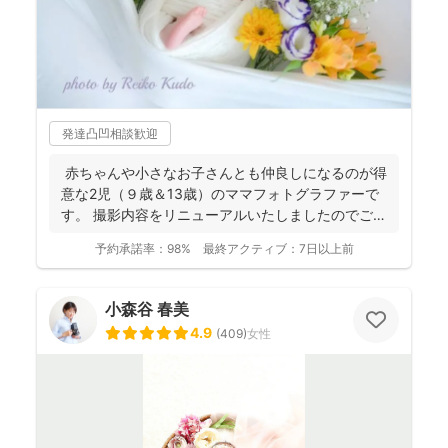
発達凸凹相談歓迎
赤ちゃんや小さなお子さんとも仲良しになるのが得
意な2児（９歳＆13歳）のママフォトグラファーで
す。 撮影内容をリニューアルいたしましたのでご案
内させ...
予約承諾率：
98%
最終アクティブ：
7日以上前
小森谷 春美
4.9
(
409
)
女性