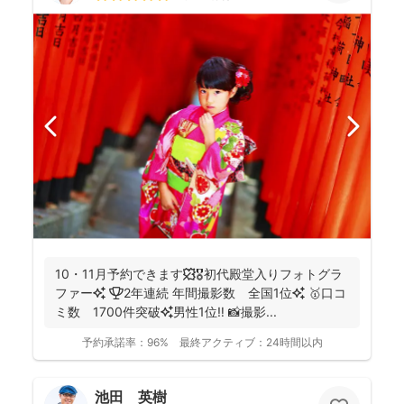
10・11月予約できます🍁🎖初代殿堂入りフォトグラ
ファー✨ 🏆2年連続 年間撮影数 全国1位✨ 🥇口コ
ミ数 1700件突破✨男性1位‼️ 📸撮影...
予約承諾率：
96%
最終アクティブ：
24時間以内
池田 英樹