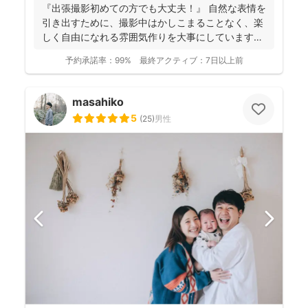
『出張撮影初めての方でも大丈夫！』 自然な表情を
引き出すために、撮影中はかしこまることなく、楽
しく自由になれる雰囲気作りを大事にしています＾
＾ こ...
予約承諾率：
99%
最終アクティブ：
7日以上前
masahiko
5
(
25
)
男性