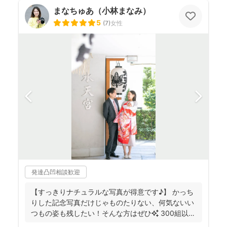
まなちゅあ（小林まなみ）
5
(
7
)
女性
発達凸凹相談歓迎
【すっきりナチュラルな写真が得意です♪】 かっち
りした記念写真だけじゃものたりない、何気ないい
つもの姿も残したい！そんな方はぜひ✨️ 300組以上
のご...