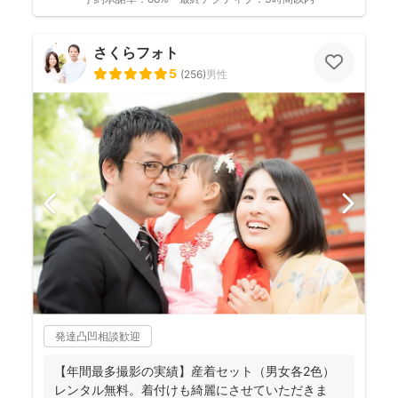
さくらフォト
5
(
256
)
男性
発達凸凹相談歓迎
【年間最多撮影の実績】産着セット（男女各2色）
レンタル無料。着付けも綺麗にさせていただきま