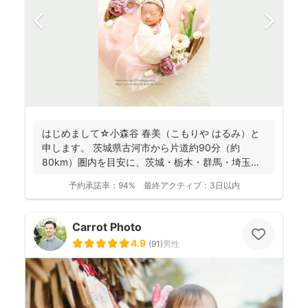
はじめまして☆小森谷 春美（こもりや はるみ）と
申します。 茨城県古河市から片道約90分（約
80km）圏内を目安に、茨城・栃木・群馬・埼玉
（一部）など北...
予約承諾率：
94%
最終アクティブ：
3日以内
Carrot Photo
4.9
(
91
)
男性