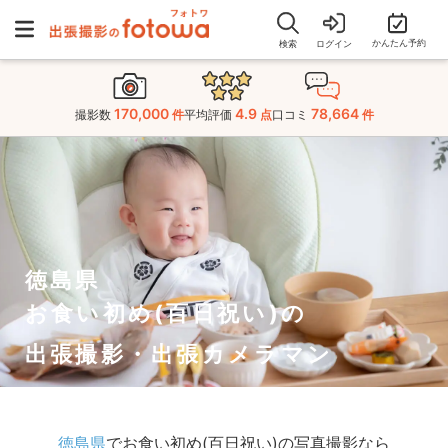
かんたん予約
検索
ログイン
170,000
4.9
78,664
撮影数
件
平均評価
点
口コミ
件
徳島県
お食い初め(百日祝い)の
出張撮影・出張カメラマン
徳島県
でお食い初め(百日祝い)の写真撮影なら