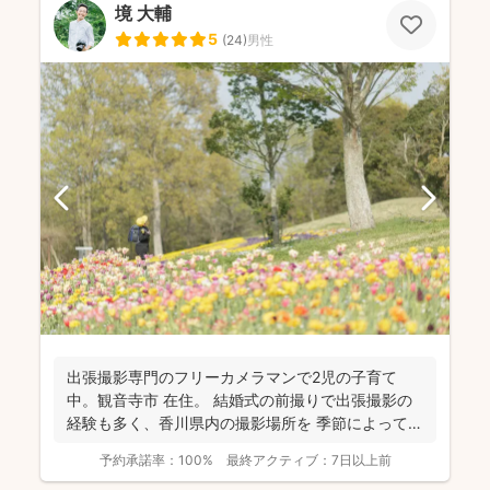
境 大輔
5
(
24
)
男性
出張撮影専門のフリーカメラマンで2児の子育て
中。観音寺市 在住。 結婚式の前撮りで出張撮影の
経験も多く、香川県内の撮影場所を 季節によって最
適な提案が...
予約承諾率：
100%
最終アクティブ：
7日以上前