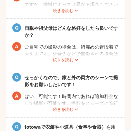
ですが、地域によっては異なる場合もござい
続きを読む
ます。あくまでも目安になりますので、その
前後でご家族のご都合の良い日を選び、お祝
いするのがおすすめです。
両親や祖父母はどんな格好をしたら良いです
か？
ご自宅での撮影の場合は、綺麗めの普段着で
大丈夫です。外食先などで撮影される場合は
続きを読む
正装が良いでしょう。正装の場合、赤ちゃん
が和装であればご家族も和装と格を揃えるこ
とが必要になりますので、事前に家族全員の
せっかくなので、家と外の両方のシーンで撮
服装を決めておくことがおすすめです。
影をお願いしたいです！
はい、可能です！時間内であれば追加料金な
しで撮影が可能です。撮影をスムーズに進行
続きを読む
させるために、事前にその旨をフォトグラフ
ァーにお伝えいただけると幸いです。
fotowaで衣装や小道具（食事や食器）を用