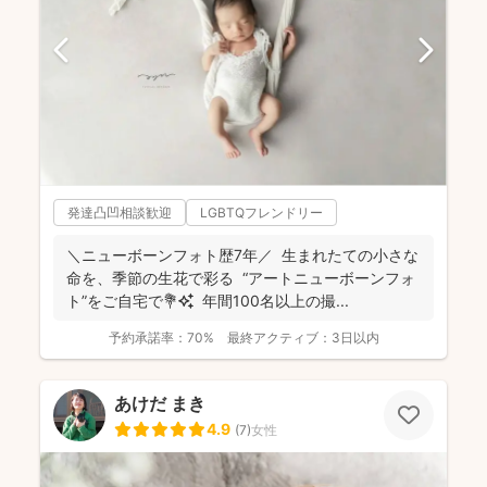
発達凸凹相談歓迎
LGBTQフレンドリー
＼ニューボーンフォト歴7年／ 生まれたての小さな
命を、季節の生花で彩る “アートニューボーンフォ
ト”をご自宅で💐✨ 年間100名以上の撮...
予約承諾率：
70%
最終アクティブ：
3日以内
あけだ まき
4.9
(
7
)
女性