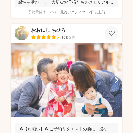
感性を活かして、大切なお子様たちのメモリアルシ
ーンやご家族...
予約承諾率：
75%
最終アクティブ：
7日以上前
おおにし ちひろ
5
(
161
)
女性
⚠️【お願い】⚠️ ご予約リクエストの前に、必ず