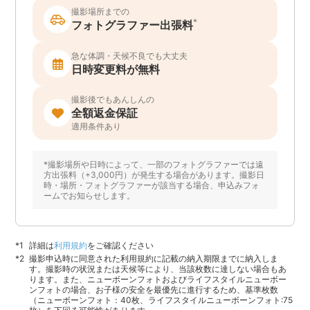
撮影場所までの
*
フォトグラファー出張料
急な体調・天候不良でも大丈夫
日時変更料が無料
撮影後でもあんしんの
全額返金保証
適用条件あり
*撮影場所や日時によって、一部のフォトグラファーでは遠
方出張料（+3,000円）が発生する場合があります。撮影日
時・場所・フォトグラファーが該当する場合、申込みフォ
ームでお知らせします。
詳細は
利用規約
をご確認ください
撮影申込時に同意された利用規約に記載の納入期限までに納入しま
す。撮影時の状況または天候等により、当該枚数に達しない場合もあ
ります。また、ニューボーンフォトおよびライフスタイルニューボー
ンフォトの場合、お子様の安全を最優先に進行するため、基準枚数
（ニューボーンフォト：40枚、ライフスタイルニューボーンフォト:75