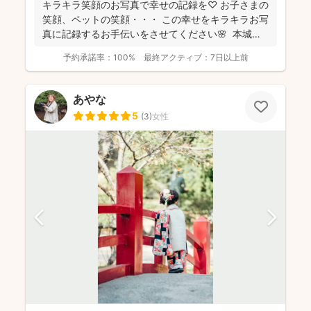
キラキラ笑顔のお写真で幸せの記録を♡ お子さまの
笑顔、ペットの笑顔・・・ この幸せをキラキラお写
真に記録するお手伝いをさせてください🌸 本城萌
華...
予約承諾率：
100%
最終アクティブ：
7日以上前
あやな
5
(
3
)
女性