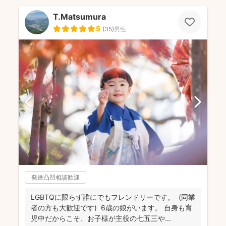
T.Matsumura
5
(
35
)
男性
発達凸凹相談歓迎
LGBTQに限らず誰にでもフレンドリーです。 (同業
者の方も大歓迎です) 6歳の娘がいます。 自身も育
児中だからこそ、お子様が主役の七五三や...