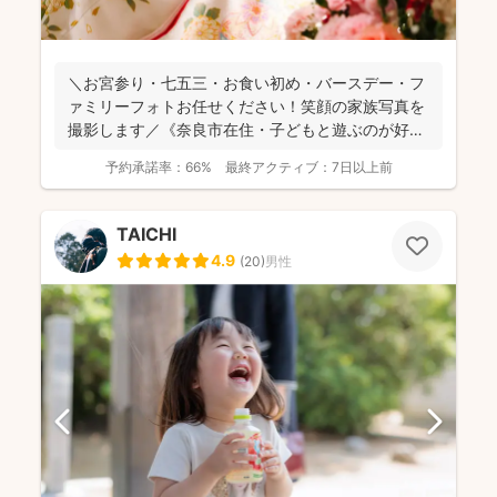
＼お宮参り・七五三・お食い初め・バースデー・フ
ァミリーフォトお任せください！笑顔の家族写真を
撮影します／《奈良市在住・子どもと遊ぶのが好き
なパパフォトグラ...
予約承諾率：
66%
最終アクティブ：
7日以上前
TAICHI
4.9
(
20
)
男性