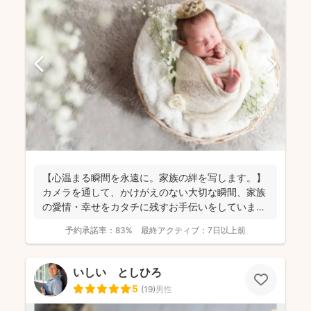
【心温まる瞬間を永遠に。家族の絆を写します。】
カメラを通して、かけがえのない大切な瞬間、家族
の愛情・幸せをカタチに残すお手伝いをしていま
す。 昔から...
予約承諾率：
83%
最終アクティブ：
7日以上前
いしい としひろ
5
(
19
)
男性