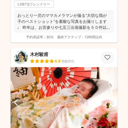
LGBTQフレンドリー
おっとり一児のママカメラマンが撮る”大切な我が
子のベストショット”を素敵な写真をお撮りします
♩ 昨年は、お宮参りや七五三出張撮影を５０件以
上！ どれも...
予約承諾率：
80%
最終アクティブ：
12時間以内
木村駿甫
4.9
(
15
)
男性