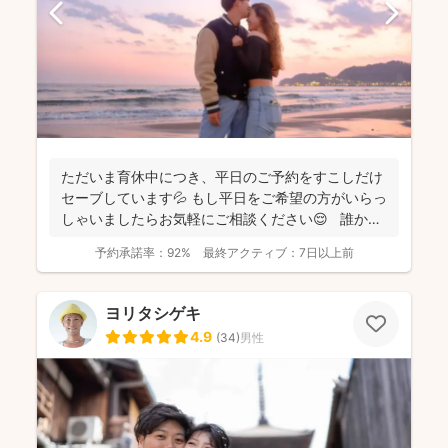
ただいま育休中につき、平日のご予約をすこしだけ
セーブしています💦 もし平日をご希望の方がいらっ
しゃいましたらお気軽にご相談ください😌 誰かに
と...
予約承諾率：
92%
最終アクティブ：
7日以上前
ヨリタシゲキ
4.9
(
34
)
男性