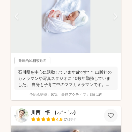
発達凸凹相談歓迎
石川県を中心に活動していますaiです^_^ 出版社の
カメラマンや写真スタジオに 10数年勤務していま
した。 自身も子育て中のママカメラマンです。...
予約承諾率：
97%
最終アクティブ：
3日以内
川西 悟 (⸝⸝ᐢ ᵕ ᐢ⸝⸝)
4.9
(
74
)
男性