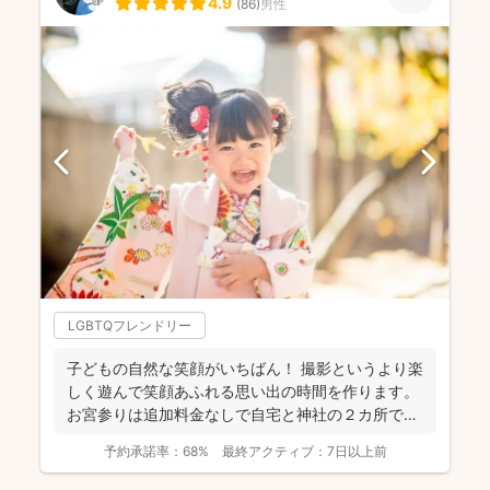
4.9
(
86
)
男性
LGBTQフレンドリー
子どもの自然な笑顔がいちばん！ 撮影というより楽
しく遊んで笑顔あふれる思い出の時間を作ります。
お宮参りは追加料金なしで自宅と神社の２カ所で撮
影で...
予約承諾率：
68%
最終アクティブ：
7日以上前