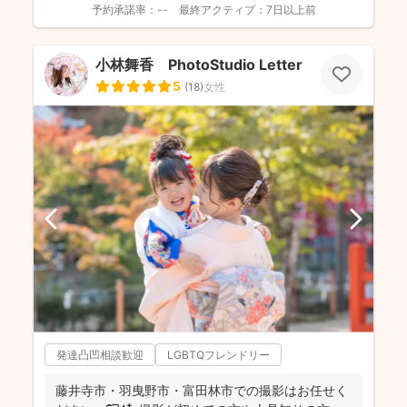
予約承諾率：
--
最終アクティブ：
7日以上前
小林舞香 PhotoStudio Letter
5
(
18
)
女性
発達凸凹相談歓迎
LGBTQフレンドリー
藤井寺市・羽曳野市・富田林市での撮影はお任せく