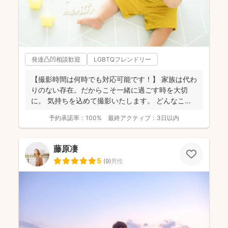
発達凸凹相談歓迎
LGBTQフレンドリー
【撮影時間は何時でも対応可能です！】 家族は代わ
りのない存在。だからこそ一緒に過ごす時を大切
に。 気持ちを込めて撮影いたします。 どんなこと
でもお気...
予約承諾率：
100%
最終アクティブ：
3日以内
藤原凄
5
(
9
)
男性