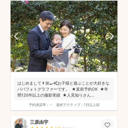
はじめまして👨🏼‍🍳✨お子様と遊ぶことが大好きな
パパフォトグラファーです。 ★直前予約OK ★年
間120件以上の撮影実績 ★人見知りさん...
予約承諾率：
--
最終アクティブ：
7日以上前
三原由宇