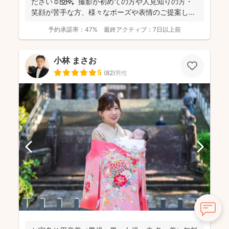
ださい☺️📷✨ 撮影が初めての方や人見知りの方・
笑顔が苦手な方、様々なポーズや表情のご提案しま
すのでご...
予約承諾率：
47%
最終アクティブ：
7日以上前
小林 まさお
5
(
82
)
男性