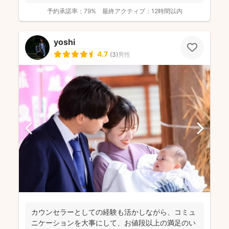
の...
予約承諾率：
79%
最終アクティブ：
12時間以内
yoshi
4.7
(
3
)
男性
カウンセラーとしての経験も活かしながら、コミュ
ニケーションを大事にして、お値段以上の満足のい