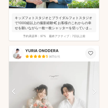
キッズフォトスタジオとブライダルフォトスタジオ
で1000組以上の撮影経験✨ お客様のこれからの幸
せを願いながら一枚一枚シャッターを切っています
☺️ ...
予約承諾率：
97%
最終アクティブ：
7日以上前
YURIA ONODERA
5
(
47
)
女性