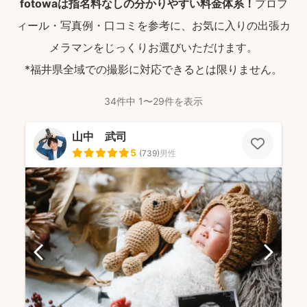
fotowaは指名料なしの分かりやすい料金体系！
プロフ
ィール・写真例・口コミを参考に、お気に入りの出張カ
メラマンをじっくりお選びいただけます。
*福井県全域での撮影に対応できるとは限りません。
34件中 1〜29件を表示
山中 武司
5
(
739
)
男性