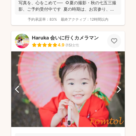
写真を、心をこめて── 🌻夏の撮影・秋の七五三撮
影、ご予約受付中です 夏の時期は、お宮参り、...
予約承諾率：
83%
最終アクティブ：
12時間以内
Haruka 会いに行くカメラマン
4.9
(
15
)
女性