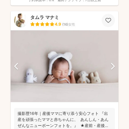
タムラ マナミ
4.9
(
16
)
女性
撮影歴16年｜産後ママに寄り添う安心フォト 『出
産を頑張ったママと赤ちゃんに、 あんしん・あん
ぜんなニューボーンフォトを。』 ★産前・産後