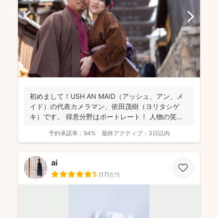
初めまして！USH AN MAID（アッシュ、アン、メ
イド）の代表カメラマン、依田茂樹（ヨリタシゲ
キ）です。 得意分野はポートレート！ 人物の笑顔
を引...
予約承諾率：
94%
最終アクティブ：
3日以内
ai
5
(
17
)
女性