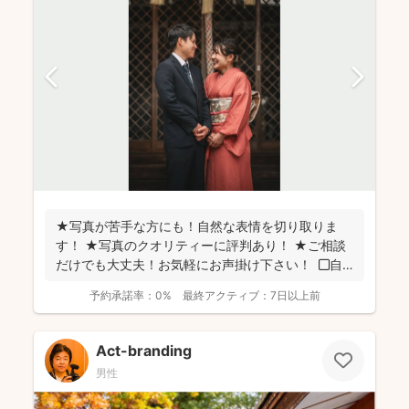
★写真が苦手な方にも！自然な表情を切り取りま
す！ ★写真のクオリティーに評判あり！ ★ご相談
だけでも大丈夫！お気軽にお声掛け下さい！ ◼︎自
己紹...
予約承諾率：
0%
最終アクティブ：
7日以上前
Act-branding
男性