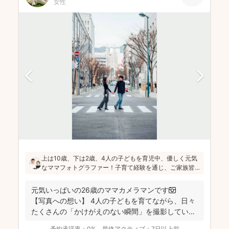
女性
上は10歳、下は2歳、4人の子どもを育児中、優しく元気
なママフォトグラファー！子育て経験を通じ、ご家族皆
さんが一緒に写ってる素敵な写真を残したいという気持
ちを大切にしています！お子さんに無理がないよう、お
元気いっぱいの26歳のママカメラマンです📷
喋りしながら楽しく撮影していきます(^^)
【写真への想い】 4人の子どもを育てながら、日々
たくさんの「かけがえのない瞬間」を撮影してい
ま...
予約承諾率：
0%
最終アクティブ：
7日以上前