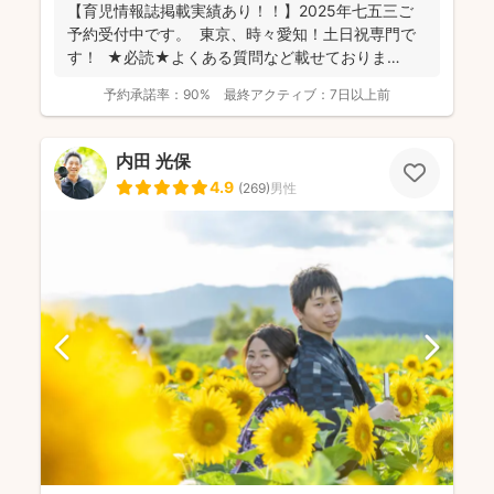
【育児情報誌掲載実績あり！！】2025年七五三ご
予約受付中です。 東京、時々愛知！土日祝専門で
す！ ★必読★よくある質問など載せておりま
す。 ...
予約承諾率：
90%
最終アクティブ：
7日以上前
内田 光保
4.9
(
269
)
男性