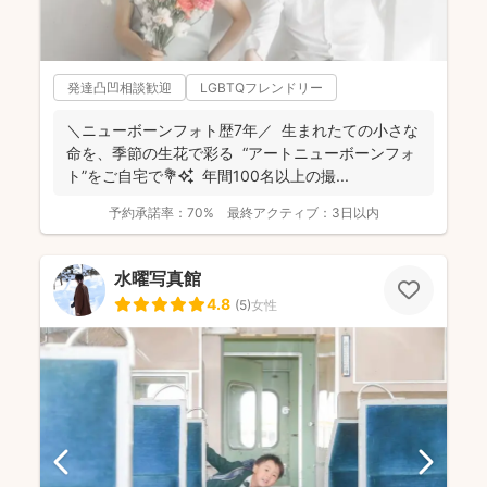
発達凸凹相談歓迎
LGBTQフレンドリー
＼ニューボーンフォト歴7年／ 生まれたての小さな
命を、季節の生花で彩る “アートニューボーンフォ
ト”をご自宅で💐✨ 年間100名以上の撮...
予約承諾率：
70%
最終アクティブ：
3日以内
水曜写真館
4.8
(
5
)
女性