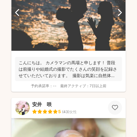
こんにちは。 カメラマンの馬場と申します！ 普段
は前撮りや結婚式の撮影でたくさんの笑顔を記録さ
せていただいております。 撮影は気楽に自然体な
姿を...
予約承諾率：
--
最終アクティブ：
7日以上前
安井 咲
5
(
43
)
女性