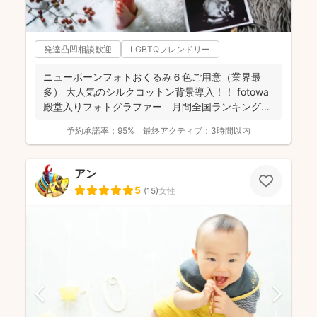
発達凸凹相談歓迎
LGBTQフレンドリー
ニューボーンフォトおくるみ６色ご用意（業界最
多） 大人気のシルクコットン背景導入！！ fotowa
殿堂入りフォトグラファー 月間全国ランキング１
位獲得...
予約承諾率：
95%
最終アクティブ：
3時間以内
アン
5
(
15
)
女性