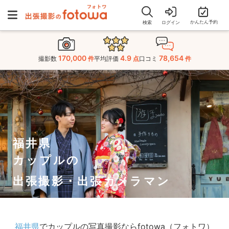
かんたん予約
検索
ログイン
170,000
4.9
78,654
撮影数
件
平均評価
点
口コミ
件
福井県
カップルの
出張撮影・出張カメラマン
福井県
でカップルの写真撮影ならfotowa（フォトワ）