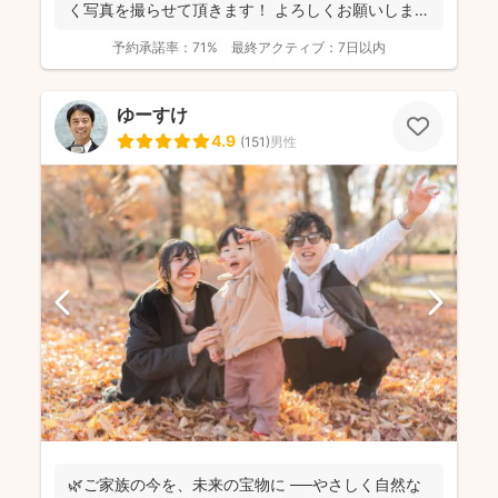
く写真を撮らせて頂きます！ よろしくお願いします
🙌 イ...
予約承諾率：
71%
最終アクティブ：
7日以内
ゆーすけ
4.9
(
151
)
男性
🌿ご家族の今を、未来の宝物に ──やさしく自然な