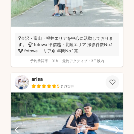
📍金沢・富山・福井エリアを中心に活動しておりま
す。 🏆 fotowa 甲信越・北陸エリア 撮影件数No.1
🏆 fotowa エリア別 年間No.1賞...
予約承諾率：
91%
最終アクティブ：
3日以内
arisa
5
(
17
)
女性