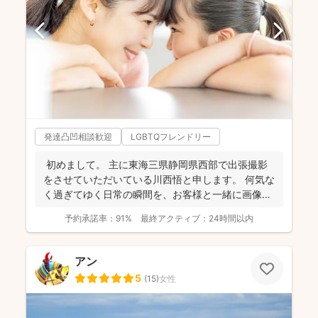
発達凸凹相談歓迎
LGBTQフレンドリー
初めまして。 主に東海三県静岡県西部で出張撮影
をさせていただいている川西悟と申します。 何気な
く過ぎてゆく日常の瞬間を、お客様と一緒に画像と
して残...
予約承諾率：
91%
最終アクティブ：
24時間以内
アン
5
(
15
)
女性