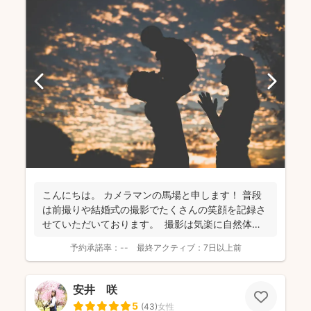
こんにちは。 カメラマンの馬場と申します！ 普段
は前撮りや結婚式の撮影でたくさんの笑顔を記録さ
せていただいております。 撮影は気楽に自然体な
姿を...
予約承諾率：
--
最終アクティブ：
7日以上前
安井 咲
5
(
43
)
女性