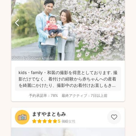
kids・family・和装の撮影を得意としております. 撮
影だけでなく、着付けの経験から赤ちゃんへの産着
を綺麗にかけたり、撮影中のお着付けお直しもき
め...
予約承諾率：
78%
最終アクティブ：
7日以上前
ますやまともみ
5
(
66
)
女性