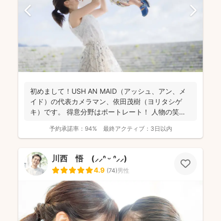
初めまして！USH AN MAID（アッシュ、アン、メ
イド）の代表カメラマン、依田茂樹（ヨリタシゲ
キ）です。 得意分野はポートレート！ 人物の笑顔
を引...
予約承諾率：
94%
最終アクティブ：
3日以内
川西 悟 (⸝⸝ᐢ ᵕ ᐢ⸝⸝)
4.9
(
74
)
男性