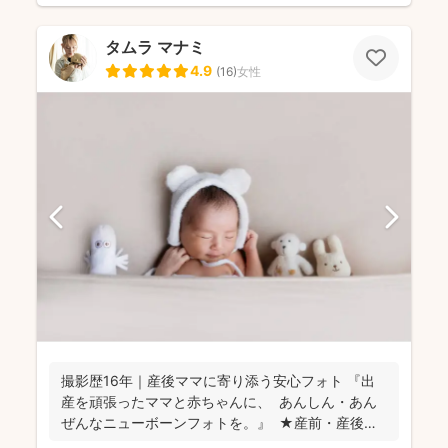
タムラ マナミ
4.9
(
16
)
女性
撮影歴16年｜産後ママに寄り添う安心フォト 『出
産を頑張ったママと赤ちゃんに、 あんしん・あん
ぜんなニューボーンフォトを。』 ★産前・産後
の...