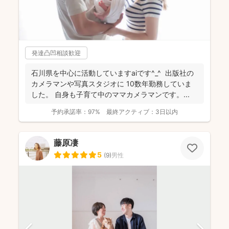
発達凸凹相談歓迎
石川県を中心に活動していますaiです^_^ 出版社の
カメラマンや写真スタジオに 10数年勤務していま
した。 自身も子育て中のママカメラマンです。...
予約承諾率：
97%
最終アクティブ：
3日以内
藤原凄
5
(
9
)
男性