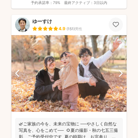
予約承諾率：
79%
最終アクティブ：
3日以内
ゆーすけ
4.9
(
151
)
男性
🌿ご家族の今を、未来の宝物に ──やさしく自然な
写真を、心をこめて── 🌻夏の撮影・秋の七五三撮
影、ご予約受付中です 夏の時期は、お宮参り、...