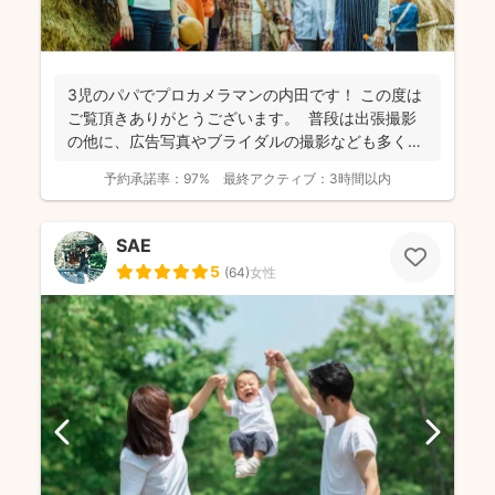
3児のパパでプロカメラマンの内田です！ この度は
ご覧頂きありがとうございます。 普段は出張撮影
の他に、広告写真やブライダルの撮影なども多くご
依頼頂...
予約承諾率：
97%
最終アクティブ：
3時間以内
SAE
5
(
64
)
女性