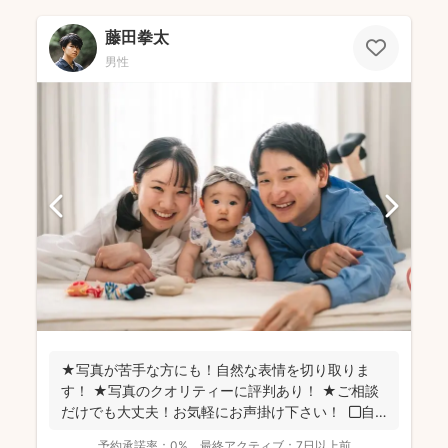
藤田拳太
男性
★写真が苦手な方にも！自然な表情を切り取りま
す！ ★写真のクオリティーに評判あり！ ★ご相談
だけでも大丈夫！お気軽にお声掛け下さい！ ◼︎自
己紹...
予約承諾率：
0%
最終アクティブ：
7日以上前