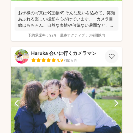
お子様の写真は✨宝物✨ そんな想いを込めて、笑顔
あふれる楽しい撮影を心がけています。 カメラ目
線はもちろん、自然な表情や何気ない瞬間など、ご
希望に合...
予約承諾率：
92%
最終アクティブ：
3時間以内
Haruka 会いに行くカメラマン
4.9
(
15
)
女性