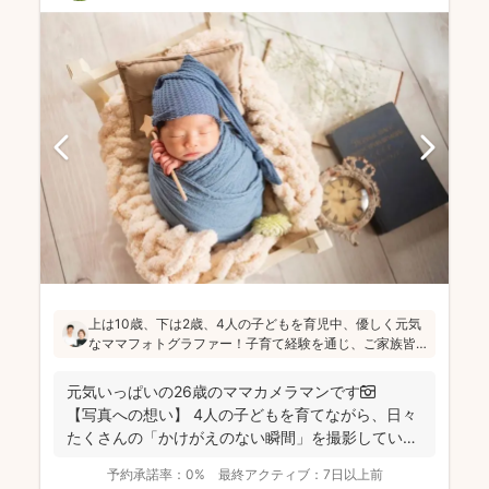
上は10歳、下は2歳、4人の子どもを育児中、優しく元気
なママフォトグラファー！子育て経験を通じ、ご家族皆
さんが一緒に写ってる素敵な写真を残したいという気持
ちを大切にしています！お子さんに無理がないよう、お
元気いっぱいの26歳のママカメラマンです📷
喋りしながら楽しく撮影していきます(^^)
【写真への想い】 4人の子どもを育てながら、日々
たくさんの「かけがえのない瞬間」を撮影してい
ま...
予約承諾率：
0%
最終アクティブ：
7日以上前