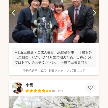
※七五三撮影・ご成人撮影 絶賛受付中！ 十勝管外
もご相談ください:D 11月繁忙期のため、日程につい
てはお問い合わせください。 十勝で出張専門カ...
予約承諾率：
82%
最終アクティブ：
7日以上前
小雪
4.9
(
83
)
女性