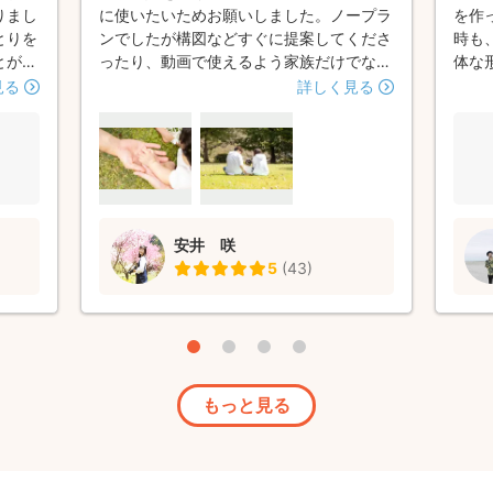
りまし
に使いたいためお願いしました。ノープラ
を作
とりを
ンでしたが構図などすぐに提案してくださ
時も
とがで
ったり、動画で使えるよう家族だけでなく
体な
のこと
1人での写真も撮ってくださり、ありがた
関係
見る
詳しく見る
雰囲気
かったです。１時間の撮影があっという間
にな
まし
で楽しかったです！素敵な写真ばかりで大
麗に
が叶え
変満足しています✨ありがとうございまし
また
4にさ
た♡
がと
りまし
安井 咲
5
(
43
)
もっと見る