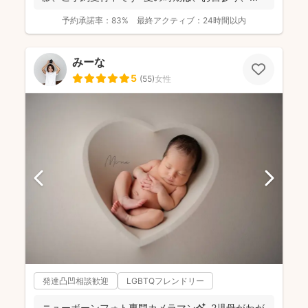
予約承諾率：
83%
最終アクティブ：
24時間以内
みーな
5
(
55
)
女性
発達凸凹相談歓迎
LGBTQフレンドリー
ニューボーンフォト専門カメラマン✨ 2児母がわが