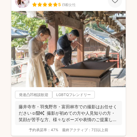
5
(
18
)
女性
発達凸凹相談歓迎
LGBTQフレンドリー
藤井寺市・羽曳野市・富田林市での撮影はお任せく
ださい☺️📷✨ 撮影が初めての方や人見知りの方・
笑顔が苦手な方、様々なポーズや表情のご提案しま
すのでご...
予約承諾率：
47%
最終アクティブ：
7日以上前