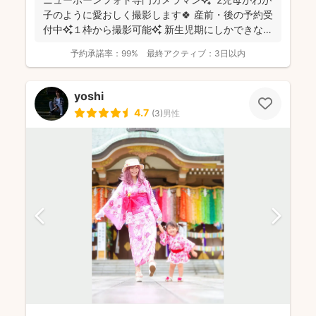
子のように愛おしく撮影します🍀 産前・後の予約受
付中✨１枠から撮影可能✨ 新生児期にしかできな
い...
予約承諾率：
99%
最終アクティブ：
3日以内
yoshi
4.7
(
3
)
男性