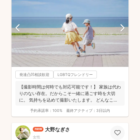
発達凸凹相談歓迎
LGBTQフレンドリー
【撮影時間は何時でも対応可能です！】 家族は代わ
りのない存在。だからこそ一緒に過ごす時を大切
に。 気持ちを込めて撮影いたします。 どんなこと
でもお気...
予約承諾率：
100%
最終アクティブ：
3日以内
大野なぎさ
new
女性