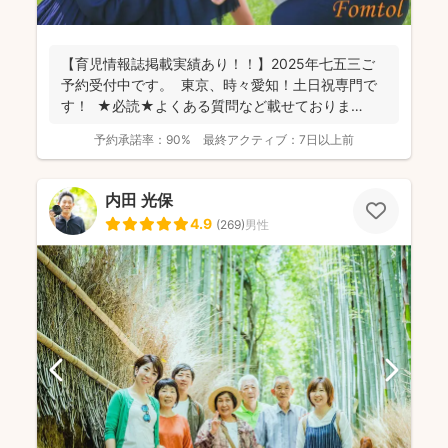
【育児情報誌掲載実績あり！！】2025年七五三ご
予約受付中です。 東京、時々愛知！土日祝専門で
す！ ★必読★よくある質問など載せておりま
す。 ...
予約承諾率：
90%
最終アクティブ：
7日以上前
内田 光保
4.9
(
269
)
男性