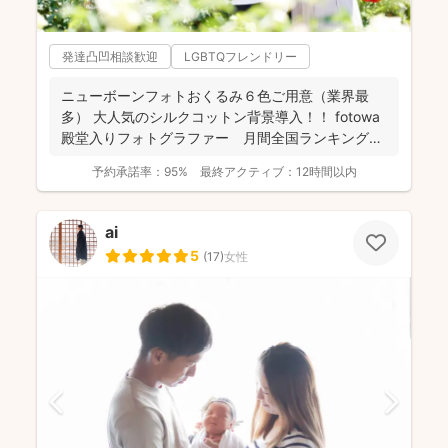
発達凸凹相談歓迎
LGBTQフレンドリー
ニューボーンフォトおくるみ６色ご用意（業界最
多） 大人気のシルクコットン背景導入！！ fotowa
殿堂入りフォトグラファー 月間全国ランキング１
位獲得...
予約承諾率：
95%
最終アクティブ：
12時間以内
ai
5
(
17
)
女性