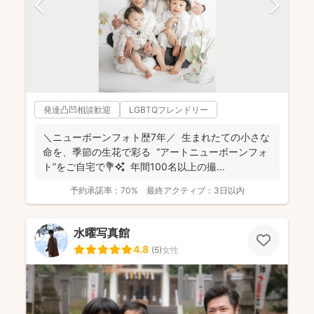
発達凸凹相談歓迎
LGBTQフレンドリー
＼ニューボーンフォト歴7年／ 生まれたての小さな
命を、季節の生花で彩る “アートニューボーンフォ
ト”をご自宅で💐✨ 年間100名以上の撮...
予約承諾率：
70%
最終アクティブ：
3日以内
水曜写真館
4.8
(
5
)
女性