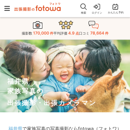
かんたん予約
検索
ログイン
170,000
4.9
78,664
撮影数
件
平均評価
点
口コミ
件
福井県
家族写真の
出張撮影・出張カメラマン
福井県
で家族写真の写真撮影ならfotowa（フォトワ）