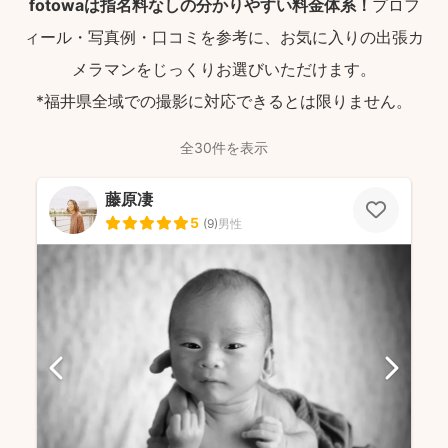
fotowaは指名料なしの分かりやすい料金体系！
プロフ
ィール・写真例・口コミを参考に、お気に入りの出張カ
メラマンをじっくりお選びいただけます。
*福井県全域での撮影に対応できるとは限りません。
全30件を表示
藤原凄
5
(
9
)
男性