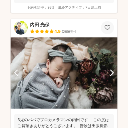
予約承諾率：
93%
最終アクティブ：
7日以上前
内田 光保
4.9
(
269
)
男性
3児のパパでプロカメラマンの内田です！ この度は
ご覧頂きありがとうございます。 普段は出張撮影