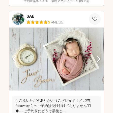
予約承諾率：
90%
最終アクティブ：
7日以上前
SAE
5
(
64
)
女性
＼ご覧いただきありがとうございます！／ 現在
fotowaからのご予約は受け付けておりません🙇‍♀️
◆---ご予約前にどうぞ最後ま...