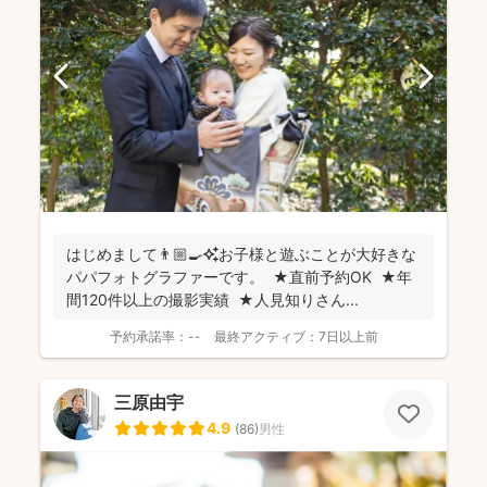
はじめまして👨🏼‍🍳✨お子様と遊ぶことが大好きな
パパフォトグラファーです。 ★直前予約OK ★年
間120件以上の撮影実績 ★人見知りさん...
予約承諾率：
--
最終アクティブ：
7日以上前
三原由宇
4.9
(
86
)
男性