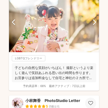
LGBTQフレンドリー
子どもの自然な笑顔がいちばん！ 撮影というより楽
しく遊んで笑顔あふれる思い出の時間を作ります。
お宮参りは追加料金なしで自宅と神社の２カ所で撮
影で...
予約承諾率：
68%
最終アクティブ：
7日以上前
小林舞香 PhotoStudio Letter
5
(
18
)
女性