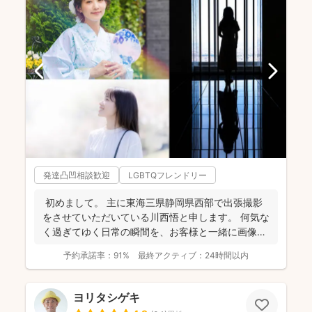
発達凸凹相談歓迎
LGBTQフレンドリー
初めまして。 主に東海三県静岡県西部で出張撮影
をさせていただいている川西悟と申します。 何気な
く過ぎてゆく日常の瞬間を、お客様と一緒に画像と
して残...
予約承諾率：
91%
最終アクティブ：
24時間以内
ヨリタシゲキ