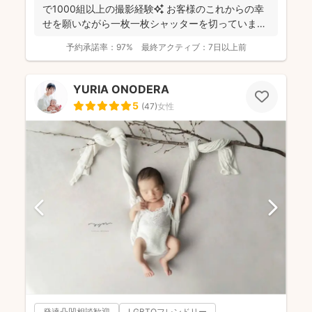
で1000組以上の撮影経験✨ お客様のこれからの幸
せを願いながら一枚一枚シャッターを切っています
☺️ ...
予約承諾率：
97%
最終アクティブ：
7日以上前
YURIA ONODERA
5
(
47
)
女性
発達凸凹相談歓迎
LGBTQフレンドリー