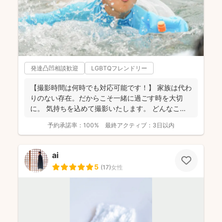
発達凸凹相談歓迎
LGBTQフレンドリー
【撮影時間は何時でも対応可能です！】 家族は代わ
りのない存在。だからこそ一緒に過ごす時を大切
に。 気持ちを込めて撮影いたします。 どんなこと
でもお気...
予約承諾率：
100%
最終アクティブ：
3日以内
ai
5
(
17
)
女性