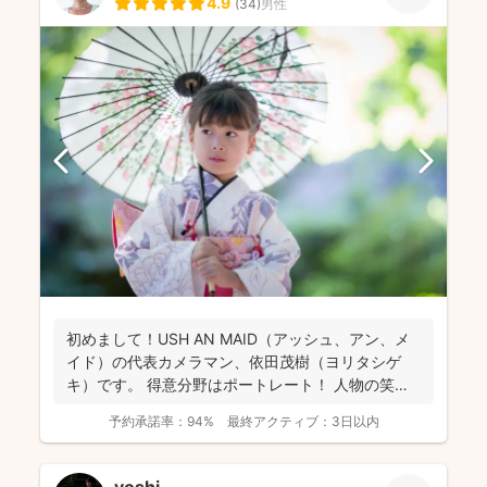
4.9
(
34
)
男性
初めまして！USH AN MAID（アッシュ、アン、メ
イド）の代表カメラマン、依田茂樹（ヨリタシゲ
キ）です。 得意分野はポートレート！ 人物の笑顔
を引...
予約承諾率：
94%
最終アクティブ：
3日以内