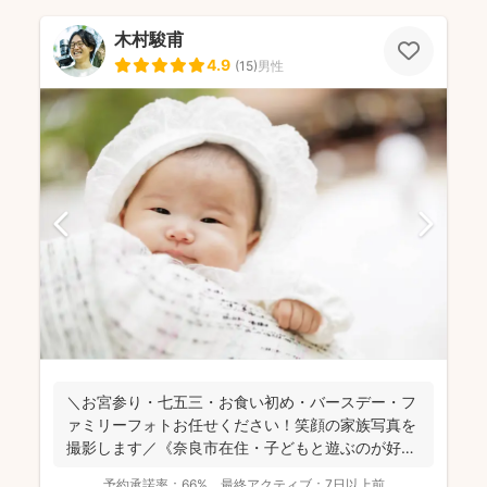
木村駿甫
4.9
(
15
)
男性
＼お宮参り・七五三・お食い初め・バースデー・フ
ァミリーフォトお任せください！笑顔の家族写真を
撮影します／《奈良市在住・子どもと遊ぶのが好き
なパパフォトグラ...
予約承諾率：
66%
最終アクティブ：
7日以上前