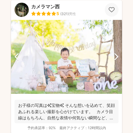
カメラマン西
5
(
321
)
男性
お子様の写真は✨宝物✨ そんな想いを込めて、笑顔
あふれる楽しい撮影を心がけています。 カメラ目
線はもちろん、自然な表情や何気ない瞬間など、ご
希望に合...
予約承諾率：
92%
最終アクティブ：
12時間以内