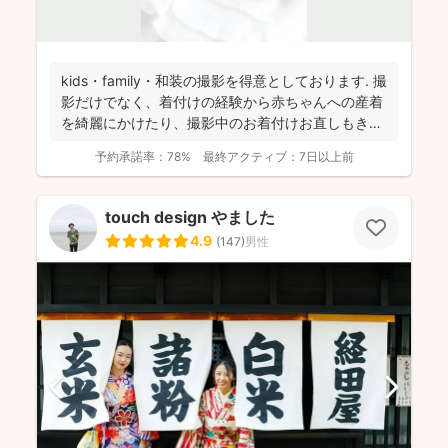
kids・family・和装の撮影を得意としております. 撮
影だけでなく、着付けの経験から赤ちゃんへの産着
を綺麗にかけたり、撮影中のお着付けお直しもき
め...
予約承諾率：
78%
最終アクティブ：
7日以上前
touch design やました
4.9
(
147
)
男性