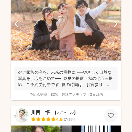
🌿ご家族の今を、未来の宝物に ──やさしく自然な
写真を、心をこめて── 🌻夏の撮影・秋の七五三撮
影、ご予約受付中です 夏の時期は、お宮参り、...
予約承諾率：
83%
最終アクティブ：
3日以内
川西 悟 (⸝⸝ᐢ ᵕ ᐢ⸝⸝)
4.9
(
74
)
男性