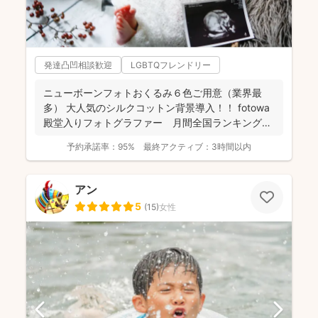
発達凸凹相談歓迎
LGBTQフレンドリー
ニューボーンフォトおくるみ６色ご用意（業界最
多） 大人気のシルクコットン背景導入！！ fotowa
殿堂入りフォトグラファー 月間全国ランキング１
位獲得...
予約承諾率：
95%
最終アクティブ：
3時間以内
アン
5
(
15
)
女性