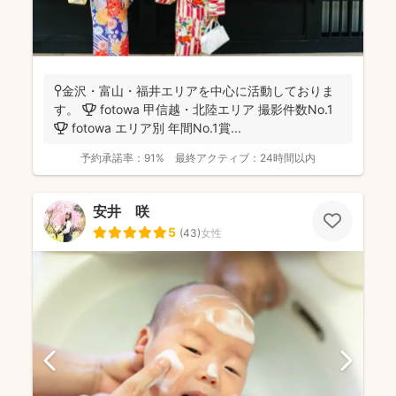
📍金沢・富山・福井エリアを中心に活動しておりま
す。 🏆 fotowa 甲信越・北陸エリア 撮影件数No.1
🏆 fotowa エリア別 年間No.1賞...
予約承諾率：
91%
最終アクティブ：
24時間以内
安井 咲
5
(
43
)
女性