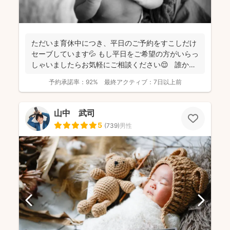
ただいま育休中につき、平日のご予約をすこしだけ
セーブしています💦 もし平日をご希望の方がいらっ
しゃいましたらお気軽にご相談ください😌 誰かに
と...
予約承諾率：
92%
最終アクティブ：
7日以上前
山中 武司
5
(
739
)
男性