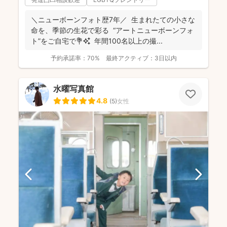
＼ニューボーンフォト歴7年／ 生まれたての小さな
命を、季節の生花で彩る “アートニューボーンフォ
ト”をご自宅で💐✨ 年間100名以上の撮...
予約承諾率：
70%
最終アクティブ：
3日以内
水曜写真館
4.8
(
5
)
女性