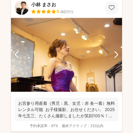
小林 まさお
5
(
82
)
男性
お宮参り用産着（男児：黒、女児：赤 各一着）無料
レンタル可能 お子様撮影、お任せください。 2025
年七五三、たくさん撮影しましたが笑顔100％！...
予約承諾率：
97%
最終アクティブ：
3日以内