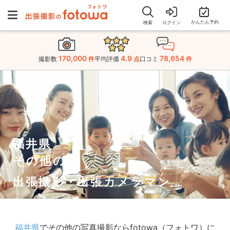
かんたん予約
検索
ログイン
170,000
4.9
78,654
撮影数
件
平均評価
点
口コミ
件
福井県
その他の
出張撮影・出張カメラマン
福井県
でその他の写真撮影ならfotowa（フォトワ）に