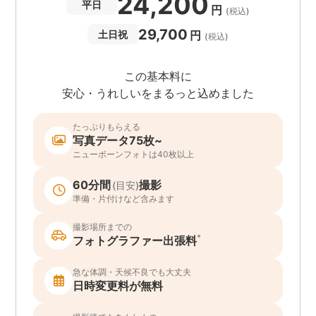
24,200
平日
円
(税込)
29,700
円
土日祝
(税込)
この基本料に
安心・うれしいをまるっと込めました
たっぷりもらえる
写真データ75枚~
ニューボーンフォトは40枚以上
60分間
撮影
(目安)
準備・片付けなど含みます
撮影場所までの
*
フォトグラファー出張料
急な体調・天候不良でも大丈夫
日時変更料が無料