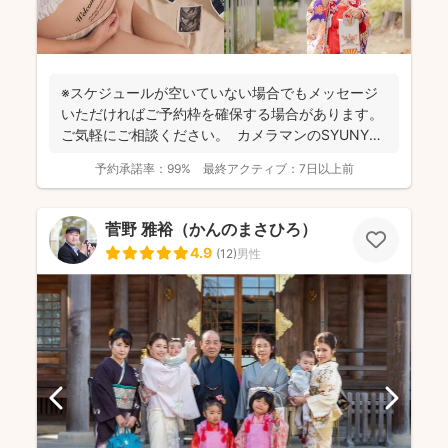
※スケジュールが空いていない場合でもメッセージ
いただければご予約枠を確保する場合があります。
ご気軽にご相談ください。 カメラマンのSYUNYA
で...
予約承諾率：
99%
最終アクティブ：
7日以上前
菅野 雅裕（かんのまさひろ）
4.9
(
12
)
男性