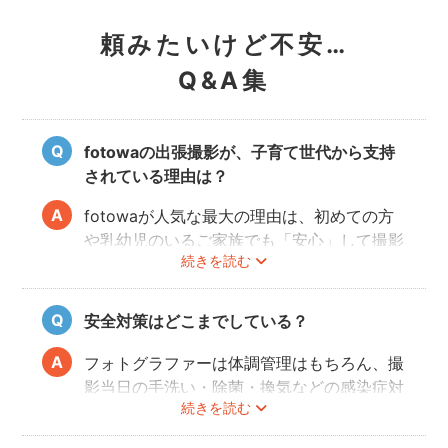
頼みたいけど不安…
Q&A集
fotowaの出張撮影が、子育て世代から支持
されている理由は？
fotowaが人気な最大の理由は、初めての方
や乳幼児のいるご家族でも「安心」して撮影
続きを読む
を楽しんでいただけることです。
厳しい審査を通過した、赤ちゃん・子どもの
扱いに慣れているパパ・ママ世代のカメラマ
安全対策はどこまでしている？
ンが全国に多数在籍。
またどのカメラマンでも指名料は一切ござい
フォトグラファーは体調管理はもちろん、撮
ません。分かりやすい料金体系も人気のポイ
影当日の手洗い・除菌・換気などの感染症対
ントです。
続きを読む
策や、熱中症予防に努めます。
また、撮影中はご家族のペースに合わせなが