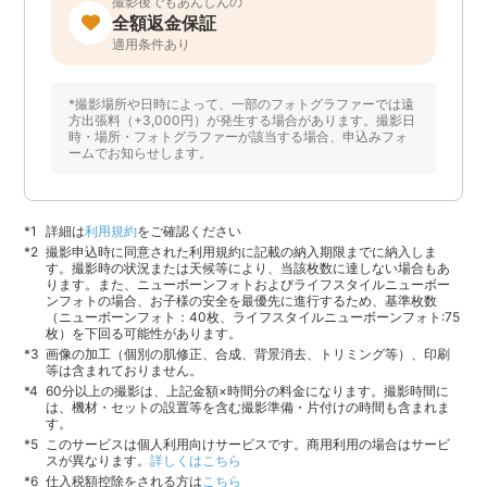
撮影後でもあんしんの
全額返金保証
適用条件あり
*撮影場所や日時によって、一部のフォトグラファーでは遠
方出張料（+3,000円）が発生する場合があります。撮影日
時・場所・フォトグラファーが該当する場合、申込みフォ
ームでお知らせします。
詳細は
利用規約
をご確認ください
撮影申込時に同意された利用規約に記載の納入期限までに納入しま
す。撮影時の状況または天候等により、当該枚数に達しない場合もあ
ります。また、ニューボーンフォトおよびライフスタイルニューボー
ンフォトの場合、お子様の安全を最優先に進行するため、基準枚数
（ニューボーンフォト：40枚、ライフスタイルニューボーンフォト:75
枚）を下回る可能性があります。
画像の加工（個別の肌修正、合成、背景消去、トリミング等）、印刷
等は含まれておりません。
60分以上の撮影は、上記金額×時間分の料金になります。撮影時間に
は、機材・セットの設置等を含む撮影準備・片付けの時間も含まれま
す。
このサービスは個人利用向けサービスです。商用利用の場合はサービ
スが異なります。
詳しくはこちら
仕入税額控除をされる方は
こちら