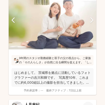
9年間のスタジオ勤務経験と双子の父の視点から、ご家族
の「その人らしさ」が自然に出る瞬間を捉えます。「し
っかりしなくて大丈夫」と緊張をほぐし、後から見返し
ても「楽しかった！」と気持ちがよみがえる写真を残す
はじめまして。 茨城県を拠点に活動しているフォト
ことを、心がけて活動されていらっしゃいます！
グラファーの吉川和輝です。 写真歴10年、これま
でに約6,000組以上の撮影を担当してきました。 ...
予約承諾率：
--
最終アクティブ：
7日以上前
人見麻紀