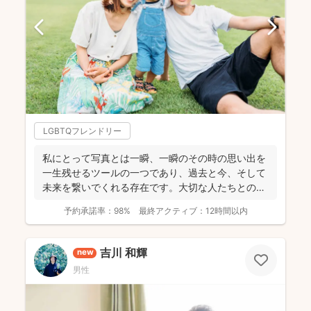
LGBTQフレンドリー
私にとって写真とは一瞬、一瞬のその時の思い出を
一生残せるツールの一つであり、過去と今、そして
未来を繋いでくれる存在です。大切な人たちとの写
真を残して、今あ...
予約承諾率：
98%
最終アクティブ：
12時間以内
吉川 和輝
new
男性