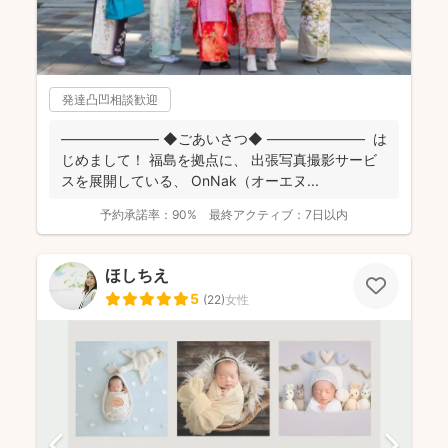
発達凸凹相談歓迎
――――――― ◆ごあいさつ◆ ――――――― は
じめまして！ 福島を拠点に、 出張写真撮影サービ
スを展開している、 OnNak（オーエヌ...
予約承諾率：
90%
最終アクティブ：
7日以内
ほしちえ
5
(
22
)
女性