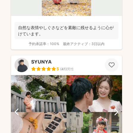
自然な表情やしぐさなどを素敵に残せるように心が
けています。
予約承諾率：
100%
最終アクティブ：
3日以内
SYUNYA
5
(
41
)
男性