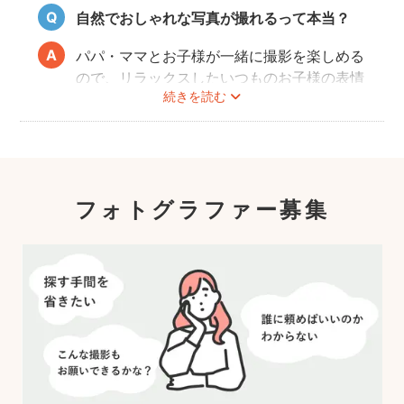
ら、周囲や足元に危険なものがないか注意を
自然でおしゃれな写真が撮れるって本当？
呼び掛けながら進行しますのでご安心くださ
い。
パパ・ママとお子様が一緒に撮影を楽しめる
ので、リラックスしたいつものお子様の表情
続きを読む
を撮影できます。
こども・家族撮影に長けたプロカメラマンの
中から、ユーザー自身が好きなカメラマンを
指名するので、自分好みの「家族らしいおし
ゃれな写真」に仕上がります。
フォトグラファー募集