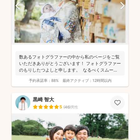
数あるフォトグラファーの中から私のページをご覧
いただきありがとうございます！ フォトグラファー
のもりしたつよしと申します。 なるべくスムーズ
に撮影...
予約承諾率：
88%
最終アクティブ：
12時間以内
黒崎 智大
5
(
46
)
男性