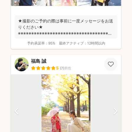
★撮影のご予約の際は事前に一度メッセージをお送
りください★
※※※※※※※※※※※※※※※※※※※※※※※※※※※※※※※※※※※※
fotowa...
予約承諾率：
95%
最終アクティブ：
12時間以内
福島 誠
5
(
7
)
男性