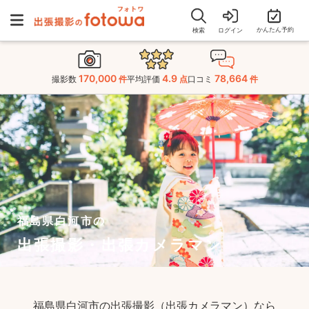
かんたん予約
検索
ログイン
170,000
4.9
78,664
撮影数
件
平均評価
点
口コミ
件
福島県白河市の
出張撮影・出張カメラマン
福島県白河市の出張撮影（出張カメラマン）なら