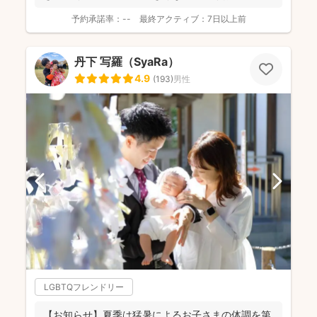
予約承諾率：
--
最終アクティブ：
7日以上前
丹下 写羅（SyaRa）
4.9
(
193
)
男性
LGBTQフレンドリー
【お知らせ】夏季は猛暑によるお子さまの体調を第