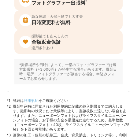
*
フォトグラファー出張料
急な体調・天候不良でも大丈夫
日時変更料が無料
撮影後でもあんしんの
全額返金保証
適用条件あり
*撮影場所や日時によって、一部のフォトグラファーでは遠
方出張料（+3,000円）が発生する場合があります。撮影日
時・場所・フォトグラファーが該当する場合、申込みフォ
ームでお知らせします。
詳細は
利用規約
をご確認ください
撮影申込時に同意された利用規約に記載の納入期限までに納入しま
す。撮影時の状況または天候等により、当該枚数に達しない場合もあ
ります。また、ニューボーンフォトおよびライフスタイルニューボー
ンフォトの場合、お子様の安全を最優先に進行するため、基準枚数
（ニューボーンフォト：40枚、ライフスタイルニューボーンフォト:75
枚）を下回る可能性があります。
画像の加工（個別の肌修正、合成、背景消去、トリミング等）、印刷