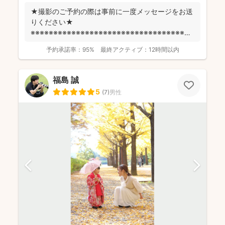
★撮影のご予約の際は事前に一度メッセージをお送
りください★
※※※※※※※※※※※※※※※※※※※※※※※※※※※※※※※※※※※※
fotowa...
予約承諾率：
95%
最終アクティブ：
12時間以内
福島 誠
5
(
7
)
男性