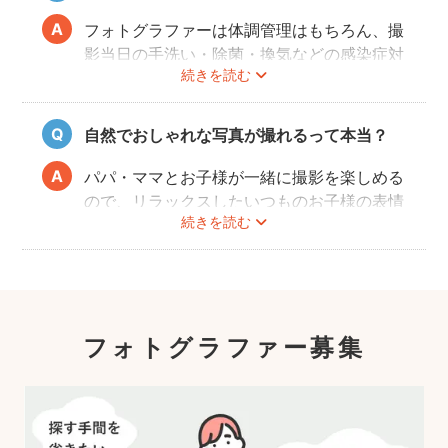
ンが全国に多数在籍。
またどのカメラマンでも指名料は一切ござい
フォトグラファーは体調管理はもちろん、撮
ません。分かりやすい料金体系も人気のポイ
影当日の手洗い・除菌・換気などの感染症対
ントです。
続きを読む
策や、熱中症予防に努めます。
また、撮影中はご家族のペースに合わせなが
ら、周囲や足元に危険なものがないか注意を
自然でおしゃれな写真が撮れるって本当？
呼び掛けながら進行しますのでご安心くださ
い。
パパ・ママとお子様が一緒に撮影を楽しめる
ので、リラックスしたいつものお子様の表情
続きを読む
を撮影できます。
こども・家族撮影に長けたプロカメラマンの
中から、ユーザー自身が好きなカメラマンを
指名するので、自分好みの「家族らしいおし
ゃれな写真」に仕上がります。
フォトグラファー募集