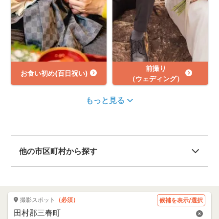
前撮り
お食い初め(百日祝い)
（ウェディング）
もっと見る
他の市区町村から探す
撮影スポット
（必須）
候補を表示/選択