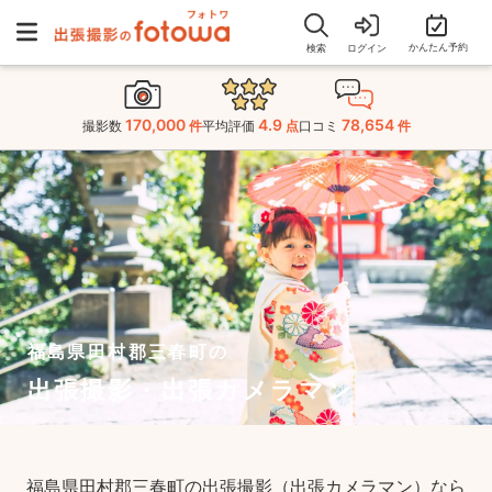
かんたん予約
検索
ログイン
170,000
4.9
78,654
撮影数
件
平均評価
点
口コミ
件
福島県田村郡三春町の
出張撮影・出張カメラマン
福島県田村郡三春町の出張撮影（出張カメラマン）なら