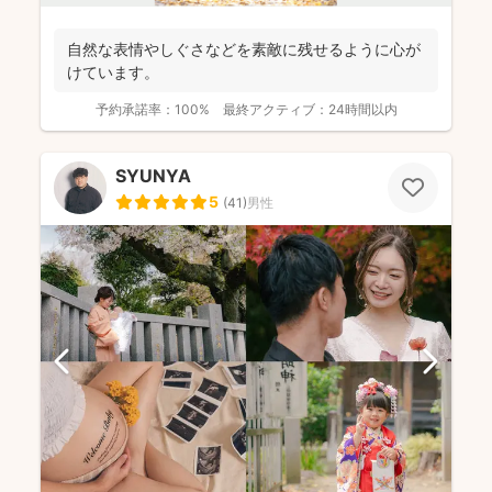
自然な表情やしぐさなどを素敵に残せるように心が
けています。
予約承諾率：
100%
最終アクティブ：
24時間以内
SYUNYA
5
(
41
)
男性