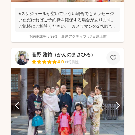
※スケジュールが空いていない場合でもメッセージ
いただければご予約枠を確保する場合があります。
ご気軽にご相談ください。 カメラマンのSYUNYA
で...
予約承諾率：
99%
最終アクティブ：
7日以上前
菅野 雅裕（かんのまさひろ）
4.9
(
12
)
男性