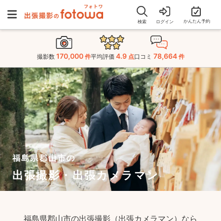
かんたん予約
検索
ログイン
170,000
4.9
78,664
撮影数
件
平均評価
点
口コミ
件
福島県郡山市の
出張撮影・出張カメラマン
福島県郡山市の出張撮影（出張カメラマン）なら