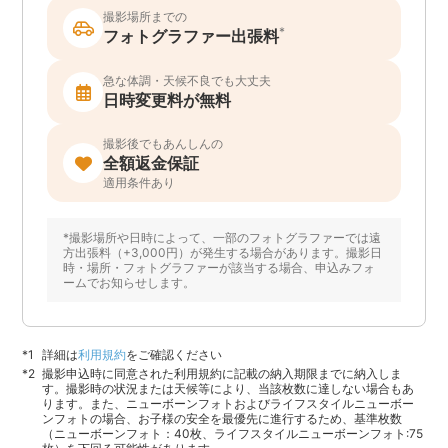
撮影場所までの
*
フォトグラファー出張料
急な体調・天候不良でも大丈夫
日時変更料が無料
撮影後でもあんしんの
全額返金保証
適用条件あり
*撮影場所や日時によって、一部のフォトグラファーでは遠
方出張料（+3,000円）が発生する場合があります。撮影日
時・場所・フォトグラファーが該当する場合、申込みフォ
ームでお知らせします。
詳細は
利用規約
をご確認ください
撮影申込時に同意された利用規約に記載の納入期限までに納入しま
す。撮影時の状況または天候等により、当該枚数に達しない場合もあ
ります。また、ニューボーンフォトおよびライフスタイルニューボー
ンフォトの場合、お子様の安全を最優先に進行するため、基準枚数
（ニューボーンフォト：40枚、ライフスタイルニューボーンフォト:75