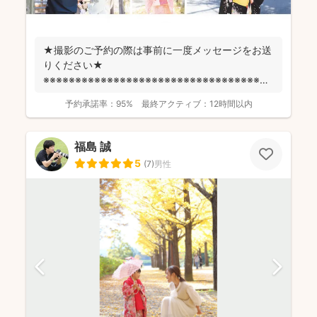
★撮影のご予約の際は事前に一度メッセージをお送
りください★
※※※※※※※※※※※※※※※※※※※※※※※※※※※※※※※※※※※※
fotowa...
予約承諾率：
95%
最終アクティブ：
12時間以内
福島 誠
5
(
7
)
男性