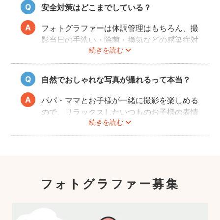
扱いに慣れているパパ・ママ世代のカメラマ
安全対策はどこまでしている？
ンが全国に多数在籍。
またどのカメラマンでも指名料は一切ござい
フォトグラファーは体調管理はもちろん、撮
ません。分かりやすい料金体系も人気のポイ
影当日の手洗い・除菌・換気などの感染症対
ントです。
続きを読む
策や、熱中症予防に努めます。
また、撮影中はご家族のペースに合わせなが
ら、周囲や足元に危険なものがないか注意を
自然でおしゃれな写真が撮れるって本当？
呼び掛けながら進行しますのでご安心くださ
い。
パパ・ママとお子様が一緒に撮影を楽しめる
ので、リラックスしたいつものお子様の表情
続きを読む
を撮影できます。
こども・家族撮影に長けたプロカメラマンの
中から、ユーザー自身が好きなカメラマンを
指名するので、自分好みの「家族らしいおし
ゃれな写真」に仕上がります。
フォトグラファー募集