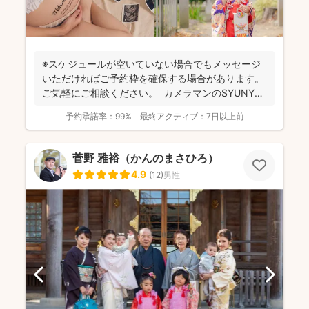
※スケジュールが空いていない場合でもメッセージ
いただければご予約枠を確保する場合があります。
ご気軽にご相談ください。 カメラマンのSYUNYA
で...
予約承諾率：
99%
最終アクティブ：
7日以上前
菅野 雅裕（かんのまさひろ）
4.9
(
12
)
男性