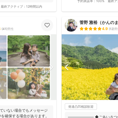
予約承諾率：
100%
最終ア
最終アクティブ：
12時間以内
菅野 雅裕（かんの
5
4.9
(
41
)
男性
(
12
)
男
発達凸凹相談歓迎
いていない場合でもメッセージ
枠を確保する場合があります。
――――――― ◆ごあいさつ