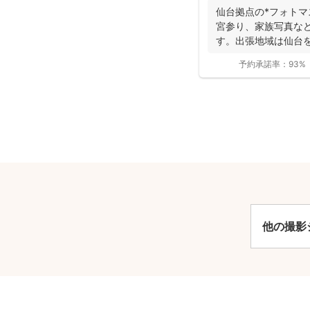
仙台拠点の*フォトマ
宮参り、家族写真な
す。出張地域は仙台
行っておりま...
予約承諾率：
93%
安
他の撮影