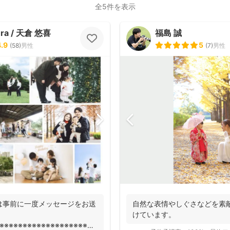
全5件を表示
ura / 天倉 悠喜
福島 誠
4.9
5
(
58
)
男性
(
7
)
男性
は事前に一度メッセージをお送
自然な表情やしぐさなどを素
けています。
※※※※※※※※※※※※※※※※※※※※※