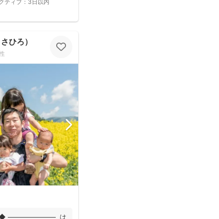
クティブ：
3日以内
まさひろ）
性
◆ ――――――― は