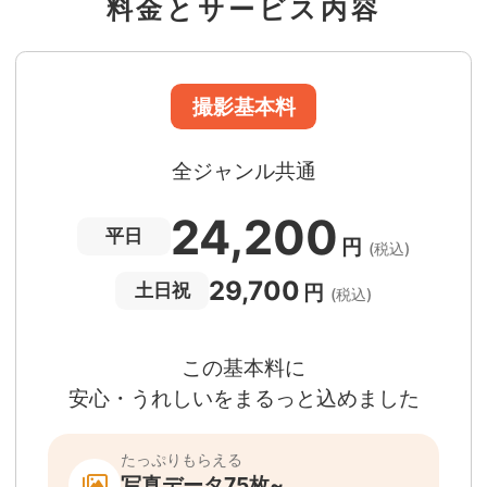
料金とサービス内容
急な体調・天候不良でも大丈夫
日時変更料が無料
撮影後でもあんしんの
全額返金保証
適用条件あり
撮影場所や日時によって、一部のフォトグラファ
は遠方出張料（+3,000円）が発生する場合が
ります。撮影日時・場所・フォトグラファーが
当する場合、申込みフォームでお知らせしま
。