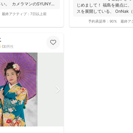
い。 カメラマンのSYUNYA
じめまして！ 福島を拠点に、
スを展開している、 OnNak（
最終アクティブ：
7日以上前
予約承諾率：
90%
最終ア
之
4
(
3
)
男性