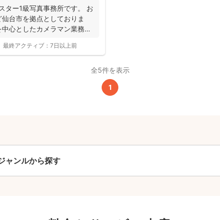
撮影基本料
スター1級写真事務所です。 お
ど仙台市を拠点としておりま
全ジャンル共通
を中心としたカメラマン業務を
最終アクティブ：
7日以上前
24,200
平日
円
(税込)
全5件を表示
29,700
円
土日祝
(税込)
1
この基本料に
心・うれしいをまるっと込めました
たっぷりもらえる
写真データ75枚~
ニューボーンフォトは40枚以上
ジャンルから探す
60分間
撮影
(目安)
準備・片付けなど含みます
撮影場所までの
*
フォトグラファー出張料