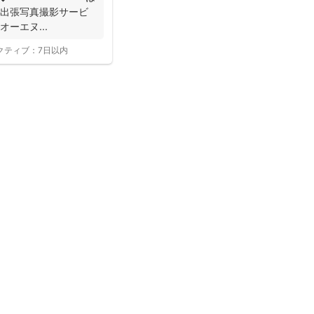
 出張写真撮影サービ
オーエヌ...
クティブ：
7日以内