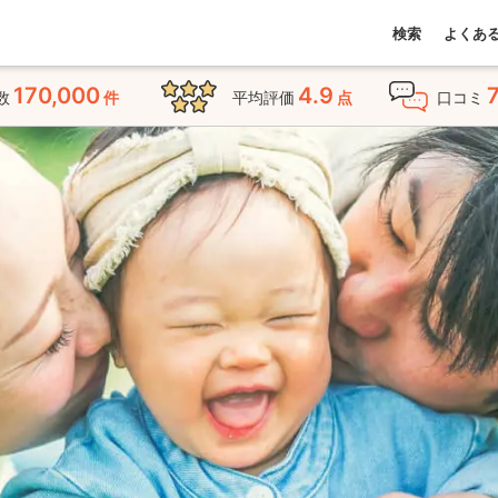
検索
よくあ
170,000
4.9
数
件
平均評価
点
口コミ