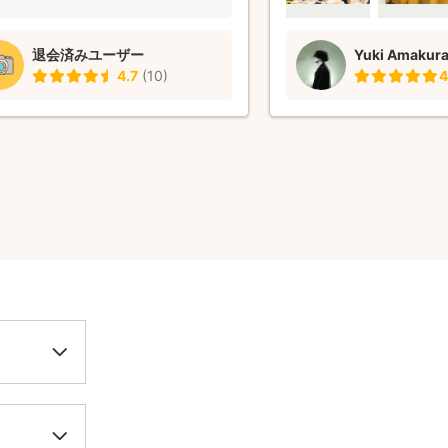
退会済みユーザー
Yuki Amakur
4.7
(
10
)
4