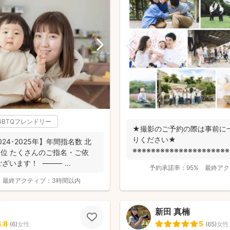
GBTQフレンドリー
★撮影のご予約の際は事前に
りください★
2024･2025年】年間指名数 北
※※※※※※※※※※※※※※※※※※※※※
1位 たくさんのご指名・ご依
fotowa...
ざいます！ ⸻ ...
予約承諾率：
95%
最終アク
最終アクティブ：
3時間以内
新田 真楠
4.8
5
(
6
)
女性
(
65
)
女性