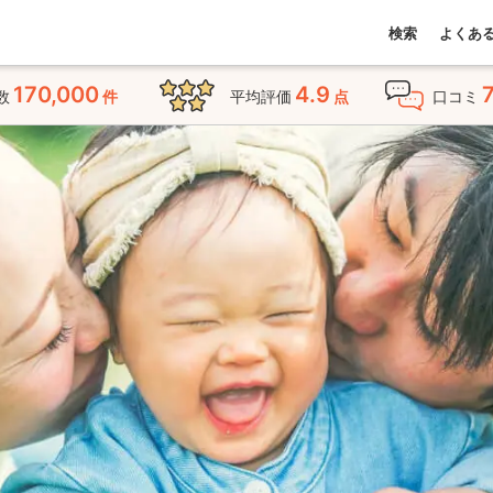
検索
よくあ
170,000
4.9
数
件
平均評価
点
口コミ