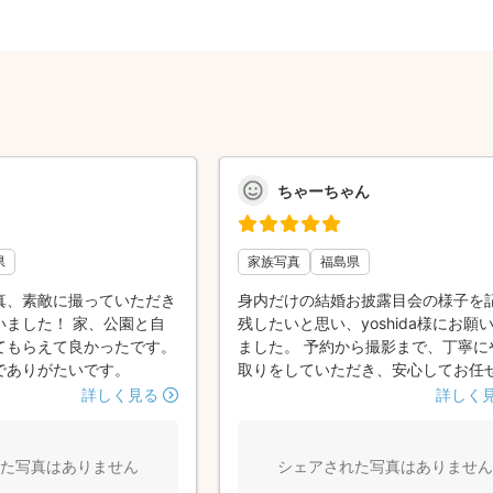
ちゃーちゃん
県
家族写真
福島県
真、素敵に撮っていただき
身内だけの結婚お披露目会の様子を
いました！ 家、公園と自
残したいと思い、yoshida様にお願
てもらえて良かったです。
ました。 予約から撮影まで、丁寧に
でありがたいです。
取りをしていただき、安心してお任
ことができました。 当日は、和やか
詳しく見る
詳しく
囲気の中で撮影していただき、充実
間を過ごすことができました。 写真
上がりも大満足です。また機会があ
た写真はありません
シェアされた写真はありません
たらお願いしたいと思います。