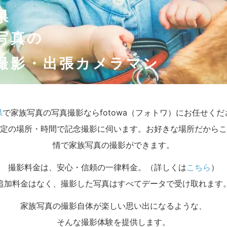
県
写真の
撮影・出張カメラマン
県
で家族写真の写真撮影ならfotowa（フォトワ）にお任せくだ
定の場所・時間で記念撮影に伺います。お好きな場所だからこ
情で家族写真の撮影ができます。
撮影料金は、安心・信頼の一律料金。（詳しくは
こちら
）
追加料金はなく、撮影した写真はすべてデータで受け取れます
家族写真の撮影自体が楽しい思い出になるような、
そんな撮影体験を提供します。