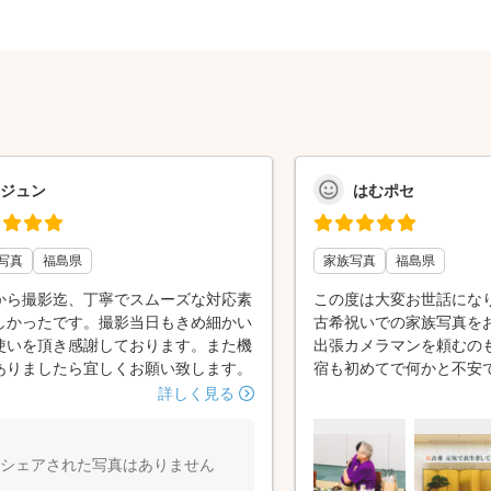
ジュン
はむポセ
写真
福島県
家族写真
福島県
から撮影迄、丁寧でスムーズな対応素
この度は大変お世話になり
しかったです。撮影当日もきめ細かい
古希祝いでの家族写真を
使いを頂き感謝しております。また機
出張カメラマンを頼むの
ありましたら宜しくお願い致します。
宿も初めてで何かと不安
れた写真はどれも皆楽し
詳しく見る
ったと思いました。 家族
顔がたくさんで、思い出
ました。 また機会があり
シェアされた写真はありません
ぞよろしくお願いします