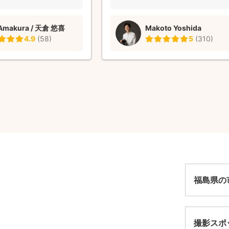
 Amakura / 天倉 悠喜
Makoto Yoshida
4.9
(
58
)
5
(
310
)
福島県の
撮影スポ