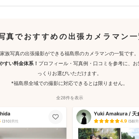
写真でおすすめの出張カメラマン一
家族写真の出張撮影ができる福島県のカメラマンの一覧です。
りやすい料金体系！
プロフィール・写真例・口コミを参考に、お
っくりお選びいただけます。
*福島県全域での撮影に対応できるとは限りません。
全28件を表示
hida
Yuki Amakura / 
5
4.9
(
310
)
男性
(
58
)
男