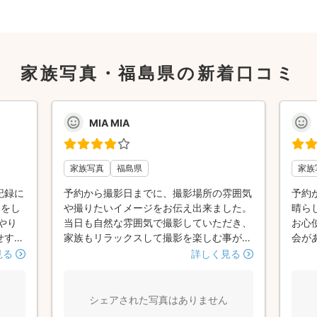
家族写真・福島県の新着口コミ
MIA MIA
家族写真
福島県
家族
記録に
予約から撮影日までに、撮影場所の雰囲気
予約
いをし
や撮りたいイメージをお伝え出来ました。
晴ら
やり
当日も自然な雰囲気で撮影していただき、
お心
せする
家族もリラックスして撮影を楽しむ事が出
会が
な雰
来ました。ありがとうございました🤗
見る
詳しく見る
した時
の仕
りまし
シェアされた写真はありません