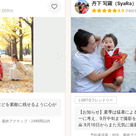
丹下 写羅（SyaRa
5
4.9
(
7
)
男性
(
193
)
LGBTQフレンドリー
などを素敵に残せるように心が
【お知らせ】夏季は猛暑によ
一に考え、9月中旬まで撮影
最終アクティブ：
24時間以内
🙇 9月16日からまた元気に撮
ーーーーー...
予約承諾率：
95%
最終ア