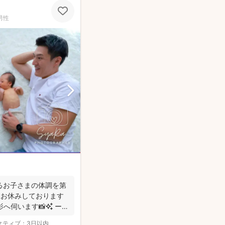
）
男性
るお子さまの体調を第
をお休みしております
影へ伺います📸✨ ー
クティブ：
3日以内