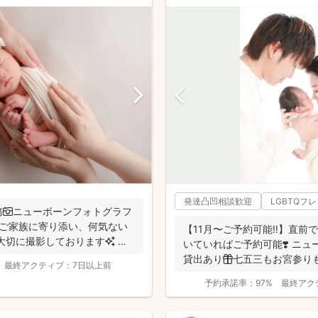
発達凸凹相談歓迎
LGBTQフ
📷ニューボーンフォトグラフ
 ご家族に寄り添い、何気ない
【11月〜ご予約可能‼︎】直前
大切に撮影しております✨ ま
いていればご予約可能❣️ ニ
貸出あり🎁七五三もお宮参り
最終アクティブ：
7日以上前
産着を貸...
予約承諾率：
97%
最終アク