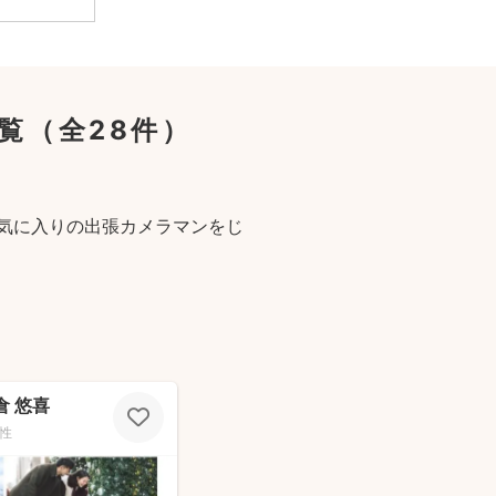
覧
（全28件）
気に入りの出張カメラマンをじ
天倉 悠喜
性