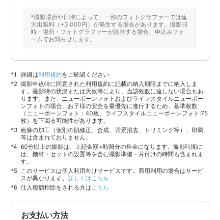
*撮影場所や日時によって、一部のフォトグラファーでは遠
方出張料（+3,000円）が発生する場合があります。撮影日
時・場所・フォトグラファーが該当する場合、申込みフォ
ームでお知らせします。
詳細は
利用規約
をご確認ください
撮影申込時に同意された利用規約に記載の納入期限までに納入しま
す。撮影時の状況または天候等により、当該枚数に達しない場合もあ
ります。また、ニューボーンフォトおよびライフスタイルニューボー
ンフォトの場合、お子様の安全を最優先に進行するため、基準枚数
（ニューボーンフォト：40枚、ライフスタイルニューボーンフォト:75
枚）を下回る可能性があります。
画像の加工（個別の肌修正、合成、背景消去、トリミング等）、印刷
等は含まれておりません。
60分以上の撮影は、上記金額×時間分の料金になります。撮影時間に
は、機材・セットの設置等を含む撮影準備・片付けの時間も含まれま
す。
このサービスは個人利用向けサービスです。商用利用の場合はサービ
スが異なります。
詳しくはこちら
仕入税額控除をされる方は
こちら
お支払い方法