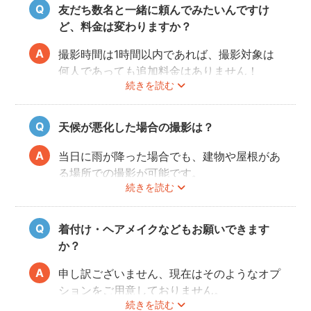
でおすすめです。
友だち数名と一緒に頼んでみたいんですけ
ど、料金は変わりますか？
撮影時間は1時間以内であれば、撮影対象は
何人であっても追加料金はありません！
続きを読む
ぜひお友だち同士で素敵な思い出を残してく
ださい。
天候が悪化した場合の撮影は？
当日に雨が降った場合でも、建物や屋根があ
る場所での撮影が可能です。
続きを読む
また、撮影の実施が難しいと判断される天候
不良の場合は、事前にフォトグラファーと決
行もしくは日時変更を相談してください。
着付け・ヘアメイクなどもお願いできます
日時変更方法は
こちら
をご参照ください。
か？
申し訳ございません、現在はそのようなオプ
ションをご用意しておりません。
続きを読む