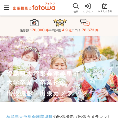
かんたん予約
検索
ログイン
170,000
4.9
78,673
撮影数
件
平均評価
点
口コミ
件
福島県大沼郡会津美里町
大学卒業・卒業袴の
出張撮影・出張カメラマン
福島県大沼郡会津美里町
の出張撮影（出張カメラマン）