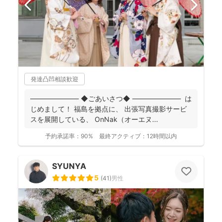
発達凸凹相談歓迎
――――――― ◆ごあいさつ◆ ――――――― は
じめまして！ 福島を拠点に、 出張写真撮影サービ
スを展開している、 OnNak（オーエヌ...
予約承諾率：
90%
最終アクティブ：
12時間以内
SYUNYA
5
(
41
)
男性