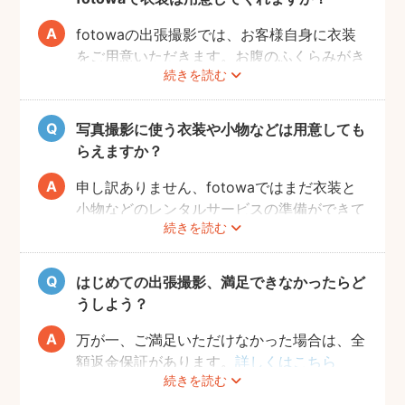
お腹の赤ちゃんの健康です。当日無理せず撮
影を行えるよう、日々健やかに過ごしていた
fotowaの出張撮影では、お客様自身に衣装
だければと思います。
をご用意いただきます。お腹のふくらみがき
続きを読む
れいに見える薄手のお洋服や、チューブトッ
プにスカート等で、素肌を写すスタイルも人
気です。どうぞお好きな衣装で撮影を楽しん
写真撮影に使う衣装や小物などは用意しても
でくださいね。
らえますか？
申し訳ありません、fotowaではまだ衣装と
小物などのレンタルサービスの準備ができて
続きを読む
おりませんので、お客様ご自身にご用意をお
願いしております。
はじめての出張撮影、満足できなかったらど
うしよう？
万が一、ご満足いただけなかった場合は、全
額返金保証があります。
詳しくはこちら
続きを読む