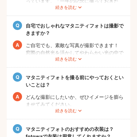
っています。「一生の記念に撮っておきた
続きを読む
い」と考える方が増えているようです。
また、マタニティフォトを撮るべきか迷って
いらっしゃる方の多くに、「衣装がはずかし
自宅でおしゃれなマタニティフォトは撮影で
い」「素肌を見られたくない」と考える方も
きますか？
多いようです。
fotowaではご自宅への出張も可能ですの
ご自宅でも、素敵な写真が撮影できます！
で、ご夫婦らしい装いで自然体なマタニティ
窓際の自然光を活かしてやわらかい光の中で
続きを読む
フォトを撮影いただけます。
撮影するのが人気です。妊婦さんはお部屋の
ご近所の公園でカジュアルに撮影したり、素
お片付けも大変かと思いますが、撮影したい
肌をみせる衣装ではご自宅で撮影するなど、
場所周辺だけお片付けいただく程度で大丈夫
マタニティフォトを撮る前にやっておくとい
撮影時間の範囲内でシーンを変えることも可
です。
いことは？
能です。
どんな撮影にしたいか、ぜひイメージを膨ら
ませてみてください。
続きを読む
Instagramやママ向けの雑誌などで、素敵な
撮影事例を見たり、サッシュベルト等の撮影
小物について情報収集するのも楽しいです
マタニティフォトのおすすめの衣装は？
よ。また、何より大事なのは被写体のママと
fotowaで衣装は用意してくれますか？