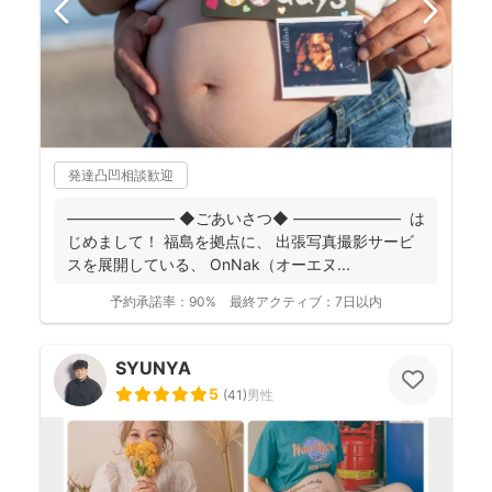
発達凸凹相談歓迎
――――――― ◆ごあいさつ◆ ――――――― は
じめまして！ 福島を拠点に、 出張写真撮影サービ
スを展開している、 OnNak（オーエヌ...
予約承諾率：
90%
最終アクティブ：
7日以内
SYUNYA
5
(
41
)
男性