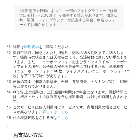
*撮影場所や日時によって、一部のフォトグラファーでは遠
方出張料（+3,000円）が発生する場合があります。撮影日
時・場所・フォトグラファーが該当する場合、申込みフォ
ームでお知らせします。
詳細は
利用規約
をご確認ください
撮影申込時に同意された利用規約に記載の納入期限までに納入しま
す。撮影時の状況または天候等により、当該枚数に達しない場合もあ
ります。また、ニューボーンフォトおよびライフスタイルニューボー
ンフォトの場合、お子様の安全を最優先に進行するため、基準枚数
（ニューボーンフォト：40枚、ライフスタイルニューボーンフォト:75
枚）を下回る可能性があります。
画像の加工（個別の肌修正、合成、背景消去、トリミング等）、印刷
等は含まれておりません。
60分以上の撮影は、上記金額×時間分の料金になります。撮影時間に
は、機材・セットの設置等を含む撮影準備・片付けの時間も含まれま
す。
このサービスは個人利用向けサービスです。商用利用の場合はサービ
スが異なります。
詳しくはこちら
仕入税額控除をされる方は
こちら
お支払い方法