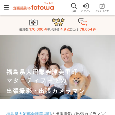
かんたん予約
検索
ログイン
170,000
4.9
78,654
撮影数
件
平均評価
点
口コミ
件
福島県大沼郡会津美里町
マタニティフォトの
出張撮影・出張カメラマン
福島県大沼郡会津美里町
の出張撮影（出張カメラマン）