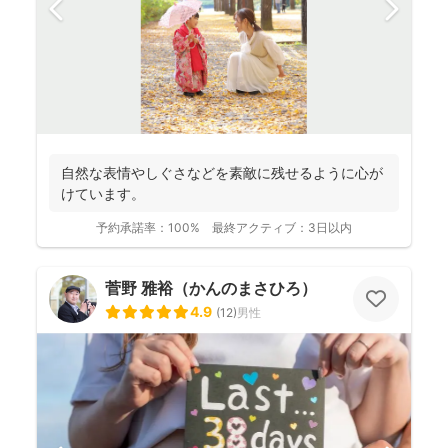
自然な表情やしぐさなどを素敵に残せるように心が
けています。
予約承諾率：
100%
最終アクティブ：
3日以内
菅野 雅裕（かんのまさひろ）
4.9
(
12
)
男性