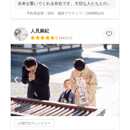
未来を繋いでくれる存在です。大切な人たちとの写
真を残して、今あ...
予約承諾率：
98%
最終アクティブ：
24時間以内
人見麻紀
5
(
44
)
女性
LGBTQフレンドリー