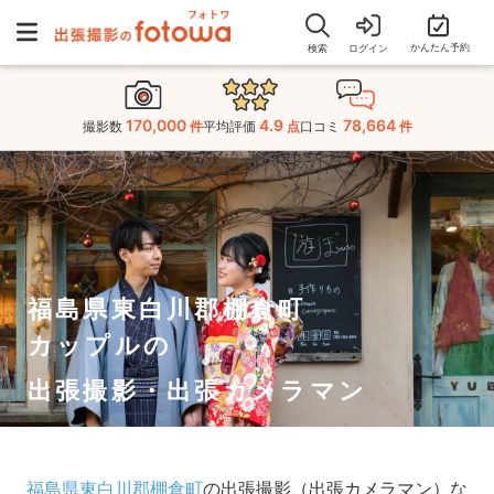
かんたん予約
検索
ログイン
170,000
4.9
78,664
撮影数
件
平均評価
点
口コミ
件
福島県東白川郡棚倉町
カップルの
出張撮影・出張カメラマン
福島県東白川郡棚倉町
の出張撮影（出張カメラマン）な