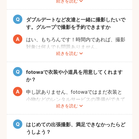
続きを読む
撮影をスムーズに進行させるために、事前に
その旨をフォトグラファーにお伝えいただけ
ると幸いです。
ダブルデートなど友達と一緒に撮影したいで
す。グループで撮影を予約できますか
はい、もちろんです！時間内であれば、撮影
対象は何人でも問題ありません。
続きを読む
追加料金も一切なしで、ご友人と一緒に撮影
をお楽しみいただけます。
fotowaで衣装や小道具を用意してくれます
か？
申し訳ありません、fotowaではまだ衣装と
小物などのレンタルサービスの準備ができて
続きを読む
おりませんので、お客様ご自身にご用意をお
願いしております。
はじめての出張撮影、満足できなかったらど
うしよう？