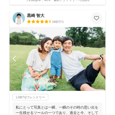
黒崎 智大
5
(
46
)
男性
LGBTQフレンドリー
私にとって写真とは一瞬、一瞬のその時の思い出を
一生残せるツールの一つであり、過去と今、そして