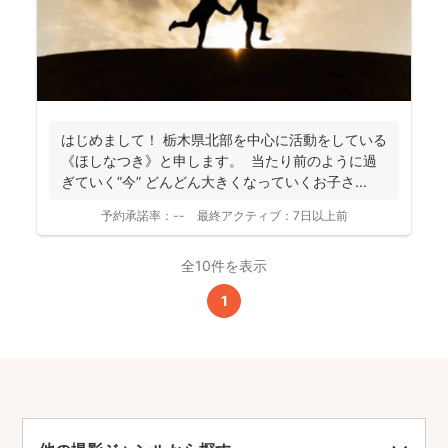
はじめまして！ 栃木県北部を中心に活動をしている
《ほしなつき》と申します。 当たり前のように過
ぎていく”今” どんどん大きくなっていくお子さ...
予約承諾率：
--
最終アクティブ：
7日以上前
全10件を表示
1