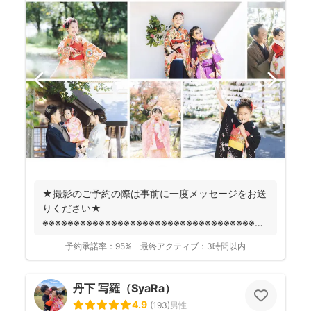
★撮影のご予約の際は事前に一度メッセージをお送
りください★
※※※※※※※※※※※※※※※※※※※※※※※※※※※※※※※※※※※※
fotowa...
予約承諾率：
95%
最終アクティブ：
3時間以内
丹下 写羅（SyaRa）
4.9
(
193
)
男性