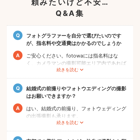
頼みたいけど不安…
Q&A集
フォトグラファーを自分で選びたいのです
が、指名料や交通費はかかるのでしょうか
ご安心ください。fotowaには指名料はな
く、カメラマンの撮影可能エリア内であれば
続きを読む
交通費も一切かかりません。
自己PRやポートフォリオから、お好きなプ
ロのフォトグラファーをじっくりと選べるの
結婚式の前撮りやフォトウエディングの撮影
で、お二人とも安心して撮影することができ
はお願いできますか？
ます。
はい、結婚式の前撮り、フォトウェディング
の出張撮影も承ります。
続きを読む
fotowaでは衣装レンタル・着付け・ヘアメ
イクなどのオプションをご用意しておりませ
んので、お客様自身でご用意くださいませ。