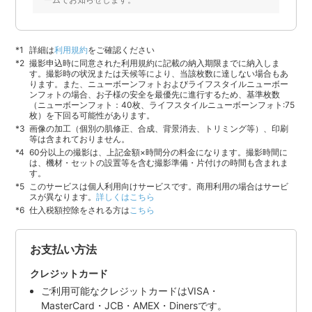
詳細は
利用規約
をご確認ください
撮影申込時に同意された利用規約に記載の納入期限までに納入しま
す。撮影時の状況または天候等により、当該枚数に達しない場合もあ
ります。また、ニューボーンフォトおよびライフスタイルニューボー
ンフォトの場合、お子様の安全を最優先に進行するため、基準枚数
（ニューボーンフォト：40枚、ライフスタイルニューボーンフォト:75
枚）を下回る可能性があります。
画像の加工（個別の肌修正、合成、背景消去、トリミング等）、印刷
等は含まれておりません。
60分以上の撮影は、上記金額×時間分の料金になります。撮影時間に
は、機材・セットの設置等を含む撮影準備・片付けの時間も含まれま
す。
このサービスは個人利用向けサービスです。商用利用の場合はサービ
スが異なります。
詳しくはこちら
仕入税額控除をされる方は
こちら
お支払い方法
クレジットカード
ご利用可能なクレジットカードはVISA・
MasterCard・JCB・AMEX・Dinersです。