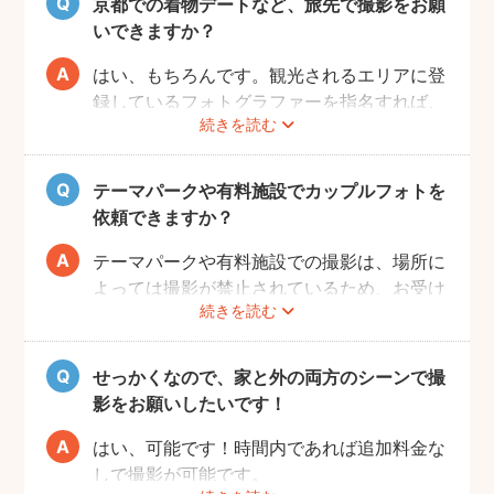
京都での着物デートなど、旅先で撮影をお願
いできますか？
はい、もちろんです。観光されるエリアに登
録しているフォトグラファーを指名すれば、
続きを読む
旅行先でも撮影できます。
お好きな時間帯に撮影もできるので、是非と
も思い出に残るデートプランにしてください
テーマパークや有料施設でカップルフォトを
ね！
依頼できますか？
テーマパークや有料施設での撮影は、場所に
よっては撮影が禁止されているため、お受け
続きを読む
できない場合がございます。
予約前にお客様ご自身で、施設へのご確認を
お願いいたします。
せっかくなので、家と外の両方のシーンで撮
また、有料施設の場合、フォトグラファーの
影をお願いしたいです！
入場費などはお客様のご負担となりますので
ご了承ください。
はい、可能です！時間内であれば追加料金な
しで撮影が可能です。