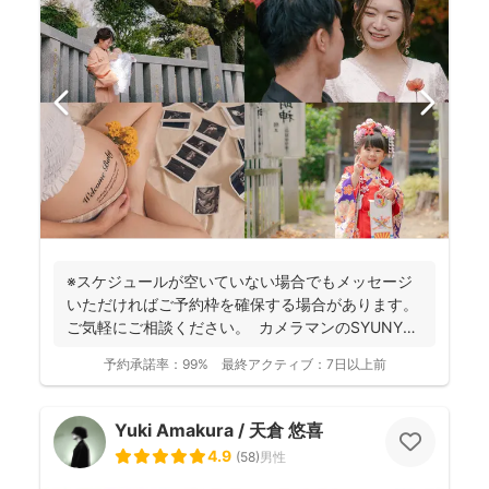
※スケジュールが空いていない場合でもメッセージ
いただければご予約枠を確保する場合があります。
ご気軽にご相談ください。 カメラマンのSYUNYA
で...
予約承諾率：
99%
最終アクティブ：
7日以上前
Yuki Amakura / 天倉 悠喜
4.9
(
58
)
男性