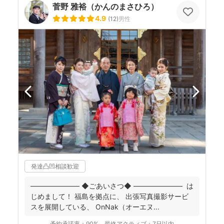
菅野 雅裕（かんのまさひろ）
4.9
(
12
)
男性
発達凸凹相談歓迎
――――――― ◆ごあいさつ◆ ――――――― は
じめまして！ 福島を拠点に、 出張写真撮影サービ
スを展開している、 OnNak（オーエヌ...
予約承諾率：
90%
最終アクティブ：
7日以内