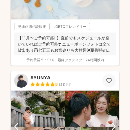
発達凸凹相談歓迎
LGBTQフレンドリー
【11月〜ご予約可能‼︎】直前でもスケジュールが空
いていればご予約可能❣️ ニューボーンフォトは全て
貸出あり🎁七五三もお宮参りも大歓迎💓撮影時のみ
産着を貸...
予約承諾率：
97%
最終アクティブ：
24時間以内
SYUNYA
5
(
41
)
男性