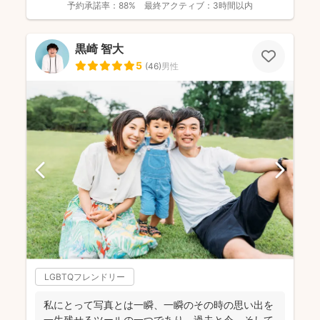
予約承諾率：
88%
最終アクティブ：
3時間以内
黒崎 智大
5
(
46
)
男性
LGBTQフレンドリー
私にとって写真とは一瞬、一瞬のその時の思い出を
一生残せるツールの一つであり、過去と今、そして