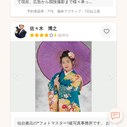
て現在、広告から競技撮影まで様々承っ...
予約承諾率：
71%
最終アクティブ：
7日以上前
佐々木 博之
4
(
3
)
男性
仙台拠点の*フォトマスター1級写真事務所です。 お