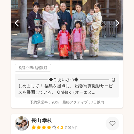
発達凸凹相談歓迎
――――――― ◆ごあいさつ◆ ――――――― は
じめまして！ 福島を拠点に、 出張写真撮影サービ
スを展開している、 OnNak（オーエヌ...
予約承諾率：
90%
最終アクティブ：
7日以内
長山 幸枝
4.2
(
10
)
女性