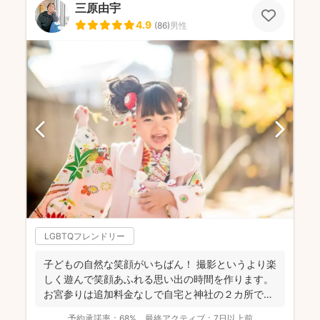
三原由宇
4.9
(
86
)
男性
LGBTQフレンドリー
子どもの自然な笑顔がいちばん！ 撮影というより楽
しく遊んで笑顔あふれる思い出の時間を作ります。
お宮参りは追加料金なしで自宅と神社の２カ所で撮
影で...
予約承諾率：
68%
最終アクティブ：
7日以上前