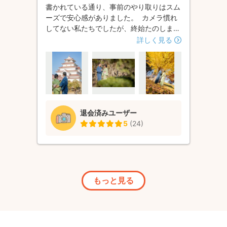
書かれている通り、事前のやり取りはスム
ーズで安心感がありました。 カメラ慣れ
してない私たちでしたが、終始たのしませ
てもらいました。 突然寝そべって下から
詳しく見る
撮ってくれたり、 すごい背伸びして高い
ところの紅葉を入れてくれたり。 仕上が
りを見て、また思い出し笑いしています(^
^) とても良い想い出になりました♬ また
お願いしたいです。
退会済みユーザー
5
(
24
)
もっと見る