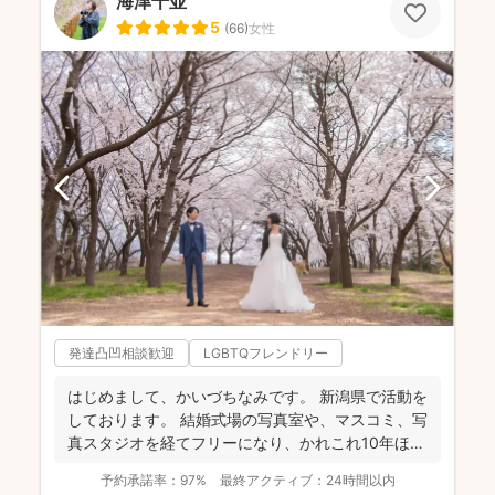
海津千並
5
(
66
)
女性
発達凸凹相談歓迎
LGBTQフレンドリー
はじめまして、かいづちなみです。 新潟県で活動を
しております。 結婚式場の写真室や、マスコミ、写
真スタジオを経てフリーになり、かれこれ10年ほど
経ちま...
予約承諾率：
97%
最終アクティブ：
24時間以内