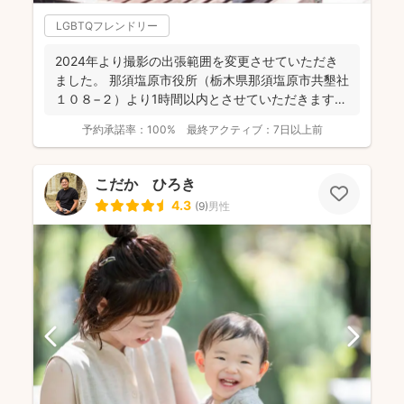
LGBTQフレンドリー
2024年より撮影の出張範囲を変更させていただき
ました。 那須塩原市役所（栃木県那須塩原市共墾社
１０８−２）より1時間以内とさせていただきます。
...
予約承諾率：
100%
最終アクティブ：
7日以上前
こだか ひろき
4.3
(
9
)
男性