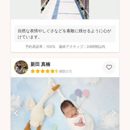
自然な表情やしぐさなどを素敵に残せるように心が
けています。
予約承諾率：
100%
最終アクティブ：
24時間以内
新田 真楠
5
(
65
)
女性