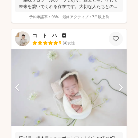
未来を繋いでくれる存在です。大切な人たちとの写
真を残して、今あ...
予約承諾率：
98%
最終アクティブ：
7日以上前
コ ト ハ 🌼
5
(
4
)
女性
茨城県・栃木県ニューボーンフォトならお任せ✨❗️