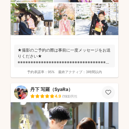
★撮影のご予約の際は事前に一度メッセージをお送
りください★
※※※※※※※※※※※※※※※※※※※※※※※※※※※※※※※※※※※※
fotowa...
予約承諾率：
95%
最終アクティブ：
3時間以内
丹下 写羅（SyaRa）
4.9
(
193
)
男性