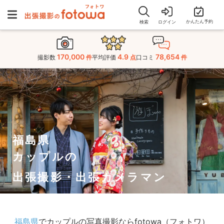
かんたん予約
検索
ログイン
170,000
4.9
78,654
撮影数
件
平均評価
点
口コミ
件
福島県
カップルの
出張撮影・出張カメラマン
福島県
でカップルの写真撮影ならfotowa（フォトワ）