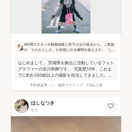
9年間のスタジオ勤務経験と双子の父の視点から、ご家族
の「その人らしさ」が自然に出る瞬間を捉えます。「し
っかりしなくて大丈夫」と緊張をほぐし、後から見返し
ても「楽しかった！」と気持ちがよみがえる写真を残す
はじめまして。 茨城県を拠点に活動しているフォト
ことを、心がけて活動されていらっしゃいます！
グラファーの吉川和輝です。 写真歴10年、これま
でに約6,000組以上の撮影を担当してきました。 ...
予約承諾率：
--
最終アクティブ：
7日以上前
ほしなつき
女性