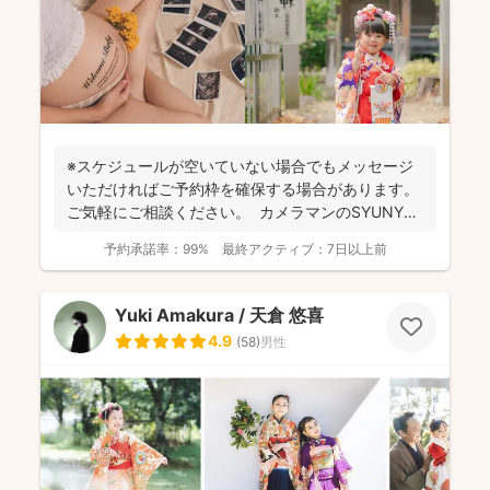
※スケジュールが空いていない場合でもメッセージ
いただければご予約枠を確保する場合があります。
ご気軽にご相談ください。 カメラマンのSYUNYA
で...
予約承諾率：
99%
最終アクティブ：
7日以上前
Yuki Amakura / 天倉 悠喜
4.9
(
58
)
男性