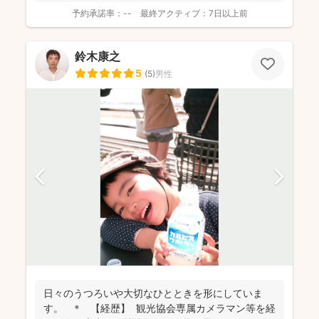
が変化し...
予約承諾率：
--
最終アクティブ：
7日以上前
鈴木康之
5
(
5
)
男性
日々のうつろいや大切なひとときを形にしていま
す。 ＊ 【経歴】 観光協会専属カメラマン等を経