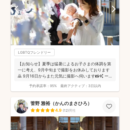
LGBTQフレンドリー
【お知らせ】夏季は猛暑によるお子さまの体調を第
一に考え、9月中旬まで撮影をお休みしております
🙇 9月16日からまた元気に撮影へ伺います📸✨ ー
ーーーーー...
予約承諾率：
95%
最終アクティブ：
3日以内
菅野 雅裕（かんのまさひろ）
4.9
(
12
)
男性