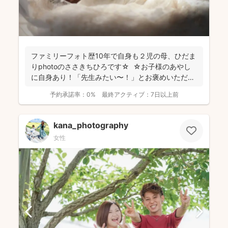
ファミリーフォト歴10年で自身も２児の母、ひだま
りphotoのささきちひろです☆ ☆お子様のあやし
に自身あり！「先生みたい〜！」とお褒めいただく
こと...
予約承諾率：
0%
最終アクティブ：
7日以上前
kana_photography
女性