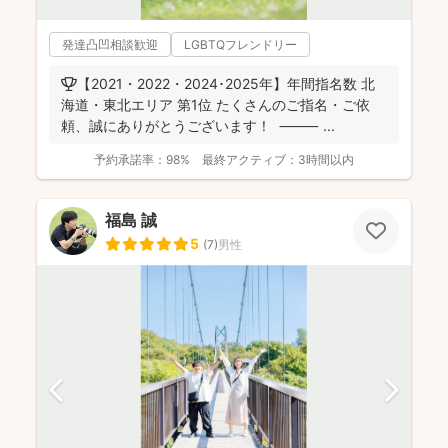
発達凸凹相談歓迎
LGBTQフレンドリー
🏆【2021・2022・2024･2025年】年間指名数 北
海道・東北エリア 第1位 たくさんのご指名・ご依
頼、誠にありがとうございます！ ⸻ ...
予約承諾率：
98%
最終アクティブ：
3時間以内
福島 誠
5
(
7
)
男性