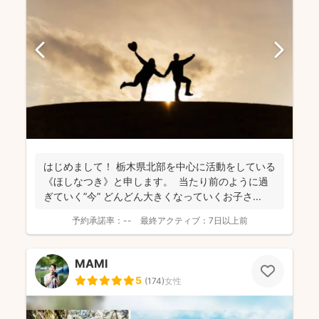
はじめまして！ 栃木県北部を中心に活動をしている
《ほしなつき》と申します。 当たり前のように過
ぎていく”今” どんどん大きくなっていくお子さ...
予約承諾率：
--
最終アクティブ：
7日以上前
MAMI
5
(
174
)
女性