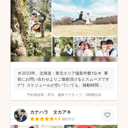
☆2023年、北海道・東北エリア撮影件数1位☆ 事
前にお問い合わせよりご連絡頂けるとスムーズです
(^^) スケジュールが空いていても、移動時間...
予約承諾率：
87%
最終アクティブ：
3時間以内
カナハラ タカアキ
4.9
(
60
)
男性