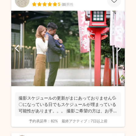
5
(
8
)
男性
撮影スケジュールの更新がまにあっておりません💦
〇になっている日でもスケジュールが埋まっている
可能性があります。。。 撮影ご希望の方は、お手数
おかけし...
予約承諾率：
82%
最終アクティブ：
7日以上前