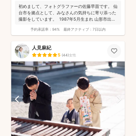
初めまして、フォトグラファーの佐藤早苗です。 仙
台市を拠点として、みなさんの気持ちに寄り添った
撮影をしています。 1987年5月生まれ 山形市出
身...
予約承諾率：
94%
最終アクティブ：
7日以内
人見麻紀
5
(
44
)
女性