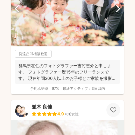
発達凸凹相談歓迎
群馬県在住のフォトグラファー吉竹恵介と申しま
す。 フォトグラファー歴15年のフリーランスで
す。 現在年間200人以上のお子様とご家族を撮影し
ております...
予約承諾率：
97%
最終アクティブ：
3日以内
並木 良佳
4.9
(
61
)
女性