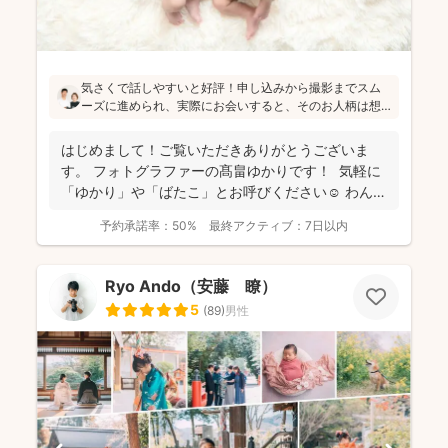
気さくで話しやすいと好評！申し込みから撮影までスム
ーズに進められ、実際にお会いすると、そのお人柄は想
像通り！というお声もたくさんとのこと(^^)ニューボーン
フォトの研修をしっかり受講され、ウェディング業界経
はじめまして！ご覧いただきありがとうございま
験もあり、赤ちゃんから大人まで安心してお写りいただ
す。 フォトグラファーの髙畠ゆかりです！ 気軽に
けます♪
「ゆかり」や「ばたこ」とお呼びください☺︎ わんぱ
く...
予約承諾率：
50%
最終アクティブ：
7日以内
Ryo Ando（安藤 瞭）
5
(
89
)
男性