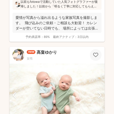
以前もfotowaで活動していた人気フォトグラファーが復
帰しました！以前から「明るく丁寧に対応してもらえ
た」「納品が早い」「赤ちゃんへの対応が優しく安心」
と好評です♪特にニューボーンフォトは様々な研修を受講
愛情が写真から溢れ出るような家族写真を撮影しま
し、クオリティ高いお写真をお届けされています(^^)
す。 飛び込みのご依頼・ご相談も大歓迎！ カレン
ダーが空いてない日時でも、 場所によっては出張で
き...
予約承諾率：
89%
最終アクティブ：
3日以内
髙畠ゆかり
new
女性