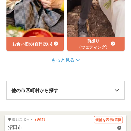
前撮り
お食い初め(百日祝い)
（ウェディング）
もっと見る
他の市区町村から探す
撮影スポット
（必須）
候補を表示/選択