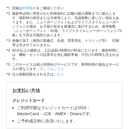
詳細は
利用規約
をご確認ください
撮影申込時に同意された利用規約に記載の納入期限までに納入しま
す。撮影時の状況または天候等により、当該枚数に達しない場合もあ
ります。また、ニューボーンフォトおよびライフスタイルニューボー
ンフォトの場合、お子様の安全を最優先に進行するため、基準枚数
（ニューボーンフォト：40枚、ライフスタイルニューボーンフォト:75
枚）を下回る可能性があります。
画像の加工（個別の肌修正、合成、背景消去、トリミング等）、印刷
等は含まれておりません。
60分以上の撮影は、上記金額×時間分の料金になります。撮影時間に
は、機材・セットの設置等を含む撮影準備・片付けの時間も含まれま
す。
このサービスは個人利用向けサービスです。商用利用の場合はサービ
スが異なります。
詳しくはこちら
仕入税額控除をされる方は
こちら
お支払い方法
クレジットカード
ご利用可能なクレジットカードはVISA・
MasterCard・JCB・AMEX・Dinersです。
ご予約成立時に決済いたします。