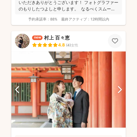
いただきありがとうございます！ フォトグラファー
のもりしたつよしと申します。 なるべくスムーズ
に撮影...
予約承諾率：
88%
最終アクティブ：
12時間以内
村上 百々恵
new
4.8
(
4
)
女性