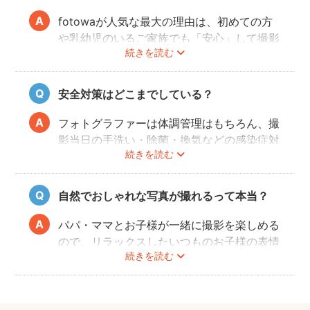
fotowaが人気な最大の理由は、初めての方
や乳幼児のいるご家族でも「安心」して撮影
続きを読む
を楽しんでいただけることです。
厳しい審査を通過した、赤ちゃん・子どもの
扱いに慣れているパパ・ママ世代のカメラマ
安全対策はどこまでしている？
ンが全国に多数在籍。
またどのカメラマンでも指名料は一切ござい
フォトグラファーは体調管理はもちろん、撮
ません。分かりやすい料金体系も人気のポイ
影当日の手洗い・除菌・換気などの感染症対
ントです。
続きを読む
策や、熱中症予防に努めます。
また、撮影中はご家族のペースに合わせなが
ら、周囲や足元に危険なものがないか注意を
自然でおしゃれな写真が撮れるって本当？
呼び掛けながら進行しますのでご安心くださ
い。
パパ・ママとお子様が一緒に撮影を楽しめる
ので、リラックスしたいつものお子様の表情
続きを読む
を撮影できます。
こども・家族撮影に長けたプロカメラマンの
中から、ユーザー自身が好きなカメラマンを
指名するので、自分好みの「家族らしいおし