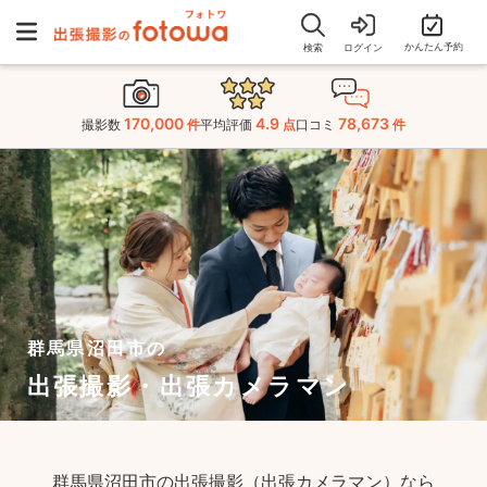
かんたん予約
検索
ログイン
170,000
4.9
78,673
撮影数
件
平均評価
点
口コミ
件
群馬県沼田市の
出張撮影・出張カメラマン
群馬県沼田市の出張撮影（出張カメラマン）なら