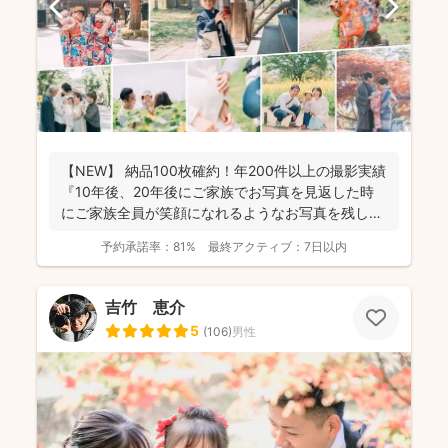
【NEW】 納品100枚確約！年200件以上の撮影実績
『10年後、20年後にご家族でお写真を見返した時
にご家族全員が笑顔になれるようなお写真を残し
ま...
予約承諾率：
81%
最終アクティブ：
7日以内
吉竹 恵介
5
(
106
)
男性