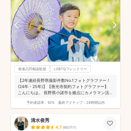
発達凸凹相談歓迎
LGBTQフレンドリー
【2年連続長野県撮影件数No.1フォトグラファー！
(24年・25年)】【善光寺契約フォトグラファー】
こんにちは。 長野県小諸市を拠点にカメラマン活
動...
予約承諾率：
92%
最終アクティブ：
24時間以内
清水俊秀
4.7
(
60
)
男性