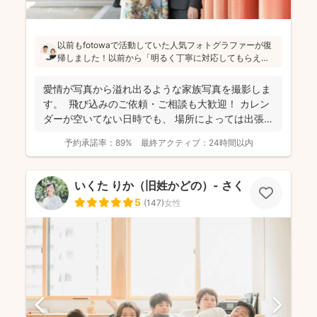
以前もfotowaで活動していた人気フォトグラファーが復
帰しました！以前から「明るく丁寧に対応してもらえ
た」「納品が早い」「赤ちゃんへの対応が優しく安心」
と好評です♪特にニューボーンフォトは様々な研修を受講
愛情が写真から溢れ出るような家族写真を撮影しま
し、クオリティ高いお写真をお届けされています(^^)
す。 飛び込みのご依頼・ご相談も大歓迎！ カレン
ダーが空いてない日時でも、 場所によっては出張で
き...
予約承諾率：
89%
最終アクティブ：
24時間以内
いくた りか（旧姓かどの）- さくらふ写真 -
5
(
147
)
女性