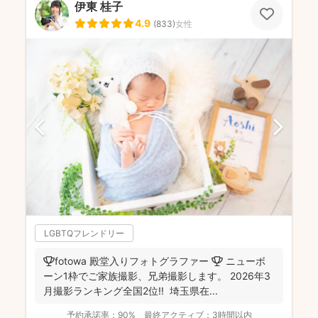
伊東 桂子
4.9
(
833
)
女性
LGBTQフレンドリー
🏆fotowa 殿堂入りフォトグラファー 🏆 ニューボ
ーン1枠でご家族撮影、兄弟撮影します。 2026年3
月撮影ランキング全国2位‼️ 埼玉県在...
予約承諾率：
90%
最終アクティブ：
3時間以内