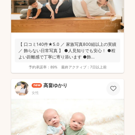
【 口コミ140件★5.0 ／ 家族写真800組以上の実績
／ 飾らない日常写真 】 ●人見知りでも安心！ ●程
よい距離感で丁寧に寄り添います ●飾...
予約承諾率：
89%
最終アクティブ：
7日以上前
髙畠ゆかり
new
女性