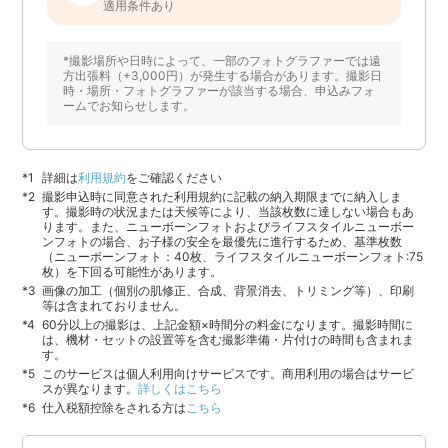
適用条件あり
*撮影場所や日時によって、一部のフォトグラファーでは遠
方出張料（+3,000円）が発生する場合があります。撮影日
時・場所・フォトグラファーが該当する場合、申込みフォ
ームでお知らせします。
詳細は
利用規約
をご確認ください
撮影申込時に同意された利用規約に記載の納入期限までに納入しま
す。撮影時の状況または天候等により、当該枚数に達しない場合もあ
ります。また、ニューボーンフォトおよびライフスタイルニューボー
ンフォトの場合、お子様の安全を最優先に進行するため、基準枚数
（ニューボーンフォト：40枚、ライフスタイルニューボーンフォト:75
枚）を下回る可能性があります。
画像の加工（個別の肌修正、合成、背景消去、トリミング等）、印刷
等は含まれておりません。
60分以上の撮影は、上記金額×時間分の料金になります。撮影時間に
は、機材・セットの設置等を含む撮影準備・片付けの時間も含まれま
す。
このサービスは個人利用向けサービスです。商用利用の場合はサービ
スが異なります。
詳しくはこちら
仕入税額控除をされる方は
こちら