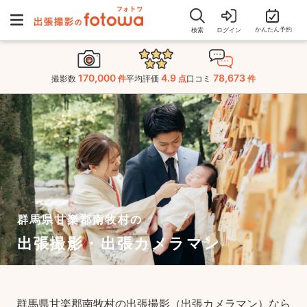
かんたん予約
検索
ログイン
170,000
4.9
78,673
撮影数
件
平均評価
点
口コミ
件
群馬県甘楽郡南牧村の
出張撮影・出張カメラマン
群馬県甘楽郡南牧村の出張撮影（出張カメラマン）なら