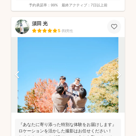
予約承諾率：
99%
最終アクティブ：
7日以上前
須田 光
5
(
1
)
男性
『あなたに寄り添った特別な体験をお届けします』
ロケーションを活かした撮影はお任せください！