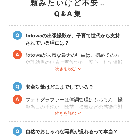
頼みたいけど不安…
Q&A集
fotowaの出張撮影が、子育て世代から支持
されている理由は？
fotowaが人気な最大の理由は、初めての方
や乳幼児のいるご家族でも「安心」して撮影
続きを読む
を楽しんでいただけることです。
厳しい審査を通過した、赤ちゃん・子どもの
扱いに慣れているパパ・ママ世代のカメラマ
安全対策はどこまでしている？
ンが全国に多数在籍。
またどのカメラマンでも指名料は一切ござい
フォトグラファーは体調管理はもちろん、撮
ません。分かりやすい料金体系も人気のポイ
影当日の手洗い・除菌・換気などの感染症対
ントです。
続きを読む
策や、熱中症予防に努めます。
また、撮影中はご家族のペースに合わせなが
ら、周囲や足元に危険なものがないか注意を
自然でおしゃれな写真が撮れるって本当？
呼び掛けながら進行しますのでご安心くださ