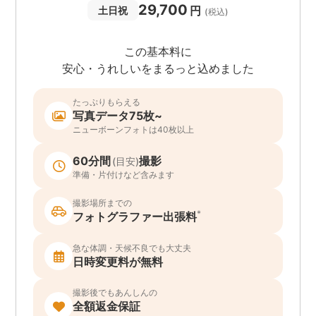
29,700
円
土日祝
(税込)
この基本料に
安心・うれしいをまるっと込めました
たっぷりもらえる
写真データ75枚~
ニューボーンフォトは40枚以上
60分間
撮影
(目安)
準備・片付けなど含みます
撮影場所までの
*
フォトグラファー出張料
急な体調・天候不良でも大丈夫
日時変更料が無料
撮影後でもあんしんの
全額返金保証