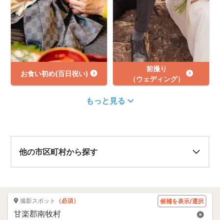
前撮り
お食い初め(百日祝い)
（ウェディング）
もっと見る
他の市区町村から探す
撮影スポット
（必須）
候補を表示/選択