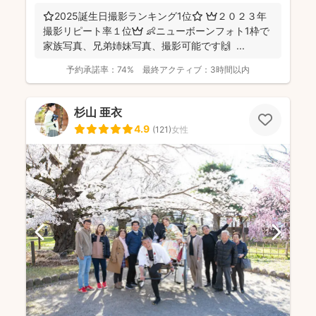
⭐️2025誕生日撮影ランキング1位⭐️ 👑２０２３年
撮影リピート率１位👑 👶ニューボーンフォト1枠で
家族写真、兄弟姉妹写真、撮影可能です🙌 ...
予約承諾率：
74%
最終アクティブ：
3時間以内
杉山 亜衣
4.9
(
121
)
女性