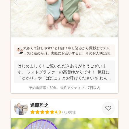
気さくで話しやすいと好評！申し込みから撮影までスム
ーズに進められ、実際にお会いすると、そのお人柄は想
像通り！というお声もたくさんとのこと(^^)ニューボーン
フォトの研修をしっかり受講され、ウェディング業界経
はじめまして！ご覧いただきありがとうございま
験もあり、赤ちゃんから大人まで安心してお写りいただ
す。 フォトグラファーの髙畠ゆかりです！ 気軽に
けます♪
「ゆかり」や「ばたこ」とお呼びください☺︎ わんぱ
く...
予約承諾率：
50%
最終アクティブ：
7日以内
遠藤雅之
4.9
(
73
)
男性