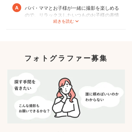
い。
パパ・ママとお子様が一緒に撮影を楽しめる
ので、リラックスしたいつものお子様の表情
続きを読む
を撮影できます。
こども・家族撮影に長けたプロカメラマンの
中から、ユーザー自身が好きなカメラマンを
指名するので、自分好みの「家族らしいおし
ゃれな写真」に仕上がります。
フォトグラファー募集