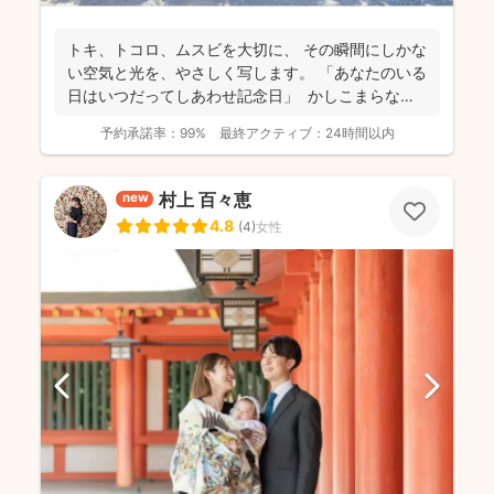
トキ、トコロ、ムスビを大切に、 その瞬間にしかな
い空気と光を、やさしく写します。 「あなたのいる
日はいつだってしあわせ記念日」 かしこまらなく
て...
予約承諾率：
99%
最終アクティブ：
24時間以内
村上 百々恵
new
4.8
(
4
)
女性