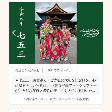
発達凸凹相談歓迎
LGBTQフレンドリー
★七五三・お宮参り・ご家族の大切な記念日を、心
に残る美しい写真に。 善光寺登録フォトグラファー
が、自然な笑顔と着物の美しさを大切に撮影いたし
ます。 ◉...
予約承諾率：
85%
最終アクティブ：
12時間以内