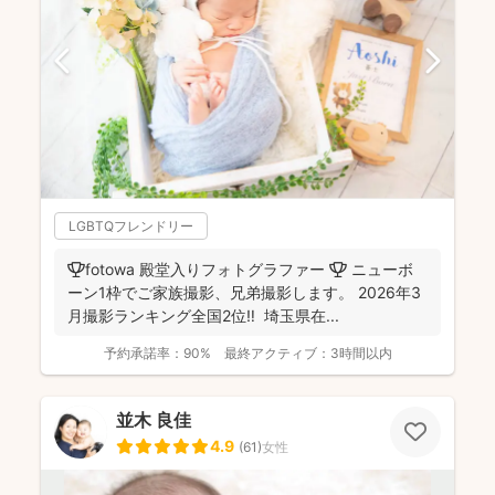
LGBTQフレンドリー
🏆fotowa 殿堂入りフォトグラファー 🏆 ニューボ
ーン1枠でご家族撮影、兄弟撮影します。 2026年3
月撮影ランキング全国2位‼️ 埼玉県在...
予約承諾率：
90%
最終アクティブ：
3時間以内
並木 良佳
4.9
(
61
)
女性