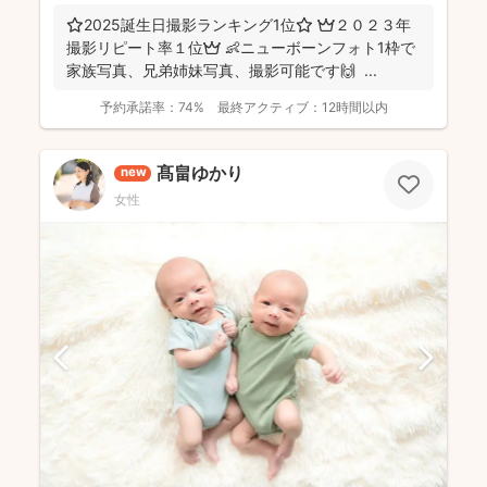
⭐️2025誕生日撮影ランキング1位⭐️ 👑２０２３年
撮影リピート率１位👑 👶ニューボーンフォト1枠で
家族写真、兄弟姉妹写真、撮影可能です🙌 ...
予約承諾率：
74%
最終アクティブ：
12時間以内
髙畠ゆかり
new
女性