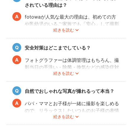
されている理由は？
fotowaが人気な最大の理由は、初めての方
や乳幼児のいるご家族でも「安心」して撮影
続きを読む
を楽しんでいただけることです。
厳しい審査を通過した、赤ちゃん・子どもの
扱いに慣れているパパ・ママ世代のカメラマ
安全対策はどこまでしている？
ンが全国に多数在籍。
またどのカメラマンでも指名料は一切ござい
フォトグラファーは体調管理はもちろん、撮
ません。分かりやすい料金体系も人気のポイ
影当日の手洗い・除菌・換気などの感染症対
ントです。
続きを読む
策や、熱中症予防に努めます。
また、撮影中はご家族のペースに合わせなが
ら、周囲や足元に危険なものがないか注意を
自然でおしゃれな写真が撮れるって本当？
呼び掛けながら進行しますのでご安心くださ
い。
パパ・ママとお子様が一緒に撮影を楽しめる
ので、リラックスしたいつものお子様の表情
続きを読む
を撮影できます。
こども・家族撮影に長けたプロカメラマンの
中から、ユーザー自身が好きなカメラマンを