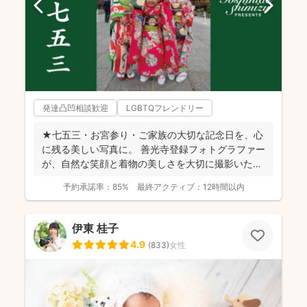
発達凸凹相談歓迎
LGBTQフレンドリー
★七五三・お宮参り・ご家族の大切な記念日を、心
に残る美しい写真に。 善光寺登録フォトグラファー
が、自然な笑顔と着物の美しさを大切に撮影いたし
ます。 ◉...
予約承諾率：
85%
最終アクティブ：
12時間以内
伊東 桂子
4.9
(
833
)
女性