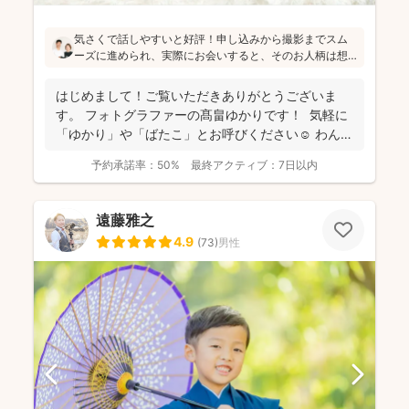
気さくで話しやすいと好評！申し込みから撮影までスム
ーズに進められ、実際にお会いすると、そのお人柄は想
像通り！というお声もたくさんとのこと(^^)ニューボーン
フォトの研修をしっかり受講され、ウェディング業界経
はじめまして！ご覧いただきありがとうございま
験もあり、赤ちゃんから大人まで安心してお写りいただ
す。 フォトグラファーの髙畠ゆかりです！ 気軽に
けます♪
「ゆかり」や「ばたこ」とお呼びください☺︎ わんぱ
く...
予約承諾率：
50%
最終アクティブ：
7日以内
遠藤雅之
4.9
(
73
)
男性