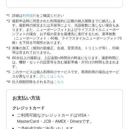
詳細は
利用規約
をご確認ください
撮影申込時に同意された利用規約に記載の納入期限までに納入しま
す。撮影時の状況または天候等により、当該枚数に達しない場合もあ
ります。また、ニューボーンフォトおよびライフスタイルニューボー
ンフォトの場合、お子様の安全を最優先に進行するため、基準枚数
（ニューボーンフォト：40枚、ライフスタイルニューボーンフォト:75
枚）を下回る可能性があります。
画像の加工（個別の肌修正、合成、背景消去、トリミング等）、印刷
等は含まれておりません。
60分以上の撮影は、上記金額×時間分の料金になります。撮影時間に
は、機材・セットの設置等を含む撮影準備・片付けの時間も含まれま
す。
このサービスは個人利用向けサービスです。商用利用の場合はサービ
スが異なります。
詳しくはこちら
仕入税額控除をされる方は
こちら
お支払い方法
クレジットカード
ご利用可能なクレジットカードはVISA・
MasterCard・JCB・AMEX・Dinersです。
ご予約成立時に決済いたします。