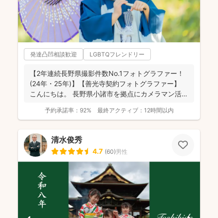
発達凸凹相談歓迎
LGBTQフレンドリー
【2年連続長野県撮影件数No.1フォトグラファー！
(24年・25年)】【善光寺契約フォトグラファー】
こんにちは。 長野県小諸市を拠点にカメラマン活
動...
予約承諾率：
92%
最終アクティブ：
12時間以内
清水俊秀
4.7
(
60
)
男性