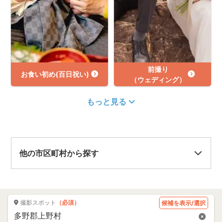
前撮り
お食い初め(百日祝い)
（ウェディング）
もっと見る
他の市区町村から探す
撮影スポット
（必須）
候補を表示/選択