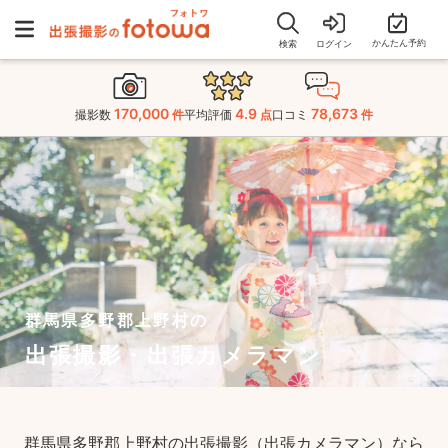
かんたん予約
検索
ログイン
170,000
4.9
78,673
撮影数
件
平均評価
点
口コミ
件
群馬県多野郡上野村の
出張撮影・出張カメラマン
群馬県多野郡上野村の出張撮影（出張カメラマン）なら