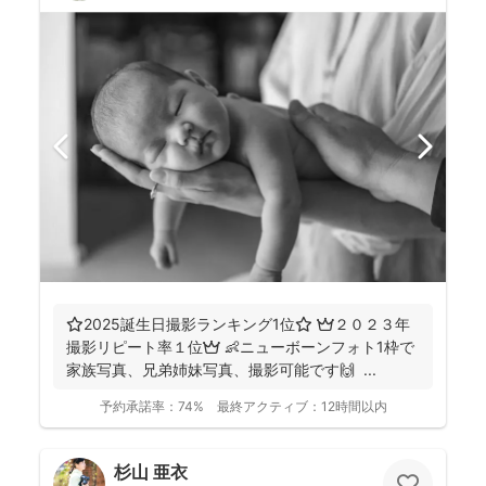
⭐️2025誕生日撮影ランキング1位⭐️ 👑２０２３年
撮影リピート率１位👑 👶ニューボーンフォト1枠で
家族写真、兄弟姉妹写真、撮影可能です🙌 ...
予約承諾率：
74%
最終アクティブ：
12時間以内
杉山 亜衣