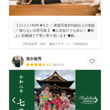
【 口コミ140件★5.0 ／ 家族写真800組以上の実績
／ 飾らない日常写真 】 ●人見知りでも安心！ ●程
よい距離感で丁寧に寄り添います ●飾...
予約承諾率：
89%
最終アクティブ：
12時間以内
清水俊秀
4.7
(
60
)
男性