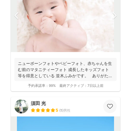
ニューボーンフォトやベビーフォト、赤ちゃんを生
む前のマタニティーフォト 成長したキッズフォト
等を得意としている 並木ふみかです。 ありがた...
予約承諾率：
99%
最終アクティブ：
7日以上前
須田 光
5
(
1
)
男性