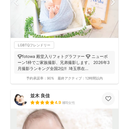
LGBTQフレンドリー
🏆fotowa 殿堂入りフォトグラファー 🏆 ニューボ
ーン1枠でご家族撮影、兄弟撮影します。 2026年3
月撮影ランキング全国2位‼️ 埼玉県在...
予約承諾率：
90%
最終アクティブ：
12時間以内
並木 良佳
4.9
(
61
)
女性