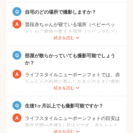
てもそのまま撮影をしていきます。生まれた
ての赤ちゃんの寝顔、元気いっぱいの泣き顔
自宅のどの場所で撮影しますか？
など、ぜひご家族の記念として残すことをお
すすめします！
普段赤ちゃんが寝ている場所（ベビーベッ
ド）やご家族が集まる場所（リビングなど）
続きを読む
を中心に撮影します。撮影可能な場所や、撮
影NGの場所については事前にフォトグラフ
ァーと打ち合わせをお願いします。
部屋が散らかっていても撮影可能でしょう
か？
ライフスタイルニューボーンフォトでは、赤
ちゃんとの自然な暮らしをありのままに撮影
続きを読む
します。ご自身が気にならなければ、掃除や
片付けは必ずしも必要ではありません。も
し、お部屋の様子が気になる場合は、事前に
生後1ヶ月以上でも撮影可能ですか？
お部屋を整えていただきますようお願いしま
す。フォトグラファーが片付けなどをお手伝
ライフスタイルニューボーンフォトの目安は
いすること、撮影当日に片付けのお時間をと
新生児期〜生後3ヶ月ほどです。赤ちゃんと
ることはできかねることご承知ください。
続きを読む
の生活リズムが整い、お気持ちにも余裕がで