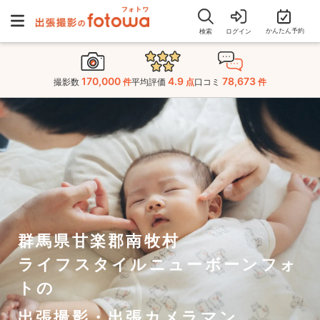
かんたん予約
検索
ログイン
170,000
4.9
78,673
撮影数
件
平均評価
点
口コミ
件
群馬県甘楽郡南牧村
ライフスタイルニューボーンフォ
トの
出張撮影・出張カメラマン