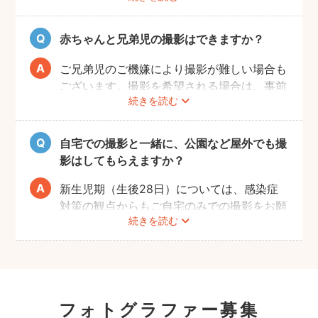
てきたタイミングでぜひお気軽にフォトグラ
ファーへご相談ください！
赤ちゃんと兄弟児の撮影はできますか？
ご兄弟児のご機嫌により撮影が難しい場合も
ございます。撮影を希望される場合は、事前
続きを読む
にフォトグラファーへご相談いただけますよ
うお願いします。
自宅での撮影と一緒に、公園など屋外でも撮
影はしてもらえますか？
新生児期（生後28日）については、感染症
対策の観点からもご自宅のみでの撮影をお願
続きを読む
いします。また、生後1ヶ月以降の場合で
も、赤ちゃんへの負担を考慮して屋外での長
時間の撮影はお控えいただき、ご近所での撮
影をおすすめします。
フォトグラファー募集