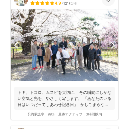
4.9
(
121
)
女性
トキ、トコロ、ムスビを大切に、 その瞬間にしかな
い空気と光を、やさしく写します。 「あなたのいる
日はいつだってしあわせ記念日」 かしこまらなく
て...
予約承諾率：
99%
最終アクティブ：
3時間以内