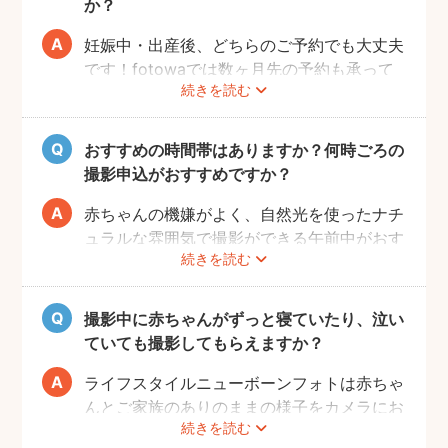
か？
妊娠中・出産後、どちらのご予約でも大丈夫
です！fotowaでは数ヶ月先の予約も承って
続きを読む
いるので、妊娠中にフォトグラファーを決め
て、撮影のご予約をするのがおすすめです。
（産後は赤ちゃんのお世話や、ご自身の体調
おすすめの時間帯はありますか？何時ごろの
により、検討する時間を確保することが難し
撮影申込がおすすめですか？
い場合が多いです。）
赤ちゃんの機嫌がよく、自然光を使ったナチ
ュラルな雰囲気で撮影ができる午前中がおす
続きを読む
すめです。
赤ちゃんもお母さんも、おうちに戻ってから
の生活リズムがまだ整わないうえ、授乳・お
撮影中に赤ちゃんがずっと寝ていたり、泣い
むつ替え・ねんねのタイミングは赤ちゃんに
ていても撮影してもらえますか？
よってそれぞれです。 日時を決めるのが難
しい場合、フォトグラファーへ予約時間をご
ライフスタイルニューボーンフォトは赤ちゃ
相談ください。
んとご家族のありのままの様子をカメラにお
続きを読む
さめます。そのため、寝ていたり、泣いてい