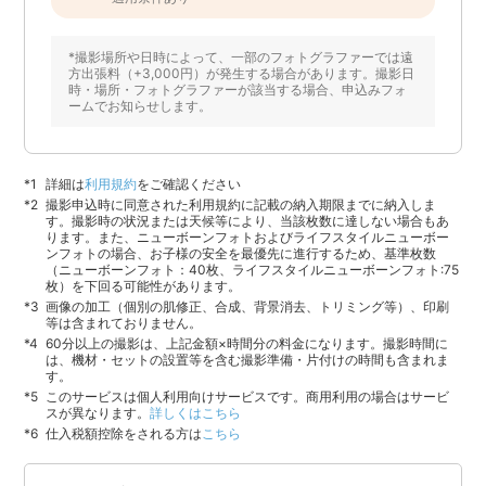
*撮影場所や日時によって、一部のフォトグラファーでは遠
方出張料（+3,000円）が発生する場合があります。撮影日
時・場所・フォトグラファーが該当する場合、申込みフォ
ームでお知らせします。
詳細は
利用規約
をご確認ください
撮影申込時に同意された利用規約に記載の納入期限までに納入しま
す。撮影時の状況または天候等により、当該枚数に達しない場合もあ
ります。また、ニューボーンフォトおよびライフスタイルニューボー
ンフォトの場合、お子様の安全を最優先に進行するため、基準枚数
（ニューボーンフォト：40枚、ライフスタイルニューボーンフォト:75
枚）を下回る可能性があります。
画像の加工（個別の肌修正、合成、背景消去、トリミング等）、印刷
等は含まれておりません。
60分以上の撮影は、上記金額×時間分の料金になります。撮影時間に
は、機材・セットの設置等を含む撮影準備・片付けの時間も含まれま
す。
このサービスは個人利用向けサービスです。商用利用の場合はサービ
スが異なります。
詳しくはこちら
仕入税額控除をされる方は
こちら