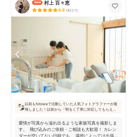
村上 百々恵
new
4.8
(
4
)
女性
以前もfotowaで活動していた人気フォトグラファーが復
帰しました！以前から「明るく丁寧に対応してもらえ
た」「納品が早い」「赤ちゃんへの対応が優しく安心」
と好評です♪特にニューボーンフォトは様々な研修を受講
愛情が写真から溢れ出るような家族写真を撮影しま
し、クオリティ高いお写真をお届けされています(^^)
す。 飛び込みのご依頼・ご相談も大歓迎！ カレン
ダーが空いてない日時でも、 場所によっては出張で