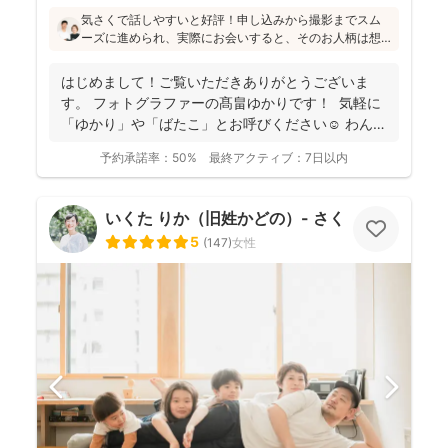
気さくで話しやすいと好評！申し込みから撮影までスム
ーズに進められ、実際にお会いすると、そのお人柄は想
像通り！というお声もたくさんとのこと(^^)ニューボーン
フォトの研修をしっかり受講され、ウェディング業界経
はじめまして！ご覧いただきありがとうございま
験もあり、赤ちゃんから大人まで安心してお写りいただ
す。 フォトグラファーの髙畠ゆかりです！ 気軽に
けます♪
「ゆかり」や「ばたこ」とお呼びください☺︎ わんぱ
く...
予約承諾率：
50%
最終アクティブ：
7日以内
いくた りか（旧姓かどの）- さくらふ写真 -
5
(
147
)
女性