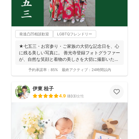
発達凸凹相談歓迎
LGBTQフレンドリー
★七五三・お宮参り・ご家族の大切な記念日を、心
に残る美しい写真に。 善光寺登録フォトグラファー
が、自然な笑顔と着物の美しさを大切に撮影いたし
ます。 ◉...
予約承諾率：
85%
最終アクティブ：
24時間以内
伊東 桂子
4.9
(
833
)
女性