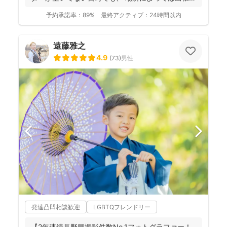
き...
予約承諾率：
89%
最終アクティブ：
24時間以内
遠藤雅之
4.9
(
73
)
男性
発達凸凹相談歓迎
LGBTQフレンドリー
【2年連続長野県撮影件数No.1フォトグラファー！