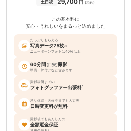
29,700
円
土日祝
(税込)
この基本料に
安心・うれしいをまるっと込めました
たっぷりもらえる
写真データ75枚~
ニューボーンフォトは40枚以上
60分間
撮影
(目安)
準備・片付けなど含みます
撮影場所までの
*
フォトグラファー出張料
急な体調・天候不良でも大丈夫
日時変更料が無料
撮影後でもあんしんの
全額返金保証
適用条件あり