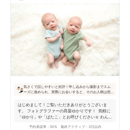
気さくで話しやすいと好評！申し込みから撮影までスム
ーズに進められ、実際にお会いすると、そのお人柄は想
像通り！というお声もたくさんとのこと(^^)ニューボーン
フォトの研修をしっかり受講され、ウェディング業界経
はじめまして！ご覧いただきありがとうございま
験もあり、赤ちゃんから大人まで安心してお写りいただ
す。 フォトグラファーの髙畠ゆかりです！ 気軽に
けます♪
「ゆかり」や「ばたこ」とお呼びください☺︎ わんぱ
く...
予約承諾率：
50%
最終アクティブ：
3日以内