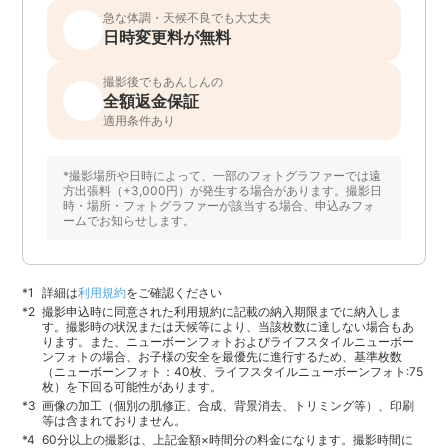
急な体調・天候不良でも大丈夫
日時変更料が無料
撮影後でもあんしんの
全額返金保証
適用条件あり
*撮影場所や日時によって、一部のフォトグラファーでは遠
方出張料（+3,000円）が発生する場合があります。撮影日
時・場所・フォトグラファーが該当する場合、申込みフォ
ームでお知らせします。
詳細は
利用規約
をご確認ください
撮影申込時に同意された利用規約に記載の納入期限までに納入しま
す。撮影時の状況または天候等により、当該枚数に達しない場合もあ
ります。また、ニューボーンフォトおよびライフスタイルニューボー
ンフォトの場合、お子様の安全を最優先に進行するため、基準枚数
（ニューボーンフォト：40枚、ライフスタイルニューボーンフォト:75
枚）を下回る可能性があります。
画像の加工（個別の肌修正、合成、背景消去、トリミング等）、印刷
等は含まれておりません。
60分以上の撮影は、上記金額×時間分の料金になります。撮影時間に