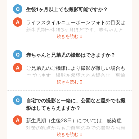
し、お部屋の様子が気になる場合は、事前に
生後1ヶ月以上でも撮影可能ですか？
お部屋を整えていただきますようお願いしま
す。フォトグラファーが片付けなどをお手伝
ライフスタイルニューボーンフォトの目安は
いすること、撮影当日に片付けのお時間をと
新生児期〜生後3ヶ月ほどです。赤ちゃんと
ることはできかねることご承知ください。
続きを読む
の生活リズムが整い、お気持ちにも余裕がで
てきたタイミングでぜひお気軽にフォトグラ
ファーへご相談ください！
赤ちゃんと兄弟児の撮影はできますか？
ご兄弟児のご機嫌により撮影が難しい場合も
ございます。撮影を希望される場合は、事前
続きを読む
にフォトグラファーへご相談いただけますよ
うお願いします。
自宅での撮影と一緒に、公園など屋外でも撮
影はしてもらえますか？
新生児期（生後28日）については、感染症
対策の観点からもご自宅のみでの撮影をお願
続きを読む
いします。また、生後1ヶ月以降の場合で