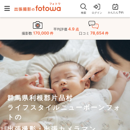
かんたん予約
検索
ログイン
4.9
平均評価
点
170,000
78,654
撮影数
件
口コミ
件
群馬県利根郡片品村
ライフスタイルニューボーンフォ
トの
出張撮影・出張カメラマン