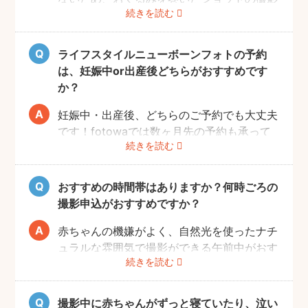
続きを読む
は実施いたしません。また、小物について
も、基本的にフォトグラファーからのご用意
はございません。おくるみや小物を使用する
ライフスタイルニューボーンフォトの予約
撮影をご希望の場合は、ニューボーンフォト
は、妊娠中or出産後どちらがおすすめです
ジャンルのご予約をお願いします。
か？
妊娠中・出産後、どちらのご予約でも大丈夫
です！fotowaでは数ヶ月先の予約も承って
続きを読む
いるので、妊娠中にフォトグラファーを決め
て、撮影のご予約をするのがおすすめです。
（産後は赤ちゃんのお世話や、ご自身の体調
おすすめの時間帯はありますか？何時ごろの
により、検討する時間を確保することが難し
撮影申込がおすすめですか？
い場合が多いです。）
赤ちゃんの機嫌がよく、自然光を使ったナチ
ュラルな雰囲気で撮影ができる午前中がおす
続きを読む
すめです。
赤ちゃんもお母さんも、おうちに戻ってから
の生活リズムがまだ整わないうえ、授乳・お
撮影中に赤ちゃんがずっと寝ていたり、泣い