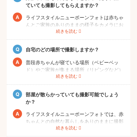
むつ替え・ねんねのタイミングは赤ちゃんに
ていても撮影してもらえますか？
よってそれぞれです。 日時を決めるのが難
しい場合、フォトグラファーへ予約時間をご
ライフスタイルニューボーンフォトは赤ちゃ
相談ください。
んとご家族のありのままの様子をカメラにお
続きを読む
さめます。そのため、寝ていたり、泣いてい
てもそのまま撮影をしていきます。生まれた
ての赤ちゃんの寝顔、元気いっぱいの泣き顔
自宅のどの場所で撮影しますか？
など、ぜひご家族の記念として残すことをお
すすめします！
普段赤ちゃんが寝ている場所（ベビーベッ
ド）やご家族が集まる場所（リビングなど）
続きを読む
を中心に撮影します。撮影可能な場所や、撮
影NGの場所については事前にフォトグラフ
ァーと打ち合わせをお願いします。
部屋が散らかっていても撮影可能でしょう
か？
ライフスタイルニューボーンフォトでは、赤
ちゃんとの自然な暮らしをありのままに撮影
続きを読む
します。ご自身が気にならなければ、掃除や
片付けは必ずしも必要ではありません。も