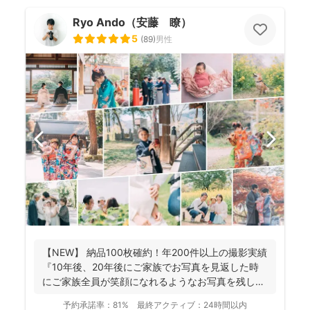
Ryo Ando（安藤 瞭）
5
(
89
)
男性
【NEW】 納品100枚確約！年200件以上の撮影実績
『10年後、20年後にご家族でお写真を見返した時
にご家族全員が笑顔になれるようなお写真を残し
ま...
予約承諾率：
81%
最終アクティブ：
24時間以内