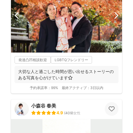
発達凸凹相談歓迎
LGBTQフレンドリー
大切な人と過ごした時間が思い出せるストーリーの
ある写真を心がけています⭐️
予約承諾率：
99%
最終アクティブ：
3日以内
小森谷 春美
4.9
(
409
)
女性