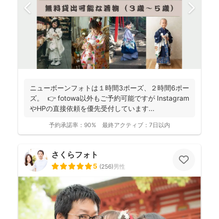
ニューボーンフォトは１時間3ポーズ、２時間6ポー
ズ。 👉 fotowa以外もご予約可能ですが Instagram
やHPの直接依頼を優先受付しています...
予約承諾率：
90%
最終アクティブ：
7日以内
さくらフォト
5
(
256
)
男性