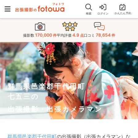
かんたん予約
検索
ログイン
170,000
4.9
78,654
撮影数
件
平均評価
点
口コミ
件
群馬県邑楽郡千代田町
七五三の
出張撮影・出張カメラマン
群馬県邑楽郡千代田町
の出張撮影（出張カメラマン）な