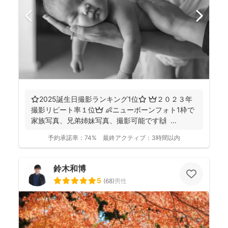
⭐️2025誕生日撮影ランキング1位⭐️ 👑２０２３年
撮影リピート率１位👑 👶ニューボーンフォト1枠で
家族写真、兄弟姉妹写真、撮影可能です🙌 ...
予約承諾率：
74%
最終アクティブ：
3時間以内
鈴木和博
5
(
68
)
男性