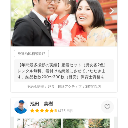
発達凸凹相談歓迎
【年間最多撮影の実績】産着セット（男女各2色）
レンタル無料。着付けも綺麗にさせていただきま
す。納品枚数200〜300枚（目安）保育士資格を持
つ妻の監修の下...
予約承諾率：
97%
最終アクティブ：
3時間以内
池田 英樹
5
(
475
)
男性