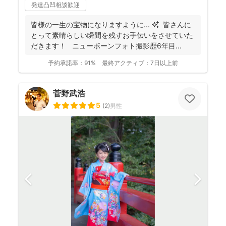
発達凸凹相談歓迎
皆様の一生の宝物になりますように... ✨ 皆さんに
とって素晴らしい瞬間を残すお手伝いをさせていた
だきます！ ニューボーンフォト撮影歴6年目...
予約承諾率：
91%
最終アクティブ：
7日以上前
菅野武浩
5
(
2
)
男性