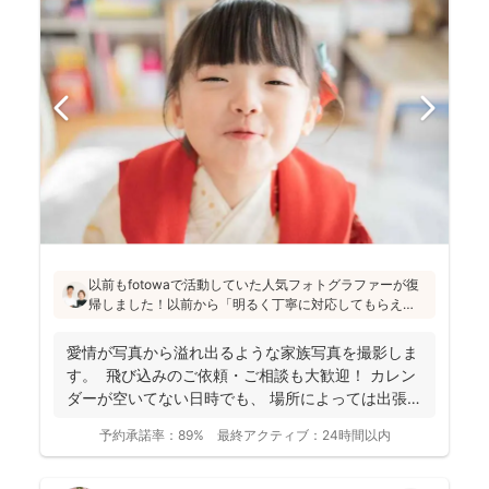
以前もfotowaで活動していた人気フォトグラファーが復
帰しました！以前から「明るく丁寧に対応してもらえ
た」「納品が早い」「赤ちゃんへの対応が優しく安心」
と好評です♪特にニューボーンフォトは様々な研修を受講
愛情が写真から溢れ出るような家族写真を撮影しま
し、クオリティ高いお写真をお届けされています(^^)
す。 飛び込みのご依頼・ご相談も大歓迎！ カレン
ダーが空いてない日時でも、 場所によっては出張で
き...
予約承諾率：
89%
最終アクティブ：
24時間以内