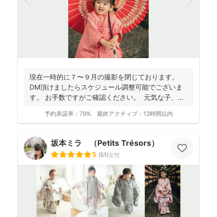
現在一時的に７〜９月の撮影を閉じております。
DM頂けましたらスケジュール調整可能でございま
す。 お手数ですがご確認ください。 元気な子、人
見知...
予約承諾率：
79%
最終アクティブ：
12時間以内
坂本ミラ （Petits Trésors）
5
(
51
)
女性