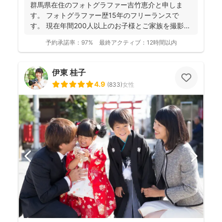
群馬県在住のフォトグラファー吉竹恵介と申しま
す。 フォトグラファー歴15年のフリーランスで
す。 現在年間200人以上のお子様とご家族を撮影し
ております...
予約承諾率：
97%
最終アクティブ：
12時間以内
伊東 桂子
4.9
(
833
)
女性