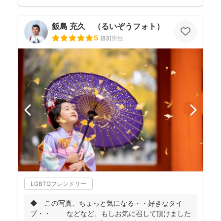
飯島 充久 （るいぞうフォト）
5
(
83
)
男性
LGBTQフレンドリー
◆ この写真、ちょっと気になる・・好きなタイ
プ・・ などなど、もしお気に召して頂けました