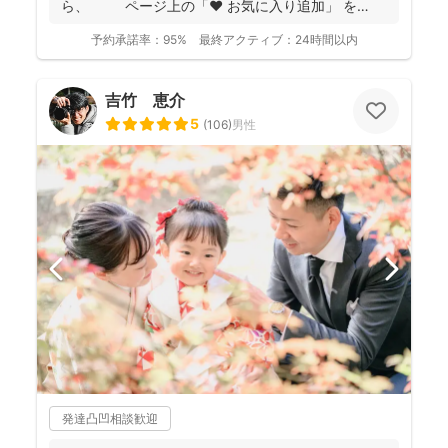
ら、 ページ上の「❤ お気に入り追加」 を
...
予約承諾率：
95%
最終アクティブ：
24時間以内
吉竹 恵介
5
(
106
)
男性
発達凸凹相談歓迎