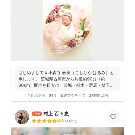
はじめまして☆小森谷 春美（こもりや はるみ）と
申します。 茨城県古河市から片道約90分（約
80km）圏内を目安に、茨城・栃木・群馬・埼玉
（一部）など北...
予約承諾率：
94%
最終アクティブ：
24時間以内
村上 百々恵
new
4.8
(
4
)
女性