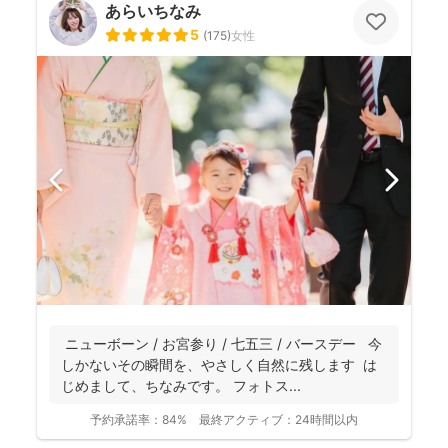
あらいちなみ
5
(
175
)
女性
ニューボーン / お宮参り / 七五三 / バースデー 今
しかないその瞬間を、やさしく自然に残します は
じめまして、ちなみです。 フォトス...
予約承諾率：
84%
最終アクティブ：
24時間以内