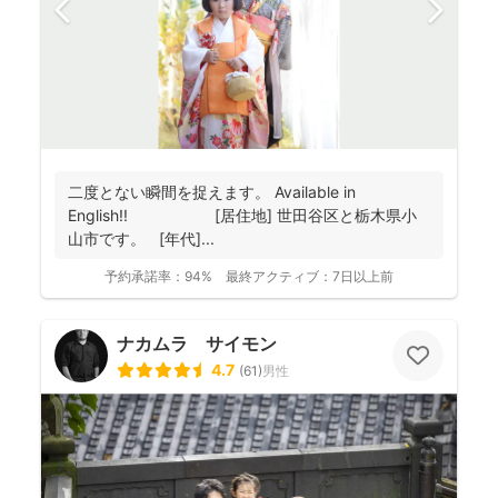
二度とない瞬間を捉えます。 Available in
English!! [居住地] 世田谷区と栃木県小
山市です。 [年代]...
予約承諾率：
94%
最終アクティブ：
7日以上前
ナカムラ サイモン
4.7
(
61
)
男性