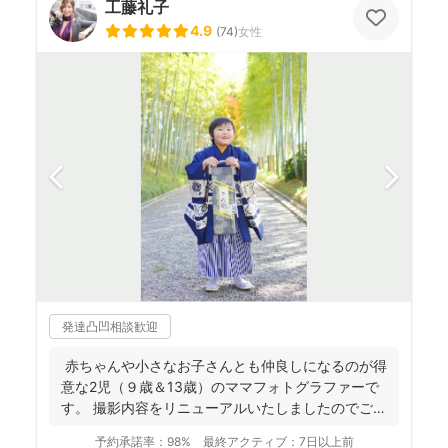
工藤礼子
4.9
(
74
)
女性
発達凸凹相談歓迎
赤ちゃんや小さなお子さんとも仲良しになるのが得
意な2児（９歳＆13歳）のママフォトグラファーで
す。 撮影内容をリニューアルいたしましたのでご案
内させ...
予約承諾率：
98%
最終アクティブ：
7日以上前