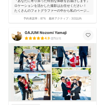
『あなたに寄り添った特別な体験をお届けします』
ロケーションを活かした撮影はお任せください！
たくさんのフォトグラファーの中から私のページに
アクセ...
予約承諾率：
87%
最終アクティブ：
3日以内
GAJUM Nozomi Yamaji
4.9
(
27
)
女性