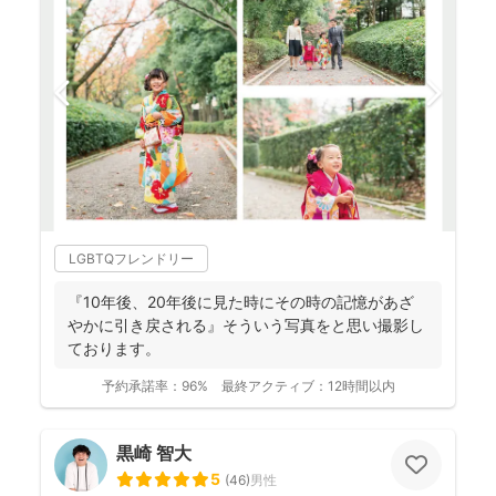
LGBTQフレンドリー
『10年後、20年後に見た時にその時の記憶があざ
やかに引き戻される』そういう写真をと思い撮影し
ております。
予約承諾率：
96%
最終アクティブ：
12時間以内
黒崎 智大
5
(
46
)
男性