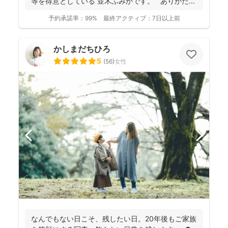
等を得意としている 並木ふみかです。 ありがた...
予約承諾率：
99%
最終アクティブ：
7日以上前
かしまだちひろ
5
(
56
)
女性
なんでもない日こそ、残したい日。20年後もご家族