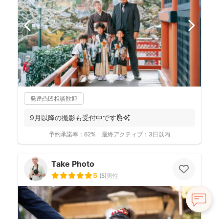
発達凸凹相談歓迎
9月以降の撮影も受付中です✌️✨
予約承諾率：
62%
最終アクティブ：
3日以内
Take Photo
5
(
5
)
男性