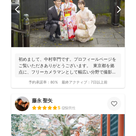
初めまして、中村宰門です。プロフィールページを
ご覧いただきありがとうございます。 東京都を拠
点に、フリーカメラマンとして幅広い分野で撮影を
手がけてい...
予約承諾率：
80%
最終アクティブ：
7日以上前
藤永 聖矢
5
(
25
)
男性