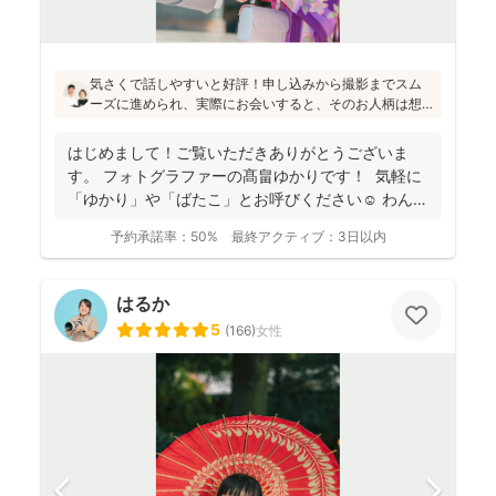
気さくで話しやすいと好評！申し込みから撮影までスム
ーズに進められ、実際にお会いすると、そのお人柄は想
像通り！というお声もたくさんとのこと(^^)ニューボーン
フォトの研修をしっかり受講され、ウェディング業界経
はじめまして！ご覧いただきありがとうございま
験もあり、赤ちゃんから大人まで安心してお写りいただ
す。 フォトグラファーの髙畠ゆかりです！ 気軽に
けます♪
「ゆかり」や「ばたこ」とお呼びください☺︎ わんぱ
く...
予約承諾率：
50%
最終アクティブ：
3日以内
はるか
5
(
166
)
女性