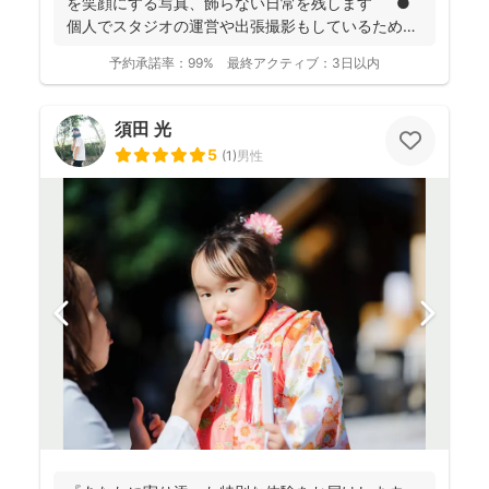
を笑顔にする写真、飾らない日常を残します ●
個人でスタジオの運営や出張撮影もしているため、
全体的に...
予約承諾率：
99%
最終アクティブ：
3日以内
須田 光
5
(
1
)
男性