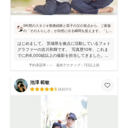
9年間のスタジオ勤務経験と双子の父の視点から、ご家族
の「その人らしさ」が自然に出る瞬間を捉えます。「し
っかりしなくて大丈夫」と緊張をほぐし、後から見返し
ても「楽しかった！」と気持ちがよみがえる写真を残す
はじめまして。 茨城県を拠点に活動しているフォト
ことを、心がけて活動されていらっしゃいます！
グラファーの吉川和輝です。 写真歴10年、これま
でに約6,000組以上の撮影を担当してきました。 ...
予約承諾率：
--
最終アクティブ：
7日以上前
池澤 範敏
5
(
43
)
男性