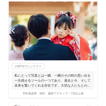
LGBTQフレンドリー
私にとって写真とは一瞬、一瞬のその時の思い出を
一生残せるツールの一つであり、過去と今、そして
未来を繋いでくれる存在です。大切な人たちとの写
真を残して、今あ...
予約承諾率：
98%
最終アクティブ：
7日以上前