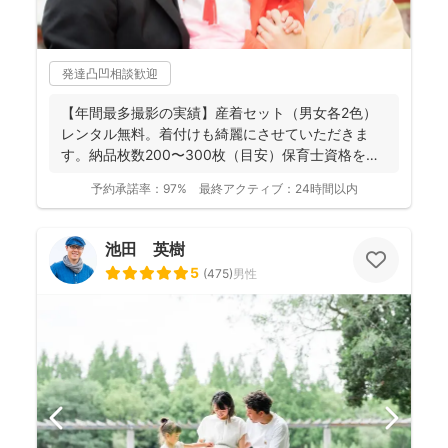
発達凸凹相談歓迎
【年間最多撮影の実績】産着セット（男女各2色）
レンタル無料。着付けも綺麗にさせていただきま
す。納品枚数200〜300枚（目安）保育士資格を持
つ妻の監修の下...
予約承諾率：
97%
最終アクティブ：
24時間以内
池田 英樹
5
(
475
)
男性