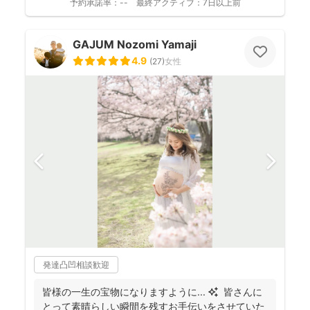
予約承諾率：
--
最終アクティブ：
7日以上前
GAJUM Nozomi Yamaji
4.9
(
27
)
女性
発達凸凹相談歓迎
皆様の一生の宝物になりますように... ✨ 皆さんに
とって素晴らしい瞬間を残すお手伝いをさせていた