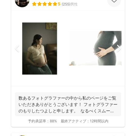
5
(
255
)
男性
数あるフォトグラファーの中から私のページをご覧
いただきありがとうございます！ フォトグラファー
のもりしたつよしと申します。 なるべくスムーズ
に撮影...
予約承諾率：
88%
最終アクティブ：
12時間以内