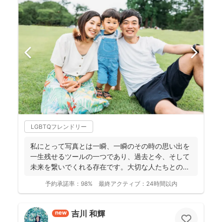
LGBTQフレンドリー
私にとって写真とは一瞬、一瞬のその時の思い出を
一生残せるツールの一つであり、過去と今、そして
未来を繋いでくれる存在です。大切な人たちとの写
真を残して、今あ...
予約承諾率：
98%
最終アクティブ：
24時間以内
吉川 和輝
new