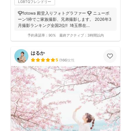
LGBTQフレンドリー
🏆fotowa 殿堂入りフォトグラファー 🏆 ニューボ
ーン1枠でご家族撮影、兄弟撮影します。 2026年3
月撮影ランキング全国2位‼️ 埼玉県在...
予約承諾率：
90%
最終アクティブ：
3時間以内
はるか
5
(
166
)
女性