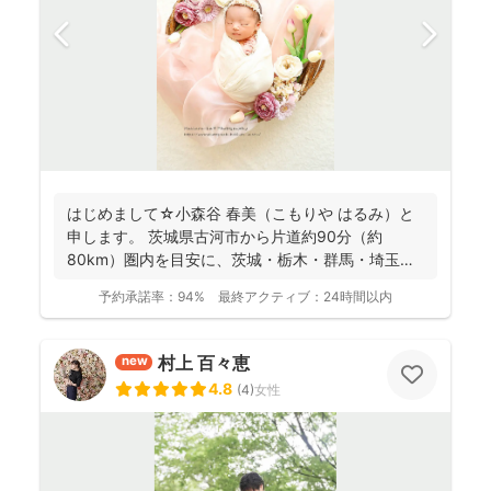
はじめまして☆小森谷 春美（こもりや はるみ）と
申します。 茨城県古河市から片道約90分（約
80km）圏内を目安に、茨城・栃木・群馬・埼玉
（一部）など北...
予約承諾率：
94%
最終アクティブ：
24時間以内
村上 百々恵
new
4.8
(
4
)
女性