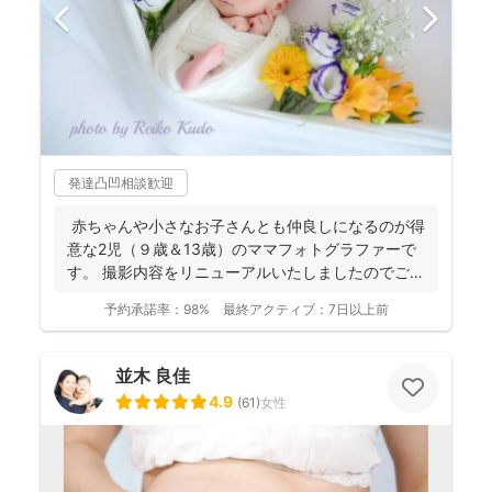
発達凸凹相談歓迎
赤ちゃんや小さなお子さんとも仲良しになるのが得
意な2児（９歳＆13歳）のママフォトグラファーで
す。 撮影内容をリニューアルいたしましたのでご案
内させ...
予約承諾率：
98%
最終アクティブ：
7日以上前
並木 良佳
4.9
(
61
)
女性