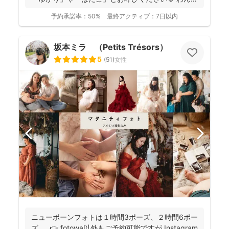
く...
予約承諾率：
50%
最終アクティブ：
7日以内
坂本ミラ （Petits Trésors）
5
(
51
)
女性
ニューボーンフォトは１時間3ポーズ、２時間6ポー
ズ。 👉 fotowa以外もご予約可能ですが Instagram