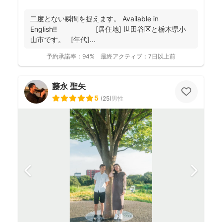
二度とない瞬間を捉えます。 Available in
English!! [居住地] 世田谷区と栃木県小
山市です。 [年代]...
予約承諾率：
94%
最終アクティブ：
7日以上前
藤永 聖矢
5
(
25
)
男性