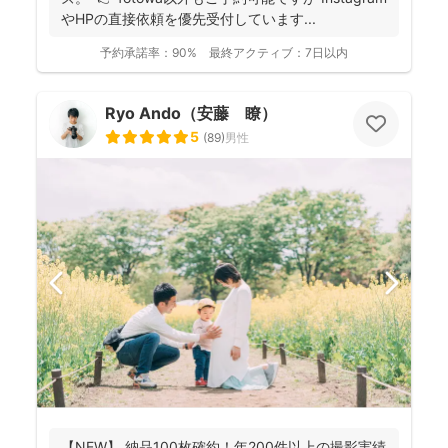
やHPの直接依頼を優先受付しています...
予約承諾率：
90%
最終アクティブ：
7日以内
Ryo Ando（安藤 瞭）
5
(
89
)
男性
【NEW】 納品100枚確約！年200件以上の撮影実績