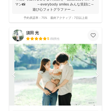
マン📸 ～everybody smiles みんな笑顔に～
遊び心フォトグラファー ...
予約承諾率：
75%
最終アクティブ：
7日以上前
須田 光
5
(
1
)
男性