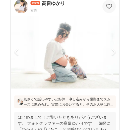
髙畠ゆかり
new
女性
気さくで話しやすいと好評！申し込みから撮影までスム
ーズに進められ、実際にお会いすると、そのお人柄は想
像通り！というお声もたくさんとのこと(^^)ニューボーン
フォトの研修をしっかり受講され、ウェディング業界経
はじめまして！ご覧いただきありがとうございま
験もあり、赤ちゃんから大人まで安心してお写りいただ
す。 フォトグラファーの髙畠ゆかりです！ 気軽に
けます♪
「ゆかり」や「ばたこ」とお呼びください☺︎ わんぱ