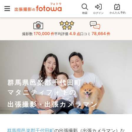
かんたん予約
検索
ログイン
170,000
4.9
78,664
撮影数
件
平均評価
点
口コミ
件
群馬県邑楽郡千代田町
マタニティフォトの
出張撮影・出張カメラマン
群馬県邑楽郡千代田町
の出張撮影（出張カメラマン）な