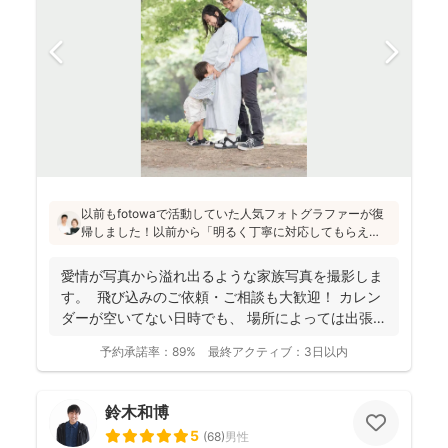
以前もfotowaで活動していた人気フォトグラファーが復
帰しました！以前から「明るく丁寧に対応してもらえ
た」「納品が早い」「赤ちゃんへの対応が優しく安心」
と好評です♪特にニューボーンフォトは様々な研修を受講
愛情が写真から溢れ出るような家族写真を撮影しま
し、クオリティ高いお写真をお届けされています(^^)
す。 飛び込みのご依頼・ご相談も大歓迎！ カレン
ダーが空いてない日時でも、 場所によっては出張で
き...
予約承諾率：
89%
最終アクティブ：
3日以内
鈴木和博
5
(
68
)
男性