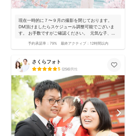
現在一時的に７〜９月の撮影を閉じております。
DM頂けましたらスケジュール調整可能でございま
す。 お手数ですがご確認ください。 元気な子、人
見知...
予約承諾率：
79%
最終アクティブ：
12時間以内
さくらフォト
5
(
256
)
男性