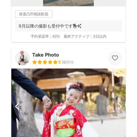
発達凸凹相談歓迎
9月以降の撮影も受付中です✌️✨
予約承諾率：
62%
最終アクティブ：
3日以内
Take Photo
5
(
5
)
男性