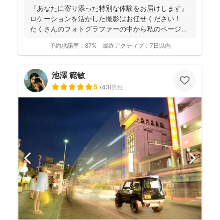
『あなたに寄り添った特別な体験をお届けします』
ロケーションを活かした撮影はお任せください！
たくさんのフォトグラファーの中から私のページに
アクセ...
予約承諾率：
87%
最終アクティブ：
7日以内
池澤 範敏
5
(
43
)
男性