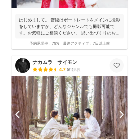
はじめまして。 普段はポートレートをメインに撮影
をしていますが、どんなジャンルでも撮影可能で
す。お気軽にご相談ください。 思い出づくりのお手
伝いをさせ...
予約承諾率：
79%
最終アクティブ：
7日以上前
ナカムラ サイモン
4.7
(
61
)
男性