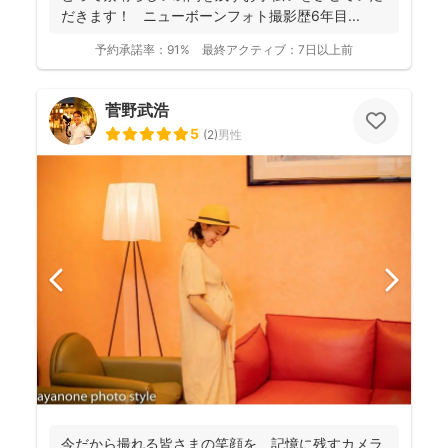
だきます！ ニューボーンフォト撮影歴6年目...
予約承諾率：
91%
最終アクティブ：
7日以上前
菅野武浩
5
(
2
)
男性
今だから撮れる皆さまの笑顔を 記憶に残すカメラ