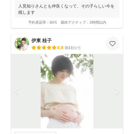
人見知りさんとも仲良くなって、その子らしい今を
残します
予約承諾率：
84%
最終アクティブ：
3時間以内
伊東 桂子
4.9
(
833
)
女性