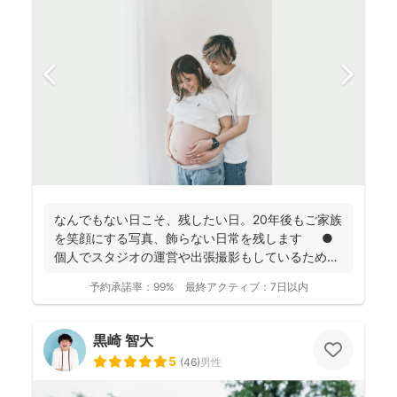
なんでもない日こそ、残したい日。20年後もご家族
を笑顔にする写真、飾らない日常を残します ●
個人でスタジオの運営や出張撮影もしているため、
全体的に...
予約承諾率：
99%
最終アクティブ：
7日以内
黒崎 智大
5
(
46
)
男性