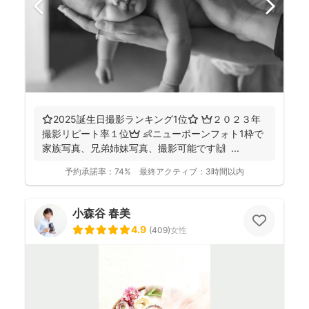
⭐️2025誕生日撮影ランキング1位⭐️ 👑２０２３年
撮影リピート率１位👑 👶ニューボーンフォト1枠で
家族写真、兄弟姉妹写真、撮影可能です🙌 ...
予約承諾率：
74%
最終アクティブ：
3時間以内
小森谷 春美
4.9
(
409
)
女性