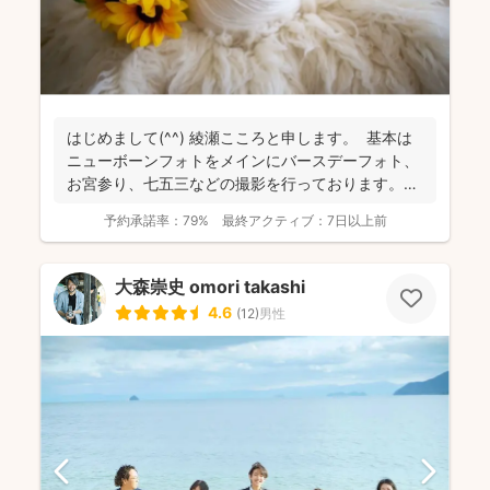
はじめまして(^^) 綾瀬こころと申します。 基本は
ニューボーンフォトをメインにバースデーフォト、
お宮参り、七五三などの撮影を行っております。
日...
予約承諾率：
79%
最終アクティブ：
7日以上前
大森崇史 omori takashi
4.6
(
12
)
男性