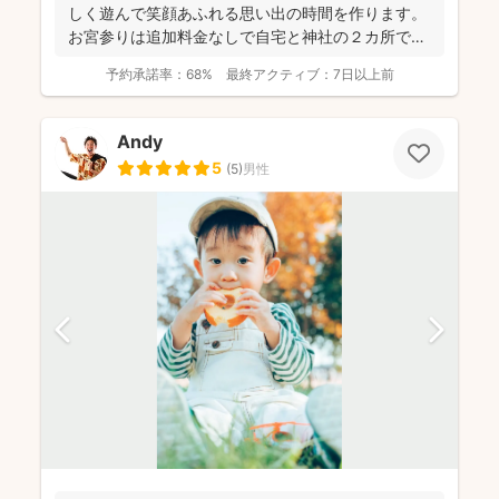
しく遊んで笑顔あふれる思い出の時間を作ります。
お宮参りは追加料金なしで自宅と神社の２カ所で撮
影で...
予約承諾率：
68%
最終アクティブ：
7日以上前
Andy
5
(
5
)
男性