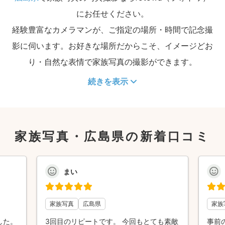
にお任せください。
経験豊富なカメラマンが、ご指定の場所・時間で記念撮
影に伺います。お好きな場所だからこそ、イメージどお
り・自然な表情で家族写真の撮影ができます。
続きを表示
家族写真・広島県の新着口コミ
まい
家族写真
広島県
家族
した。
3回目のリピートです。 今回もとても素敵
事前