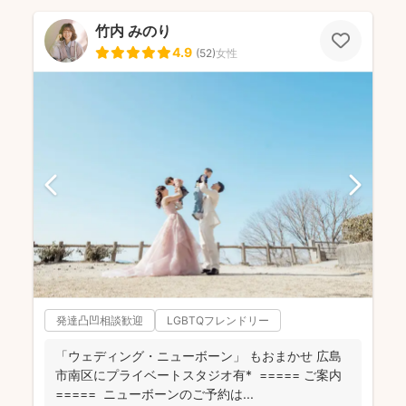
竹内 みのり
4.9
(
52
)
女性
発達凸凹相談歓迎
LGBTQフレンドリー
「ウェディング・ニューボーン」 もおまかせ 広島
市南区にプライベートスタジオ有* ===== ご案内
===== ニューボーンのご予約は...