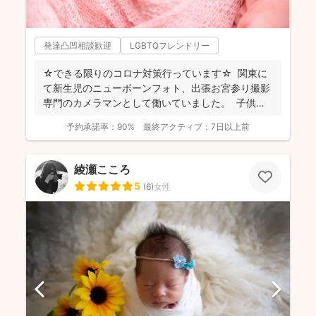
発達凸凹相談歓迎
LGBTQフレンドリー
☆できる限りのコロナ対策行っています☆ 関東に
て新生児のニューボーンフォト、出張お宮参り撮影
専門のカメラマンとして働いていました。 子供写
真館...
予約承諾率：
90%
最終アクティブ：
7日以上前
綾瀬こころ
5
(
6
)
女性