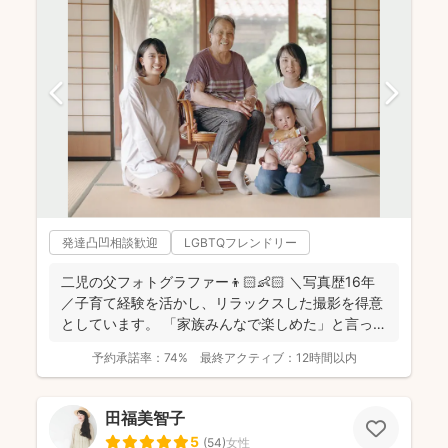
発達凸凹相談歓迎
LGBTQフレンドリー
二児の父フォトグラファー👦🏻👶🏻 ＼写真歴16年
／子育て経験を活かし、リラックスした撮影を得意
としています。 「家族みんなで楽しめた」と言って
いただけ...
予約承諾率：
74%
最終アクティブ：
12時間以内
田福美智子
5
(
54
)
女性