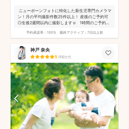
ニューボーンフォトに特化した新生児専門カメラマ
ン！月の平均撮影件数25件以上！ 産後のご予約可
◎生後2週間以内に撮影します☺ 1時間のご予約
で...
予約承諾率：
100%
最終アクティブ：
7日以上前
神戸 奈央
5
(
15
)
女性