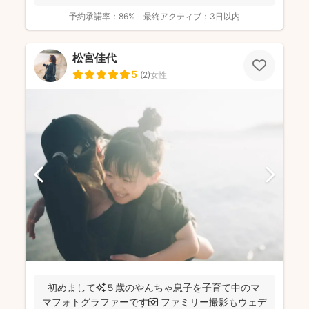
予約承諾率：
86%
最終アクティブ：
3日以内
松宮佳代
5
(
2
)
女性
初めまして✨５歳のやんちゃ息子を子育て中のマ
マフォトグラファーです📷 ファミリー撮影もウェデ