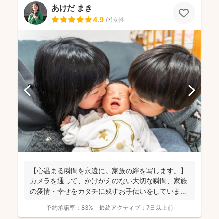
あけだ まき
4.9
(
7
)
女性
【心温まる瞬間を永遠に。家族の絆を写します。】
カメラを通して、かけがえのない大切な瞬間、家族
の愛情・幸せをカタチに残すお手伝いをしていま
す。 昔から...
予約承諾率：
83%
最終アクティブ：
7日以上前