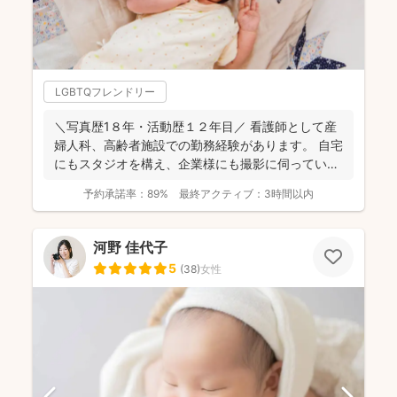
LGBTQフレンドリー
＼写真歴1８年・活動歴１２年目／ 看護師として産
婦人科、高齢者施設での勤務経験があります。 自宅
にもスタジオを構え、企業様にも撮影に伺っていま
す。 ...
予約承諾率：
89%
最終アクティブ：
3時間以内
河野 佳代子
5
(
38
)
女性