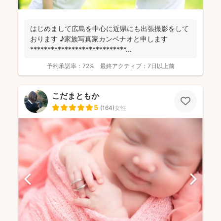
はじめまして広島を中心に近県にも出張撮影をして
おります ♪家族写真家カンベナオと申します
****************************...
予約承諾率：
72%
最終アクティブ：
7日以上前
こだまともか
5
(
164
)
女性