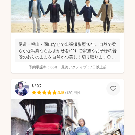
尾道・福山・岡山などで出張撮影歴10年。自然で柔
らかな写真ならおまかせを(^^) ご家族やお子様の普
段のありのままを自然かつ美しく切り取ります○ ...
予約承諾率：
65%
最終アクティブ：
7日以上前
いの
4.9
(
129
)
男性