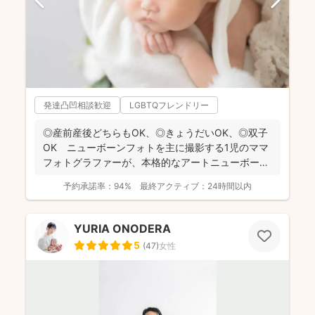
発達凸凹相談歓迎
LGBTQフレンドリー
◎産前産後どちらもOK、◎きょうだいOK、◎双子
OK ニューボーンフォトを主に撮影する1児のママ
フォトグラファーが、本格的なアートニューボーン
フォトを1枠...
予約承諾率：
94%
最終アクティブ：
24時間以内
YURIA ONODERA
5
(
47
)
女性