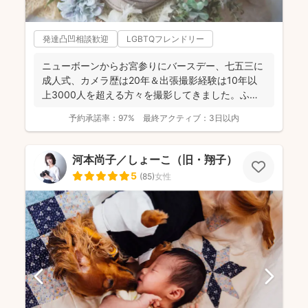
発達凸凹相談歓迎
LGBTQフレンドリー
ニューボーンからお宮参りにバースデー、七五三に
成人式、カメラ歴は20年＆出張撮影経験は10年以
上3000人を超える方々を撮影してきました。ふん
わり柔らかで...
予約承諾率：
97%
最終アクティブ：
3日以内
河本尚子／しょーこ（旧・翔子）
5
(
85
)
女性