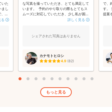
ていた
な写真を撮っていただき、とても満足して
で、
いまし
います。 予約のやり取りの際もとてもス
す。
で、い
ムーズに対応していただき、少し私が困っ
提案
で、全
た時にも丁寧に対応していただきました。
クス
見る
詳しく見る
着き
写真撮影当日も困ったことなどはなく、
がり
でした
時間いっぱい楽しく撮影していただきまし
変感
ださ
た。 我が家は、男の子3人でやんちゃで
した(^
シェアされた写真はありません
ない写
言うことを聞かないのですが、そんな中で
る、柔
も、上手に気持ちを乗せていただき、たく
きで
さん写真を撮ってもらいありがたかったで
カナモトヒロシ
しま
す。 また、お願いしたいと思います😊
4.9
(
82
)
もっと見る