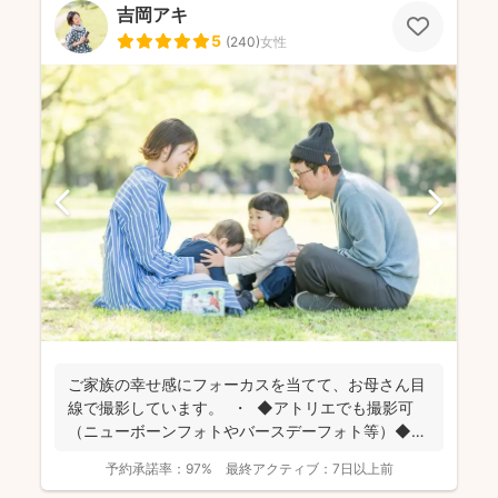
吉岡アキ
5
(
240
)
女性
ご家族の幸せ感にフォーカスを当てて、お母さん目
線で撮影しています。 ・ ◆アトリエでも撮影可
（ニューボーンフォトやバースデーフォト等）◆
名...
予約承諾率：
97%
最終アクティブ：
7日以上前