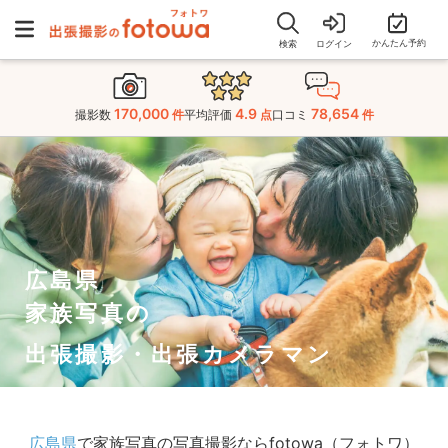
かんたん予約
検索
ログイン
170,000
4.9
78,654
撮影数
件
平均評価
点
口コミ
件
広島県
家族写真の
出張撮影・出張カメラマン
広島県
で家族写真の写真撮影ならfotowa（フォトワ）