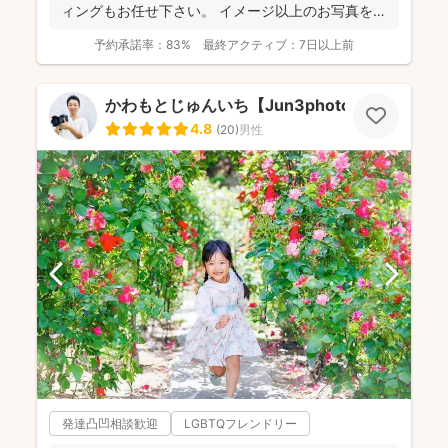
ィングもお任せ下さい。 イメージ以上のお写真をお
届...
予約承諾率：
83%
最終アクティブ：
7日以上前
かわもとじゅんいち【Jun3photo】
4.8
(
20
)
男性
発達凸凹相談歓迎
LGBTQフレンドリー