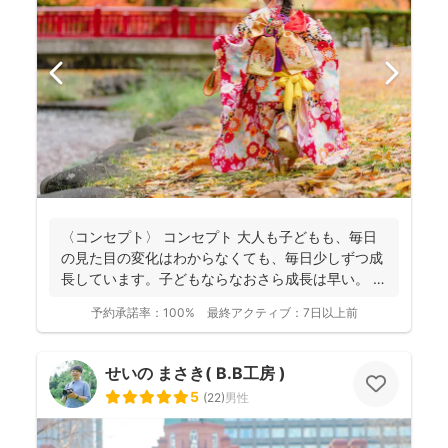
〈コンセプト〉 コンセプト 大人も子どもも、毎日
の見た目の変化はわからなくても、毎日少しずつ成
長しています。子どもならなおさら成長は早い。
大人...
予約承諾率：
100%
最終アクティブ：
7日以上前
せいの まさき( B.B工房 )
5
(
22
)
男性