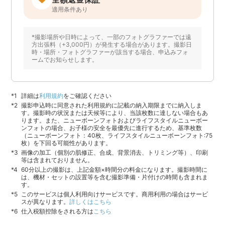
適用条件あり
*撮影場所や日時によって、一部のフォトグラファーでは遠
方出張料（+3,000円）が発生する場合があります。撮影日
時・場所・フォトグラファーが該当する場合、申込みフォ
ームでお知らせします。
詳細は
利用規約
をご確認ください
撮影申込時に同意された利用規約に記載の納入期限までに納入しま
す。撮影時の状況または天候等により、当該枚数に達しない場合もあ
ります。また、ニューボーンフォトおよびライフスタイルニューボー
ンフォトの場合、お子様の安全を最優先に進行するため、基準枚数
（ニューボーンフォト：40枚、ライフスタイルニューボーンフォト:75
枚）を下回る可能性があります。
画像の加工（個別の肌修正、合成、背景消去、トリミング等）、印刷
等は含まれておりません。
60分以上の撮影は、上記金額×時間分の料金になります。撮影時間に
は、機材・セットの設置等を含む撮影準備・片付けの時間も含まれま
す。
このサービスは個人利用向けサービスです。商用利用の場合はサービ
スが異なります。
詳しくはこちら
仕入税額控除をされる方は
こちら