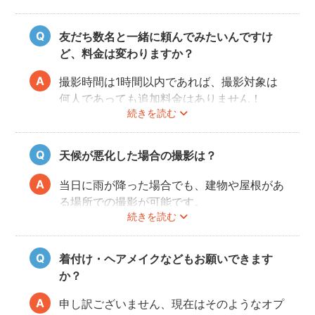
相談しておくと当日スムースに撮影できるの
でおすすめです。
友だち数名と一緒に頼んでみたいんですけ
ど、料金は変わりますか？
撮影時間は1時間以内であれば、撮影対象は
何人であっても追加料金はありません！
続きを読む
ぜひお友だち同士で素敵な思い出を残してく
ださい。
天候が悪化した場合の撮影は？
当日に雨が降った場合でも、建物や屋根があ
る場所での撮影が可能です。
続きを読む
また、撮影の実施が難しいと判断される天候
不良の場合は、事前にフォトグラファーと決
行もしくは日時変更を相談してください。
着付け・ヘアメイクなどもお願いできます
日時変更方法は
こちら
をご参照ください。
か？
申し訳ございません、現在はそのようなオプ