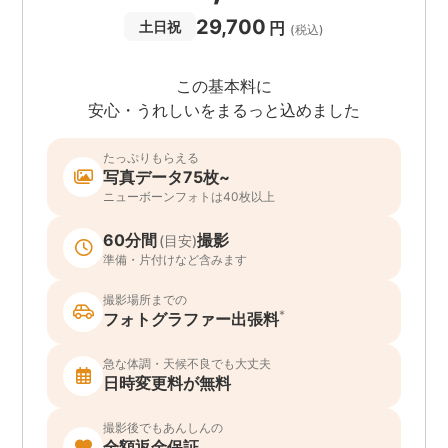
29,700
円
土日祝
(税込)
この基本料に
安心・うれしいをまるっと込めました
たっぷりもらえる
写真データ75枚~
ニューボーンフォトは40枚以上
60分間
撮影
(目安)
準備・片付けなど含みます
撮影場所までの
*
フォトグラファー出張料
急な体調・天候不良でも大丈夫
日時変更料が無料
撮影後でもあんしんの
全額返金保証