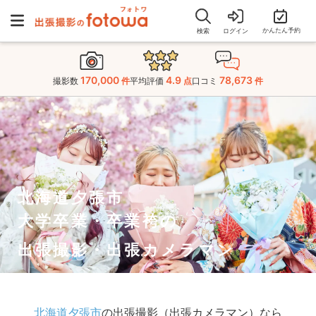
かんたん予約
検索
ログイン
170,000
4.9
78,673
撮影数
件
平均評価
点
口コミ
件
北海道夕張市
大学卒業・卒業袴の
出張撮影・出張カメラマン
北海道夕張市
の出張撮影（出張カメラマン）なら