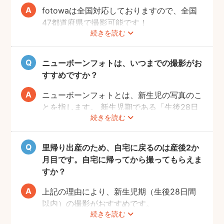
・運営事務局による撮影スキルチェック
fotowaは全国対応しておりますので、全国
を必須化しています。
47都道府県で撮影可能です！
「赤ちゃんの扱いに慣れていて安心だった」
続きを読む
また撮影料金にカメラマンの交通費も含まれ
「カメラマンさんの寝かしつけが上手で、参
ているので、首都圏以外の撮影であっても、
考になった」といった声もたくさんいただい
カメラマンの撮影可能エリア内であれば追加
ニューボーンフォトは、いつまでの撮影がお
ています。
料金はかかりません。
すすめですか？
また、子育て経験のあるパパ・ママのフォト
撮影を希望するご住所を入力いただくと、対
グラファーも多く、同じ目線で寄り添ってく
応可能なカメラマンがいるか確認することが
ニューボーンフォトとは、新生児の写真のこ
れるのも安心のポイント。
できます。
とを指します。 新生児期である「生後28日
撮影はフォトグラファーがご自宅へ伺うスタ
続きを読む
間」のうち、なるべく早めの撮影をおすすめ
イルなので、赤ちゃんだけでなく、産後のマ
します。 ニューボーンフォトはおくるみに
マへの負担も少なくて済みます。
包まれた状態や、赤ちゃんが眠っている間に
里帰り出産のため、自宅に戻るのは産後2か
撮影することが多いため、眠っている時間の
月目です。自宅に帰ってから撮ってもらえま
長い新生児期の撮影が適しています。
すか？
新生児期を過ぎると、手足の動きが活発にな
上記の理由により、新生児期（生後28日間
ったり、起きている時間が長くなったりする
以内）の撮影がおすすめです。
ため、ねんねやおくるみのショットは難しく
続きを読む
ご実家での撮影も多くございますので、ぜひ
なります。