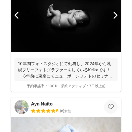
10年間フォトスタジオにて勤務し、2024年から札
幌フリーフォトグラファーをしているKeikaです！
・ 8年前に東京にてニューボーンフォトのセミナ
ー...
予約承諾率：
100%
最終アクティブ：
7日以上前
Aya Naito
5
(
8
)
女性