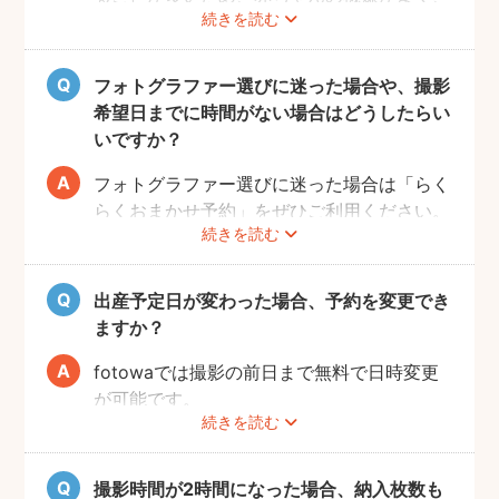
較検討したい方は、「こだわり指名予約」で
続きを読む
ねんねできる＆自然光で撮影できる午前中が
お気に入りのフォトグラファーを見つけるの
おすすめです。
もおすすめです。きっと産後の楽しみのひと
もちろん午後でも綺麗に撮影可能は可能です
フォトグラファー選びに迷った場合や、撮影
つになるはずです。
のでご安心ください。
希望日までに時間がない場合はどうしたらい
いですか？
フォトグラファー選びに迷った場合は「らく
らくおまかせ予約」をぜひご利用ください。
続きを読む
希望日と撮影場所に合わせたカメラマンを運
営が手配いたします。
撮影内容はどのカメラマンでも統一なので安
出産予定日が変わった場合、予約を変更でき
心です。
ますか？
「らくらくおまかせ予約」は4日後以降より
fotowaでは撮影の前日まで無料で日時変更
予約が可能なので、直前の予約をご希望の場
が可能です。
合は、フォトグラファーからの提案を募れる
続きを読む
ご予約の変更方法は
こちら
をご確認くださ
フォトグラファー募集機能
をぜひご活用くだ
い。 赤ちゃんが誕生するタイミングは赤ち
さい。
ゃんにしかわかりません。出産に合わせて予
撮影時間が2時間になった場合、納入枚数も