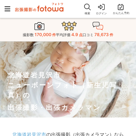
かんたん予約
検索
ログイン
170,000
4.9
78,673
撮影数
件
平均評価
点
口コミ
件
北海道岩見沢市
ニューボーンフォト（新生児写
真）の
出張撮影・出張カメラマン
北海道岩見沢市
の出張撮影（出張カメラマン）なら