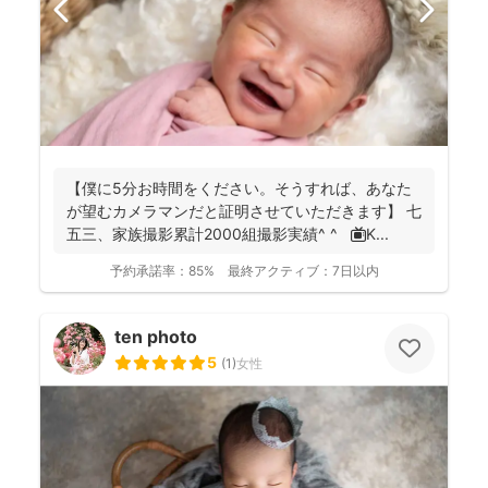
【僕に5分お時間をください。そうすれば、あなた
が望むカメラマンだと証明させていただきます】 七
五三、家族撮影累計2000組撮影実績^ ^ 📺K...
予約承諾率：
85%
最終アクティブ：
7日以内
ten photo
5
(
1
)
女性