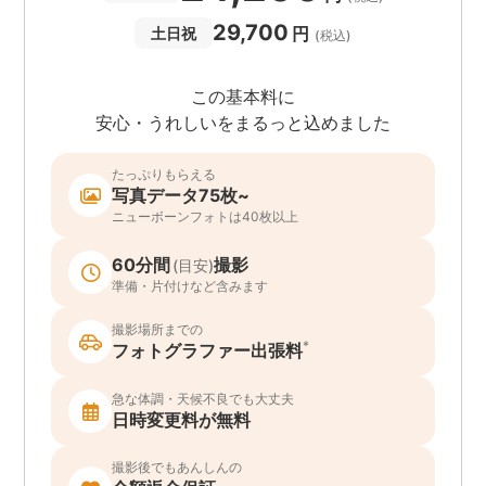
29,700
円
土日祝
(税込)
この基本料に
安心・うれしいをまるっと込めました
たっぷりもらえる
写真データ75枚~
ニューボーンフォトは40枚以上
60分間
撮影
(目安)
準備・片付けなど含みます
撮影場所までの
*
フォトグラファー出張料
急な体調・天候不良でも大丈夫
日時変更料が無料
撮影後でもあんしんの