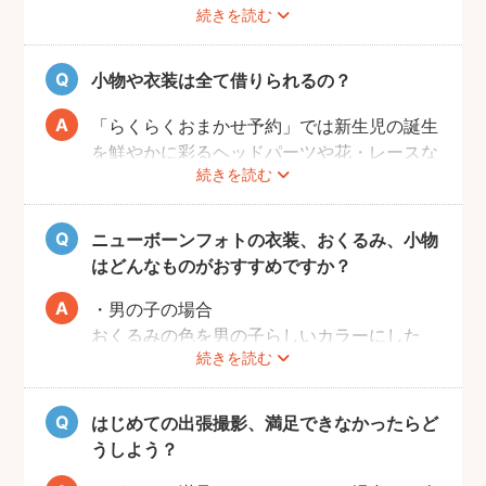
やきょうだいとの撮影には対応しておりませ
続きを読む
撮影イメージは
こちら
からご覧いただけま
んのであらかじめご了承ください。
す。
ただし新生児ときょうだいのみの撮影は含ま
小物や衣装は全て借りられるの？
れていないのでご了承ください。
「らくらくおまかせ予約」では新生児の誕生
「こだわり指名予約」ではフォトグラファー
を鮮やかに彩るヘッドパーツや花・レースな
によって1時間での撮影内容が異なります。
続きを読む
どの人気の小物を全て用意しております。
時間内に撮影出来るポーズ数には限りがあり
撮影当日にフォトグラファーが持参いたしま
ますので、事前に撮りたい組み合わせを考え
すのでご準備は不要です。
て、フォトグラファーにご相談しておいてい
ニューボーンフォトの衣装、おくるみ、小物
なお、結婚指輪・婚約指輪や命名書と撮影し
ただくことをおすすめいたします。
はどんなものがおすすめですか？
たい場合はあらかじめご用意いただきますよ
うお願いいたします。
・男の子の場合
おくるみの色を男の子らしいカラーにした
「こだわり指名予約」ではフォトグラファー
続きを読む
り、
ごとに用意可能な小物などが異なります。ポ
スポーツ関連の小物や蝶ネクタイやハット等
ートフォリオをご覧いただきながら、どのよ
の、かっこいい小物がおすすめ。
はじめての出張撮影、満足できなかったらど
うな撮影が可能かをご相談ください。
うしよう？
ご自身で準備をしている場合も、使いたい衣
・女の子の場合
装・小物の種類については、事前にフォトグ
おくるみの色を女の子らしいカラーにした