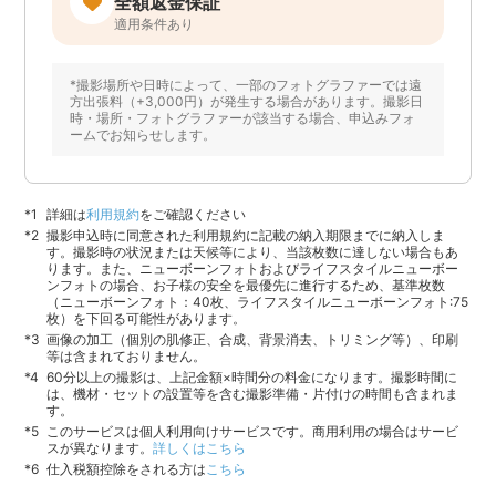
全額返金保証
適用条件あり
*撮影場所や日時によって、一部のフォトグラファーでは遠
方出張料（+3,000円）が発生する場合があります。撮影日
時・場所・フォトグラファーが該当する場合、申込みフォ
ームでお知らせします。
詳細は
利用規約
をご確認ください
撮影申込時に同意された利用規約に記載の納入期限までに納入しま
す。撮影時の状況または天候等により、当該枚数に達しない場合もあ
ります。また、ニューボーンフォトおよびライフスタイルニューボー
ンフォトの場合、お子様の安全を最優先に進行するため、基準枚数
（ニューボーンフォト：40枚、ライフスタイルニューボーンフォト:75
枚）を下回る可能性があります。
画像の加工（個別の肌修正、合成、背景消去、トリミング等）、印刷
等は含まれておりません。
60分以上の撮影は、上記金額×時間分の料金になります。撮影時間に
は、機材・セットの設置等を含む撮影準備・片付けの時間も含まれま
す。
このサービスは個人利用向けサービスです。商用利用の場合はサービ
スが異なります。
詳しくはこちら
仕入税額控除をされる方は
こちら