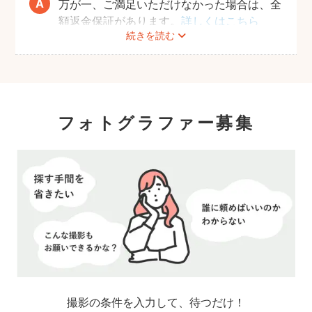
万が一、ご満足いただけなかった場合は、全
ラファーへ伝えておくとスムーズです。
り、
額返金保証があります。
詳しくはこちら
レースのヘアバンドやボンネット、コサージ
続きを読む
ュ等の可愛らしい小物がおすすめ。
赤ちゃん用品店や、子供用品店などでも、写
真撮影に使える新生児用の衣装が販売されて
いるそうです。
フォトグラファー募集
赤ちゃんの素肌は大変繊細ですので、肌を傷
つけないような素材をお選びください。
「らくらくおまかせ予約」ではおくるみ・小
物は全て用意しております。
撮影当日にフォトグラファーが持参するので
ご安心ください。
なお、セレモニードレスなど衣装を用いた撮
影は対応できませんのでご了承ください。
撮影したい衣装がある場合は「こだわり指名
予約」でフォトグラファーへご相談くださ
い。
撮影の条件を入力して、待つだけ！