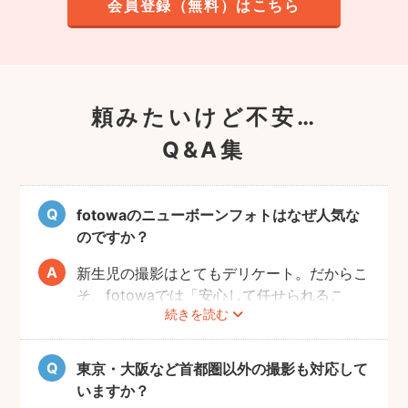
会員登録（無料）はこちら
頼みたいけど不安…
Q&A集
fotowaのニューボーンフォトはなぜ人気な
のですか？
新生児の撮影はとてもデリケート。だからこ
そ、fotowaでは「安心して任せられるこ
続きを読む
と」を何より大切にしています。
登録フォトグラファーには、
東京・大阪など首都圏以外の撮影も対応して
・小児科医による「新生児に関する基礎知識
いますか？
講義」の受講と、理解度テストの合格