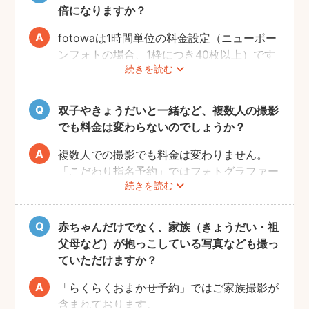
約日を変えられますので、ご安心ください。
倍になりますか？
また、フォトグラファーとは、サイト内のメ
fotowaは1時間単位の料金設定（ニューボー
ッセージ機能で事前打ち合わせが可能です。
ンフォトの場合、1枠につき40枚以上）です
出産予定日や、ご自宅に戻られる際のタイミ
続きを読む
が、お子様の安全を最優先に進行するため、
ングなどわかる範囲の情報を共有しておくと
「80枚以上（=40枚×2時間分）」を下回る
日時変更がスムーズです。
ことがあります。
双子やきょうだいと一緒など、複数人の撮影
2時間以上の撮影をご検討の場合、必ずダイ
でも料金は変わらないのでしょうか？
レクトメッセージで納入枚数の想定をフォト
グラファーにご確認ください。
複数人での撮影でも料金は変わりません。
「こだわり指名予約」ではフォトグラファー
続きを読む
によって1時間での撮影内容が異なります。
赤ちゃん1人の撮影（寝かしつけ・おくるみ
を巻く・飾り付けなど）で1時間ほどかかる
赤ちゃんだけでなく、家族（きょうだい・祖
ケースが多いので、余裕をもって撮影をご希
父母など）が抱っこしている写真なども撮っ
望の場合、2時間以上の撮影をご検討くださ
ていただけますか？
い。
「らくらくおまかせ予約」ではご家族撮影が
※なお、「らくらくおまかせ予約」では双子
含まれております。