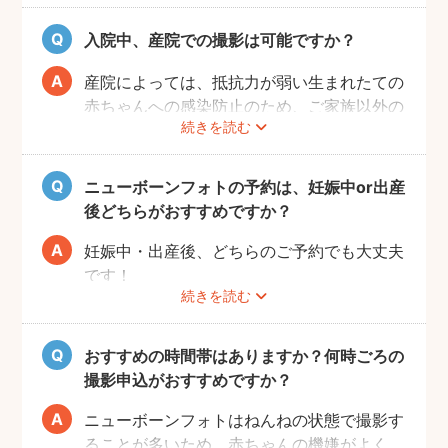
ご検討ください。
赤ちゃんの成長ペースや、出生体重は赤ちゃ
ご自宅帰宅後の撮影をご希望で、どうしても
入院中、産院での撮影は可能ですか？
んによってそれぞれですので、新生児期を過
新生児期を過ぎてしまう場合は、おくるみを
ぎてからの撮影をご希望の場合も一度ご相談
巻かずに撮影するライフスタイルニューボー
産院によっては、抵抗力が弱い生まれたての
ください。
ンフォトもおすすめです。詳しくは
こちら
。
赤ちゃんへの感染防止のため、ご家族以外の
安全面を第一に、赤ちゃんにとって無理の無
続きを読む
面会を制限している場合があります。
いポーズなどご提案させていただきます。
まずは、第三者による撮影を許可しているか
産院にご確認ください。
ニューボーンフォトの予約は、妊娠中or出産
後どちらがおすすめですか？
妊娠中・出産後、どちらのご予約でも大丈夫
です！
続きを読む
産後は赤ちゃんのお世話やご自身の体調管理
で、フォトグラファーを比較検討する時間が
十分に取れない場合があります。
おすすめの時間帯はありますか？何時ごろの
そのような方には、簡単に予約できる「らく
撮影申込がおすすめですか？
らくおまかせ予約」をおすすめします。
ニューボーンフォトはねんねの状態で撮影す
妊娠中で時間をかけてフォトグラファーを比
ることが多いため、赤ちゃんの機嫌がよく、