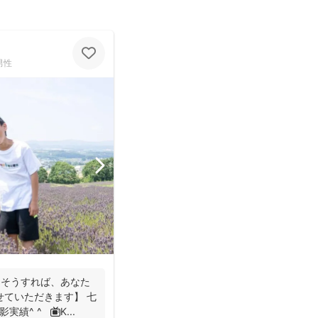
男性
。そうすれば、あなた
せていただきます】 七
績^ ^ 📺K...