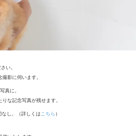
ださい。
念撮影に伺います。
写真に。
たりな記念写真が残せます。
切なし。（詳しくは
こちら
）