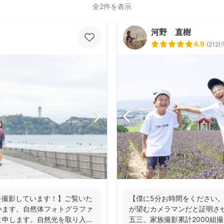
全2件を表示
河野 直樹
4.9
(
212
)
を撮影しています！】ご覧いた
【僕に5分お時間をください
います。自然体フォトグラファ
が望むカメラマンだと証明さ
と申します。自然光を取り入れ
五三、家族撮影累計2000組撮影実