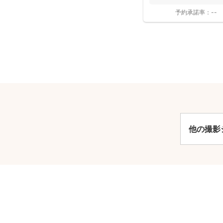
たナチュラルな...
予約承諾率：
--
他の撮影
安