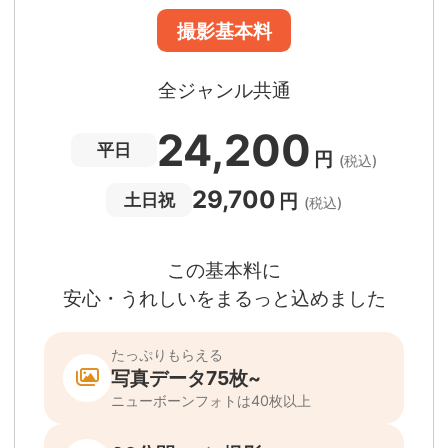
60分間
撮影
(目安)
準備・片付けなど含みます
撮影場所までの
*
フォトグラファー出張料
急な体調・天候不良でも大丈夫
日時変更料が無料
撮影後でもあんしんの
全額返金保証
適用条件あり
撮影場所や日時によって、一部のフォトグラファ
は遠方出張料（+3,000円）が発生する場合が
ります。撮影日時・場所・フォトグラファーが
当する場合、申込みフォームでお知らせしま
。