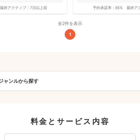
最終アクティブ：
7日以上前
予約承諾率：
85%
最終ア
全2件を表示
撮影基本料
1
全ジャンル共通
24,200
平日
円
(税込)
29,700
円
土日祝
(税込)
ジャンルから探す
この基本料に
心・うれしいをまるっと込めました
たっぷりもらえる
料金とサービス内容
写真データ75枚~
ニューボーンフォトは40枚以上