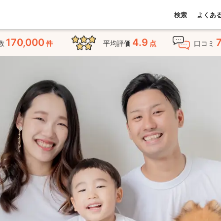
検索
よくあ
170,000
4.9
数
件
平均評価
点
口コミ