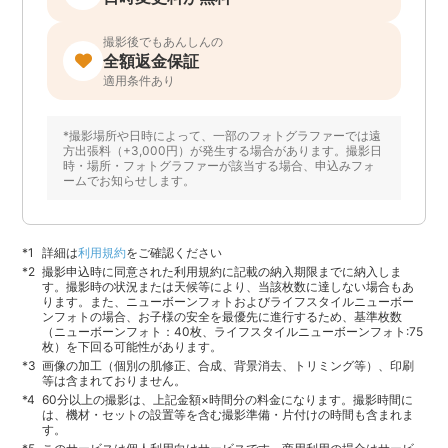
撮影後でもあんしんの
全額返金保証
適用条件あり
*撮影場所や日時によって、一部のフォトグラファーでは遠
方出張料（+3,000円）が発生する場合があります。撮影日
時・場所・フォトグラファーが該当する場合、申込みフォ
ームでお知らせします。
詳細は
利用規約
をご確認ください
撮影申込時に同意された利用規約に記載の納入期限までに納入しま
す。撮影時の状況または天候等により、当該枚数に達しない場合もあ
ります。また、ニューボーンフォトおよびライフスタイルニューボー
ンフォトの場合、お子様の安全を最優先に進行するため、基準枚数
（ニューボーンフォト：40枚、ライフスタイルニューボーンフォト:75
枚）を下回る可能性があります。
画像の加工（個別の肌修正、合成、背景消去、トリミング等）、印刷
等は含まれておりません。
60分以上の撮影は、上記金額×時間分の料金になります。撮影時間に
は、機材・セットの設置等を含む撮影準備・片付けの時間も含まれま
す。