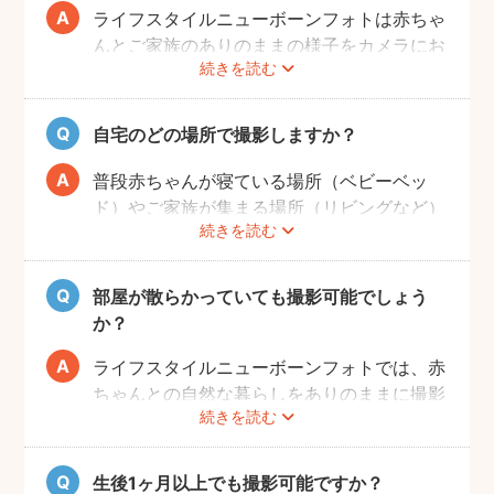
しい場合、フォトグラファーへ予約時間をご
ライフスタイルニューボーンフォトは赤ちゃ
相談ください。
んとご家族のありのままの様子をカメラにお
続きを読む
さめます。そのため、寝ていたり、泣いてい
てもそのまま撮影をしていきます。生まれた
ての赤ちゃんの寝顔、元気いっぱいの泣き顔
自宅のどの場所で撮影しますか？
など、ぜひご家族の記念として残すことをお
すすめします！
普段赤ちゃんが寝ている場所（ベビーベッ
ド）やご家族が集まる場所（リビングなど）
続きを読む
を中心に撮影します。撮影可能な場所や、撮
影NGの場所については事前にフォトグラフ
ァーと打ち合わせをお願いします。
部屋が散らかっていても撮影可能でしょう
か？
ライフスタイルニューボーンフォトでは、赤
ちゃんとの自然な暮らしをありのままに撮影
続きを読む
します。ご自身が気にならなければ、掃除や
片付けは必ずしも必要ではありません。も
し、お部屋の様子が気になる場合は、事前に
生後1ヶ月以上でも撮影可能ですか？