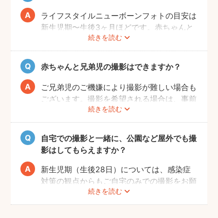
お部屋を整えていただきますようお願いしま
す。フォトグラファーが片付けなどをお手伝
ライフスタイルニューボーンフォトの目安は
いすること、撮影当日に片付けのお時間をと
新生児期〜生後3ヶ月ほどです。赤ちゃんと
ることはできかねることご承知ください。
続きを読む
の生活リズムが整い、お気持ちにも余裕がで
てきたタイミングでぜひお気軽にフォトグラ
ファーへご相談ください！
赤ちゃんと兄弟児の撮影はできますか？
ご兄弟児のご機嫌により撮影が難しい場合も
ございます。撮影を希望される場合は、事前
続きを読む
にフォトグラファーへご相談いただけますよ
うお願いします。
自宅での撮影と一緒に、公園など屋外でも撮
影はしてもらえますか？
新生児期（生後28日）については、感染症
対策の観点からもご自宅のみでの撮影をお願
続きを読む
いします。また、生後1ヶ月以降の場合で
も、赤ちゃんへの負担を考慮して屋外での長
時間の撮影はお控えいただき、ご近所での撮