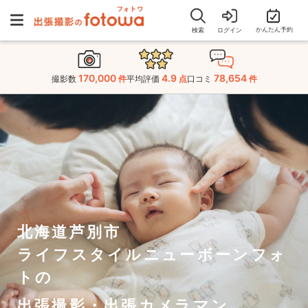
かんたん予約
検索
ログイン
170,000
4.9
78,654
撮影数
件
平均評価
点
口コミ
件
北海道芦別市
ライフスタイルニューボーンフォ
トの
出張撮影・出張カメラマン