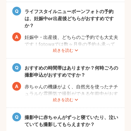
も、基本的にフォトグラファーからのご用意
はございません。おくるみや小物を使用する
ライフスタイルニューボーンフォトの予約
撮影をご希望の場合は、ニューボーンフォト
は、妊娠中or出産後どちらがおすすめです
ジャンルのご予約をお願いします。
か？
妊娠中・出産後、どちらのご予約でも大丈夫
です！fotowaでは数ヶ月先の予約も承って
続きを読む
いるので、妊娠中にフォトグラファーを決め
て、撮影のご予約をするのがおすすめです。
（産後は赤ちゃんのお世話や、ご自身の体調
おすすめの時間帯はありますか？何時ごろの
により、検討する時間を確保することが難し
撮影申込がおすすめですか？
い場合が多いです。）
赤ちゃんの機嫌がよく、自然光を使ったナチ
ュラルな雰囲気で撮影ができる午前中がおす
続きを読む
すめです。
赤ちゃんもお母さんも、おうちに戻ってから
の生活リズムがまだ整わないうえ、授乳・お
撮影中に赤ちゃんがずっと寝ていたり、泣い
むつ替え・ねんねのタイミングは赤ちゃんに
ていても撮影してもらえますか？
よってそれぞれです。 日時を決めるのが難