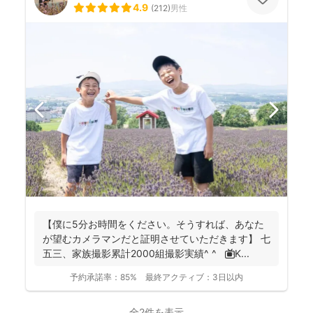
4.9
(
212
)
男性
【僕に5分お時間をください。そうすれば、あなた
が望むカメラマンだと証明させていただきます】 七
五三、家族撮影累計2000組撮影実績^ ^ 📺K...
予約承諾率：
85%
最終アクティブ：
3日以内
全2件を表示