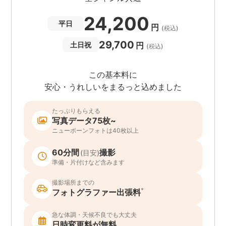
24,200
平日
円
(税込)
29,700
円
土日祝
(税込)
この基本料に
安心・うれしいをまるっと込めました
たっぷりもらえる
写真データ75枚~
ニューボーンフォトは40枚以上
60分間
撮影
(目安)
準備・片付けなど含みます
撮影場所までの
*
フォトグラファー出張料
急な体調・天候不良でも大丈夫
日時変更料が無料