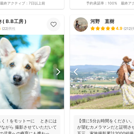
最終アクティブ：
7日以上前
予約承諾率：
100%
最終ア
 B.B工房 )
河野 直樹
5
4.9
(
22
)
男性
(
212
)
撮影基本料
しく！をモットーに ときには
【僕に5分お時間をください
ながら 撮影させていただいて
が望むカメラマンだと証明さ
凹の児童への療育にも携わって
五三、家族撮影累計2000組撮影実