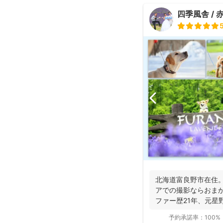
四季風舎 / 
北海道富良野市在住。
アでの撮影ならおまか
ファー歴21年、元星
マン、...
予約承諾率：
100%