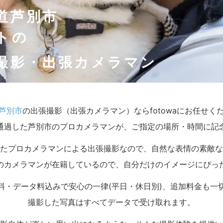
道芦別市
トの
撮影・出張カメラマン
芦別市
の出張撮影（出張カメラマン）ならfotowaにお任せく
通過した芦別市のプロカメラマンが、ご指定の場所・時間に記
たプロカメラマンによる出張撮影なので、自然な表情の素敵な
のカメラマンが在籍しているので、自分だけのイメージにぴっ
料・データ料込みで安心の一律(平日・休日別)、追加料金も一
撮影した写真はすべてデータで受け取れます。