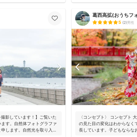
葛西高拡(おうちフォト
5
(
2
)
男性
を撮影しています！】ご覧いた
〈コンセプト〉 コンセプト 
います。自然体フォトグラファ
の見た目の変化はわからなく
と申します。自然光を取り入れ
長しています。子どもならな
大人...