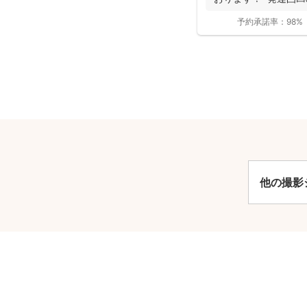
お...
予約承諾率：
98%
安
他の撮影