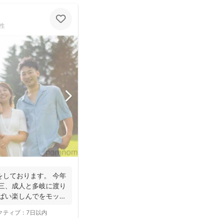
性
をしております。 今年
五三、成人と多岐に渡り
っぱい楽しんでをモット
クティブ：
7日以内