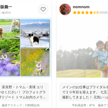
赤阪義一
nomnom
5
4.9
(
4
)
男性
(
17
)
男
 富良野・トマム・美瑛 エリ
メインのお仕事はブライダル
せください！ プロフォトグラ
で２０年目を迎えます。 七
野リゾート トマム社内カメラ
撮影してきました！ 元気い
ーに...
最終アクティブ：
12時間以内
予約承諾率：
97%
最終ア