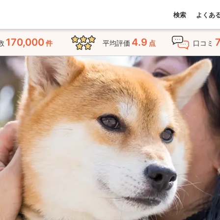
検索
よくあ
170,000
4.9
数
件
平均評価
点
口コミ