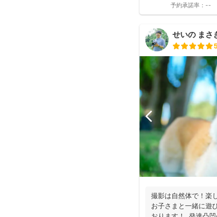
予約承諾率：
--
せいの まさき(
撮影は自然体で！楽
お子さまと一緒に遊び
おります！ 発達凸