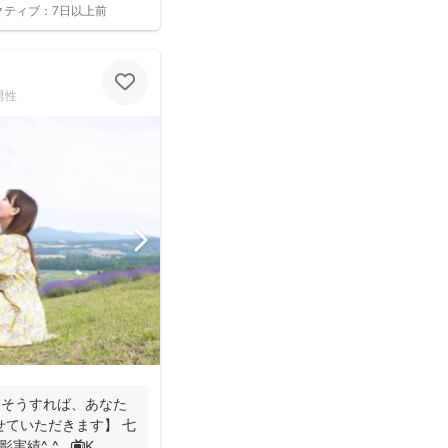
クティブ：
7日以上前
男性
。そうすれば、あなた
せていただきます】 七
績^ ^ 📺K...