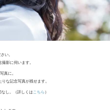
ださい。
念撮影に伺います。
写真に。
たりな記念写真が残せます。
切なし。（詳しくは
こちら
）