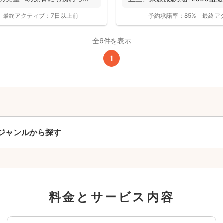
全ジャンル共通
最終アクティブ：
7日以上前
予約承諾率：
85%
最終ア
24,200
平日
円
(税込)
全6件を表示
29,700
円
土日祝
(税込)
1
この基本料に
心・うれしいをまるっと込めました
たっぷりもらえる
写真データ75枚~
ジャンルから探す
ニューボーンフォトは40枚以上
60分間
撮影
(目安)
準備・片付けなど含みます
撮影場所までの
*
フォトグラファー出張料
料金とサービス内容
急な体調・天候不良でも大丈夫