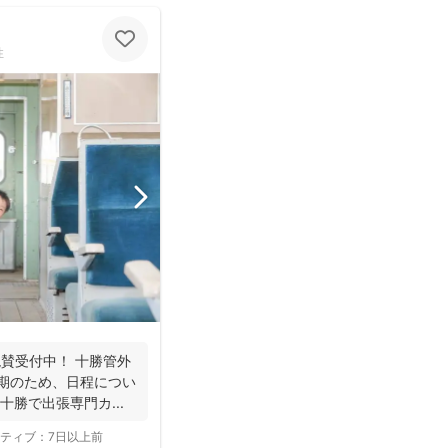
性
賛受付中！ 十勝管外
忙期のため、日程につい
勝で出張専門カ...
ティブ：
7日以上前