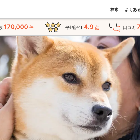
検索
よくあ
170,000
4.9
数
件
平均評価
点
口コミ