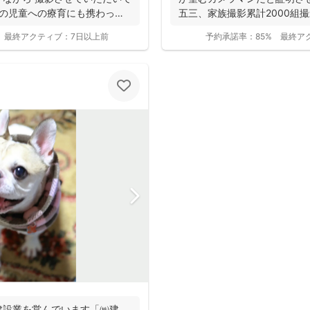
凹の児童への療育にも携わって
五三、家族撮影累計2000組撮影実
最終アクティブ：
7日以上前
予約承諾率：
85%
最終ア
撮影基本料
全ジャンル共通
24,200
平日
円
(税込)
29,700
円
土日祝
(税込)
建設業を営んでいます「㈱建