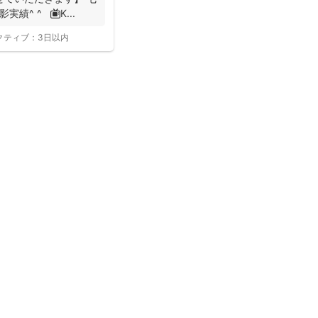
績^ ^ 📺K...
クティブ：
3日以内