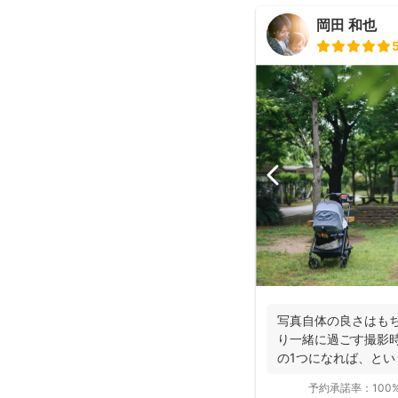
岡田 和也
写真自体の良さはも
り一緒に過ごす撮影
の1つになれば、と
----...
予約承諾率：
100