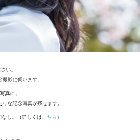
ださい。
念撮影に伺います。
写真に。
たりな記念写真が残せます。
切なし。（詳しくは
こちら
）