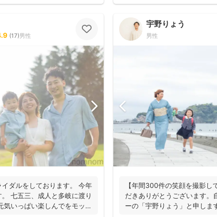
宇野りょう
4.9
(
17
)
男性
男性
イダルをしております。 今年
【年間300件の笑顔を撮影し
。 七五三、成人と多岐に渡り
だきありがとうございます。
元気いっぱい楽しんでをモット
ーの「宇野りょう」と申しま
たナチュラルな...