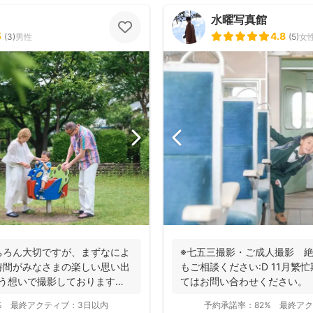
水曜写真館
5
4.8
(
3
)
男性
(
5
)
女
ちろん大切ですが、まずなによ
※七五三撮影・ご成人撮影 絶
時間がみなさまの楽しい思い出
もご相談ください:D 11月繁
いう想いで撮影しております！
てはお問い合わせください。 十
%
最終アクティブ：
3日以内
予約承諾率：
82%
最終アク