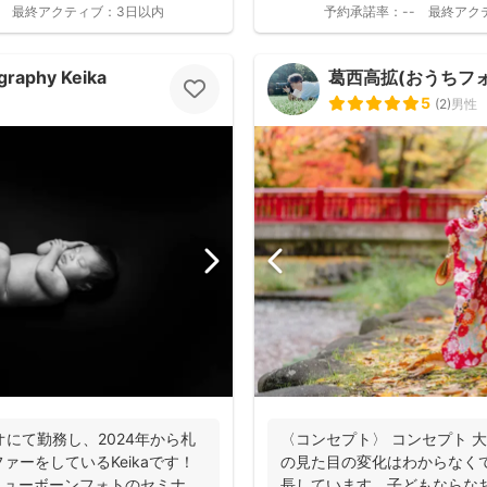
最終アクティブ：
3日以内
予約承諾率：
--
最終アク
graphy Keika
葛西高拡(おうちフォト
5
(
2
)
男性
オにて勤務し、2024年から札
〈コンセプト〉 コンセプト 
ァーをしているKeikaです！
の見た目の変化はわからなく
ニューボーンフォトのセミナ
長しています。子どもならな