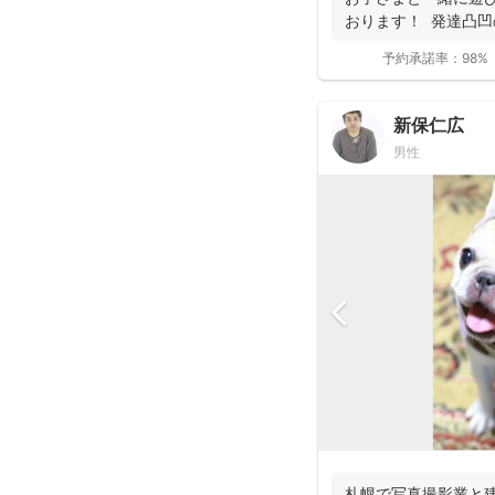
おります！ 発達凸
お...
予約承諾率：
98%
新保仁広
男性
札幌で写真撮影業と