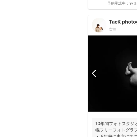
予約承諾率：
97%
TacK photo
女性
10年間フォトスタジ
幌フリーフォトグラフ
・ 8年前に東京にて