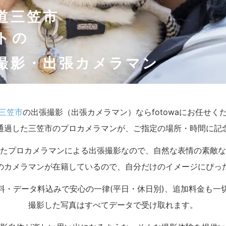
道三笠市
トの
撮影・出張カメラマン
三笠市
の出張撮影（出張カメラマン）ならfotowaにお任せく
通過した三笠市のプロカメラマンが、ご指定の場所・時間に記
たプロカメラマンによる出張撮影なので、自然な表情の素敵な
のカメラマンが在籍しているので、自分だけのイメージにぴっ
料・データ料込みで安心の一律(平日・休日別)、追加料金も一
撮影した写真はすべてデータで受け取れます。