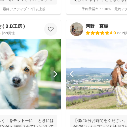
大人...
最終アクティブ：
7日以上前
予約承諾率：
100%
最終ア
 B.B工房 )
河野 直樹
5
4.9
(
22
)
男性
(
212
)
しく！をモットーに ときには
【僕に5分お時間をください
ながら 撮影させていただいて
が望むカメラマンだと証明さ