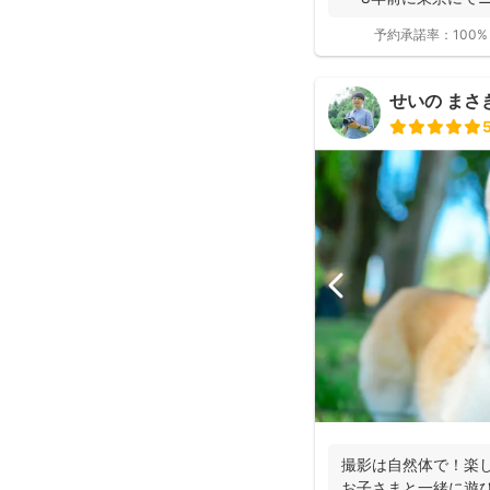
ー...
予約承諾率：
100%
せいの まさき(
撮影は自然体で！楽
お子さまと一緒に遊び