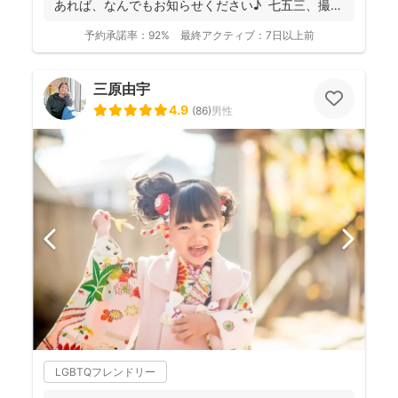
あれば、なんでもお知らせください♪ 七五三、撮
影...
予約承諾率：
92%
最終アクティブ：
7日以上前
三原由宇
4.9
(
86
)
男性
LGBTQフレンドリー