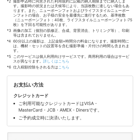
撮影申込時に同意された利用規約に記載の納入期限までに納入しま
す。撮影時の状況または天候等により、当該枚数に達しない場合もあ
ります。また、ニューボーンフォトおよびライフスタイルニューボー
ンフォトの場合、お子様の安全を最優先に進行するため、基準枚数
（ニューボーンフォト：40枚、ライフスタイルニューボーンフォト:75
枚）を下回る可能性があります。
画像の加工（個別の肌修正、合成、背景消去、トリミング等）、印刷
等は含まれておりません。
60分以上の撮影は、上記金額×時間分の料金になります。撮影時間に
は、機材・セットの設置等を含む撮影準備・片付けの時間も含まれま
す。
このサービスは個人利用向けサービスです。商用利用の場合はサービ
スが異なります。
詳しくはこちら
仕入税額控除をされる方は
こちら
お支払い方法
クレジットカード
ご利用可能なクレジットカードはVISA・
MasterCard・JCB・AMEX・Dinersです。
ご予約成立時に決済いたします。