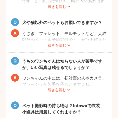
です。2匹以上の場合も、時間内であれば追
続きを読む
加料金なしで撮影可能です。
犬や猫以外のペットもお願いできますか？
うさぎ、フェレット、モルモットなど、犬猫
以外のペットも予約可能です。ぜひ大好きな
続きを読む
ペットと一緒に素敵な思い出を残してくださ
い。
うちのワンちゃんは知らない人が苦手です
が、いい写真は残せるでしょうか？
ワンちゃんの中には、初対面の人やカメラ、
フラッシュが苦手な子もいますよね。
続きを読む
fotowaの出張撮影は、ペット撮影の実績が
あるプロフォトグラファーが担当いたしま
す。
ペット撮影時の持ち物は？fotowaで衣装、
当日に素敵な写真を撮るため、サイト内のメ
小道具は用意してくれますか？
ッセージ機能を使った事前相談をおすすめい