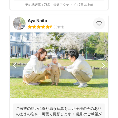
転職...
予約承諾率：
78%
最終アクティブ：
7日以上前
Aya Naito
5
(
8
)
女性
ご家族の想いに寄り添う写真を… お子様の今のあり
のままの姿を、可愛く撮影します！ 撮影のご希望が