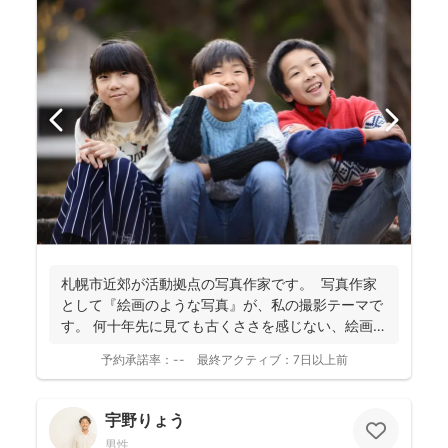
札幌市近郊が活動拠点の写真作家です。 写真作家
として『絵画のような写真』が、私の撮影テーマで
す。 何十年先に見ても古くささを感じない、絵画の
よう...
予約承諾率：
--
最終アクティブ：
7日以上前
宇野りょう
男性