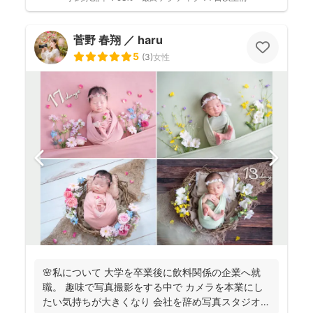
菅野 春翔 ／ haru
5
(
3
)
女性
🌸私について 大学を卒業後に飲料関係の企業へ就
職。 趣味で写真撮影をする中で カメラを本業にし
たい気持ちが大きくなり 会社を辞め写真スタジオへ