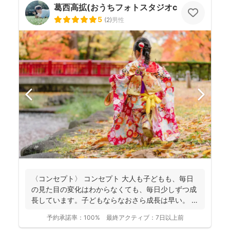
葛西高拡(おうちフォトスタジオcocofilm)
5
(
2
)
男性
〈コンセプト〉 コンセプト 大人も子どもも、毎日
の見た目の変化はわからなくても、毎日少しずつ成
長しています。子どもならなおさら成長は早い。
大人...
予約承諾率：
100%
最終アクティブ：
7日以上前