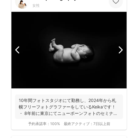
女性
10年間フォトスタジオにて勤務し、2024年から札
幌フリーフォトグラファーをしているKeikaです！
・ 8年前に東京にてニューボーンフォトのセミナ
ー...
予約承諾率：
100%
最終アクティブ：
7日以上前