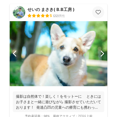
せいの まさき( B.B工房 )
5
(
22
)
男性
撮影は自然体で！楽しく！をモットーに ときには
お子さまと一緒に遊びながら 撮影させていただいて
おります！ 発達凸凹の児童への療育にも携わって
お...
予約承諾率：
98%
最終アクティブ：
7日以上前