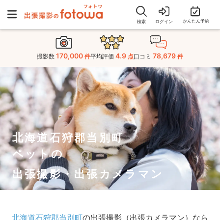
かんたん予約
検索
ログイン
170,000
4.9
78,679
撮影数
件
平均評価
点
口コミ
件
北海道石狩郡当別町
ペットの
出張撮影・出張カメラマン
北海道石狩郡当別町
の出張撮影（出張カメラマン）なら