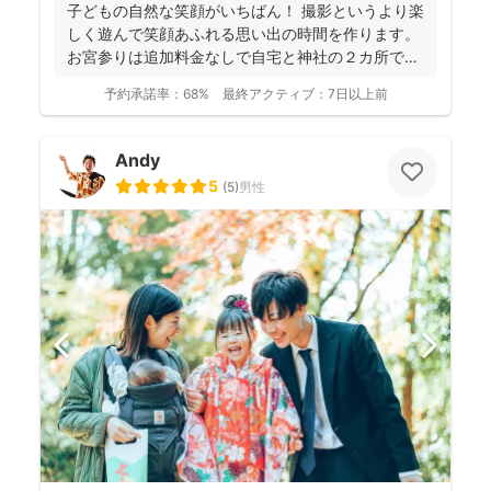
子どもの自然な笑顔がいちばん！ 撮影というより楽
しく遊んで笑顔あふれる思い出の時間を作ります。
お宮参りは追加料金なしで自宅と神社の２カ所で撮
影で...
予約承諾率：
68%
最終アクティブ：
7日以上前
Andy
5
(
5
)
男性