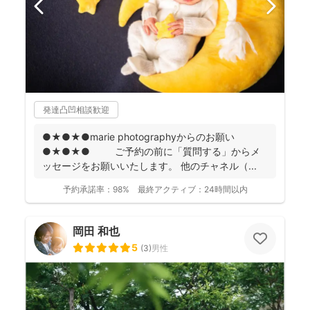
発達凸凹相談歓迎
●★●★●marie photographyからのお願い
●★●★● ご予約の前に「質問する」からメ
ッセージをお願いいたします。 他のチャネル（...
予約承諾率：
98%
最終アクティブ：
24時間以内
岡田 和也
5
(
3
)
男性