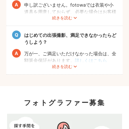
たします。ワンちゃんの苦手なこと、お願い
申し訳ございません。fotowaでは衣装や小
したい事、撮ってほしい写真のイメージなど
道具を用意しておらず、必要な場合はお客様
続きを読む
をフォトグラファーへお送りください。
自身にご準備をお願いしております。
飼い主さんとコミュニケーションをとりなが
当日の持ち物としては、ペットが大好きなお
ら、時間内で最大限ワンちゃんの素敵な表情
もちゃやお菓子のご用意をおすすめしており
はじめての出張撮影、満足できなかったらど
を引き出せるようにご提案いたします。
ます。
うしよう？
落ち着かせたり、目線を合わせやすくなるた
め、可愛い写真がスムーズに撮れるようにな
万が一、ご満足いただけなかった場合は、全
ります。
額返金保証があります。
詳しくはこちら
続きを読む
フォトグラファー募集