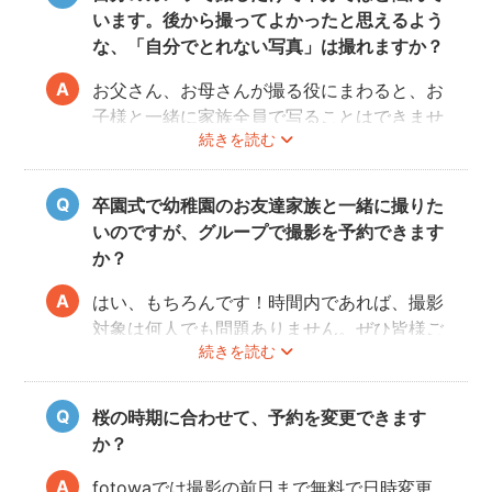
います。後から撮ってよかったと思えるよう
な、「自分でとれない写真」は撮れますか？
お父さん、お母さんが撮る役にまわると、お
子様と一緒に家族全員で写ることはできませ
続きを読む
んし、プロの機材や構図ならではのクオリテ
ィもあります。
10年後、20年後に見返して、撮ってよかっ
卒園式で幼稚園のお友達家族と一緒に撮りた
たと思っていただける写真をお届けします。
いのですが、グループで撮影を予約できます
か？
はい、もちろんです！時間内であれば、撮影
対象は何人でも問題ありません。ぜひ皆様ご
続きを読む
一緒に素敵な思い出を残してください。
桜の時期に合わせて、予約を変更できます
か？
fotowaでは撮影の前日まで無料で日時変更