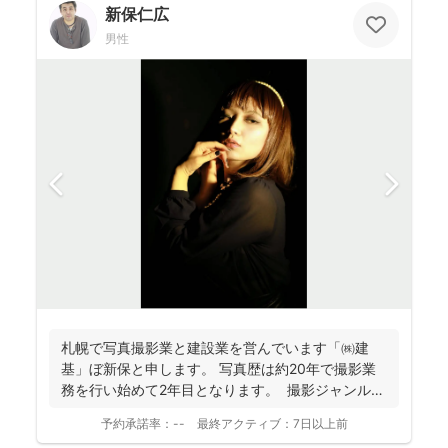
新保仁広
男性
札幌で写真撮影業と建設業を営んでいます「㈱建
基」ぼ新保と申します。 写真歴は約20年で撮影業
務を行い始めて2年目となります。 撮影ジャンルは
お客様...
予約承諾率：
--
最終アクティブ：
7日以上前