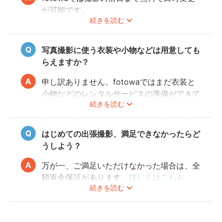
が可能です。
続きを読む
ご予約の変更方法は
こちら
からご確認くださ
い。
写真撮影に使う衣装や小物などは用意しても
フォトグラファーの都合により、ご希望の変
らえますか？
更日に対応できないこともありますので、あ
らかじめ開花予想を確認しながら撮影日を決
申し訳ありません、fotowaではまだ衣装と
めることをオススメいたします。
小物などのレンタルサービスの準備ができて
続きを読む
おりませんので、お客様ご自身にご用意をお
願いしております。
はじめての出張撮影、満足できなかったらど
うしよう？
万が一、ご満足いただけなかった場合は、全
額返金保証があります。
詳しくはこちら
続きを読む