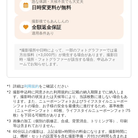
急な体調・天候不良でも大丈夫
日時変更料が無料
撮影後でもあんしんの
全額返金保証
適用条件あり
*撮影場所や日時によって、一部のフォトグラファーでは遠
方出張料（+3,000円）が発生する場合があります。撮影日
時・場所・フォトグラファーが該当する場合、申込みフォ
ームでお知らせします。
詳細は
利用規約
をご確認ください
撮影申込時に同意された利用規約に記載の納入期限までに納入しま
す。撮影時の状況または天候等により、当該枚数に達しない場合もあ
ります。また、ニューボーンフォトおよびライフスタイルニューボー
ンフォトの場合、お子様の安全を最優先に進行するため、基準枚数
（ニューボーンフォト：40枚、ライフスタイルニューボーンフォト:75
枚）を下回る可能性があります。
画像の加工（個別の肌修正、合成、背景消去、トリミング等）、印刷
等は含まれておりません。
60分以上の撮影は、上記金額×時間分の料金になります。撮影時間に
は、機材・セットの設置等を含む撮影準備・片付けの時間も含まれま