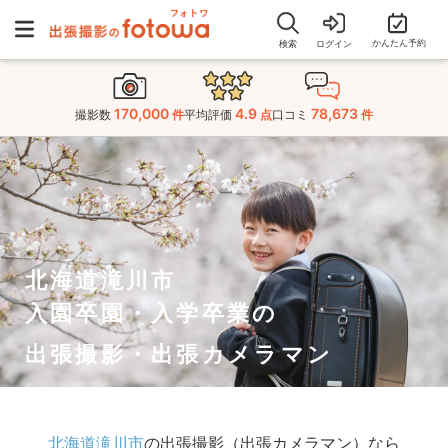
かんたん予約
検索
ログイン
170,000
4.9
78,673
撮影数
件
平均評価
点
口コミ
件
北海道滝川市
入園卒園・入学卒業の
出張撮影・出張カメラマン
北海道滝川市
の出張撮影（出張カメラマン）なら