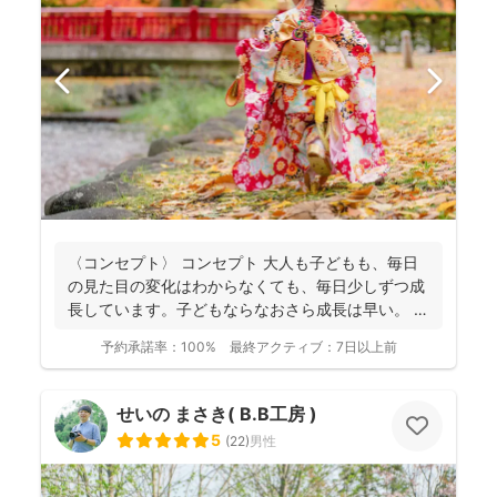
〈コンセプト〉 コンセプト 大人も子どもも、毎日
の見た目の変化はわからなくても、毎日少しずつ成
長しています。子どもならなおさら成長は早い。
大人...
予約承諾率：
100%
最終アクティブ：
7日以上前
せいの まさき( B.B工房 )
5
(
22
)
男性