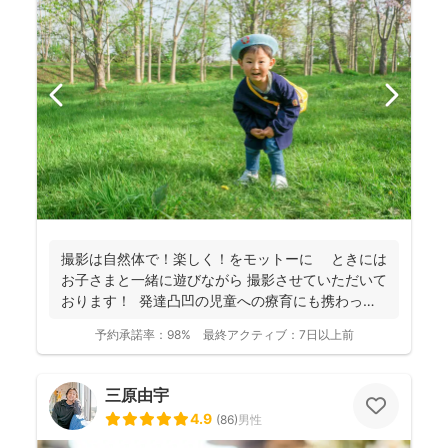
撮影は自然体で！楽しく！をモットーに ときには
お子さまと一緒に遊びながら 撮影させていただいて
おります！ 発達凸凹の児童への療育にも携わって
お...
予約承諾率：
98%
最終アクティブ：
7日以上前
三原由宇
4.9
(
86
)
男性