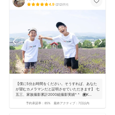
4.9
(
212
)
男性
【僕に5分お時間をください。そうすれば、あなた
が望むカメラマンだと証明させていただきます】 七
五三、家族撮影累計2000組撮影実績^ ^ 📺K...
予約承諾率：
85%
最終アクティブ：
7日以内