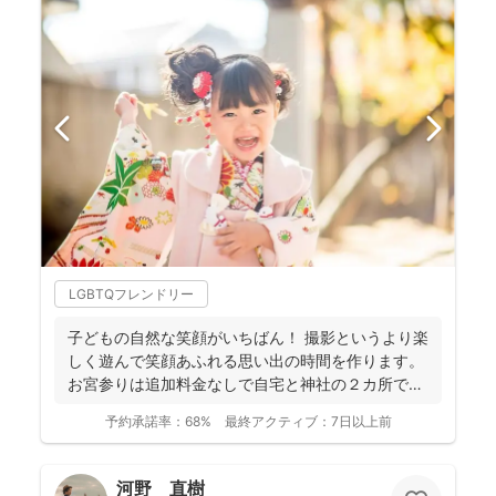
LGBTQフレンドリー
子どもの自然な笑顔がいちばん！ 撮影というより楽
しく遊んで笑顔あふれる思い出の時間を作ります。
お宮参りは追加料金なしで自宅と神社の２カ所で撮
影で...
予約承諾率：
68%
最終アクティブ：
7日以上前
河野 直樹