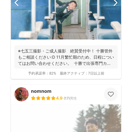
※七五三撮影・ご成人撮影 絶賛受付中！ 十勝管外
もご相談ください:D 11月繁忙期のため、日程につい
てはお問い合わせください。 十勝で出張専門カ...
予約承諾率：
82%
最終アクティブ：
7日以上前
nomnom
4.9
(
17
)
男性