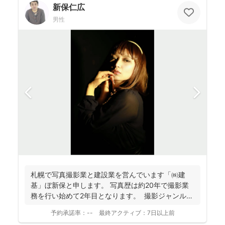
新保仁広
男性
札幌で写真撮影業と建設業を営んでいます「㈱建
基」ぼ新保と申します。 写真歴は約20年で撮影業
務を行い始めて2年目となります。 撮影ジャンルは
お客様...
予約承諾率：
--
最終アクティブ：
7日以上前