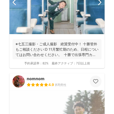
※七五三撮影・ご成人撮影 絶賛受付中！ 十勝管外
もご相談ください:D 11月繁忙期のため、日程につい
てはお問い合わせください。 十勝で出張専門カ...
予約承諾率：
82%
最終アクティブ：
7日以上前
nomnom
4.9
(
17
)
男性