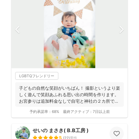
LGBTQフレンドリー
子どもの自然な笑顔がいちばん！ 撮影というより楽
しく遊んで笑顔あふれる思い出の時間を作ります。
お宮参りは追加料金なしで自宅と神社の２カ所で撮
影で...
予約承諾率：
68%
最終アクティブ：
7日以上前
せいの まさき( B.B工房 )
5
(
22
)
男性