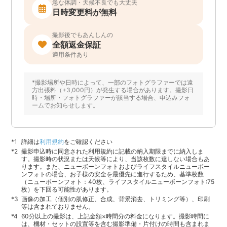
急な体調・天候不良でも大丈夫
日時変更料が無料
撮影後でもあんしんの
全額返金保証
適用条件あり
*撮影場所や日時によって、一部のフォトグラファーでは遠
方出張料（+3,000円）が発生する場合があります。撮影日
時・場所・フォトグラファーが該当する場合、申込みフォ
ームでお知らせします。
詳細は
利用規約
をご確認ください
撮影申込時に同意された利用規約に記載の納入期限までに納入しま
す。撮影時の状況または天候等により、当該枚数に達しない場合もあ
ります。また、ニューボーンフォトおよびライフスタイルニューボー
ンフォトの場合、お子様の安全を最優先に進行するため、基準枚数
（ニューボーンフォト：40枚、ライフスタイルニューボーンフォト:75
枚）を下回る可能性があります。
画像の加工（個別の肌修正、合成、背景消去、トリミング等）、印刷
等は含まれておりません。
60分以上の撮影は、上記金額×時間分の料金になります。撮影時間に
は、機材・セットの設置等を含む撮影準備・片付けの時間も含まれま