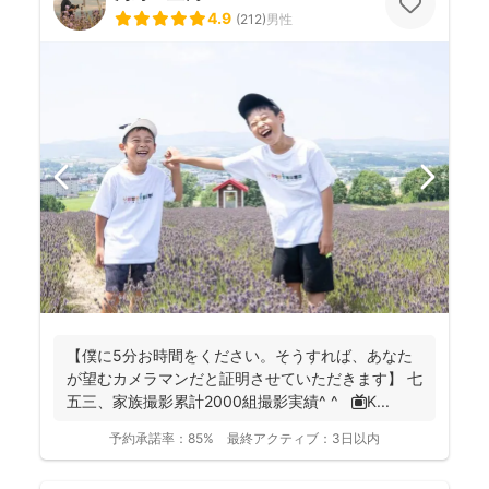
4.9
(
212
)
男性
【僕に5分お時間をください。そうすれば、あなた
が望むカメラマンだと証明させていただきます】 七
五三、家族撮影累計2000組撮影実績^ ^ 📺K...
予約承諾率：
85%
最終アクティブ：
3日以内