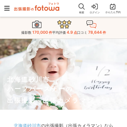
かんたん予約
検索
ログイン
170,000
4.9
78,644
撮影数
件
平均評価
点
口コミ
件
北海道砂川市
ハーフバースデーの
出張撮影・出張カメラマン
北海道砂川市
の出張撮影（出張カメラマン）なら