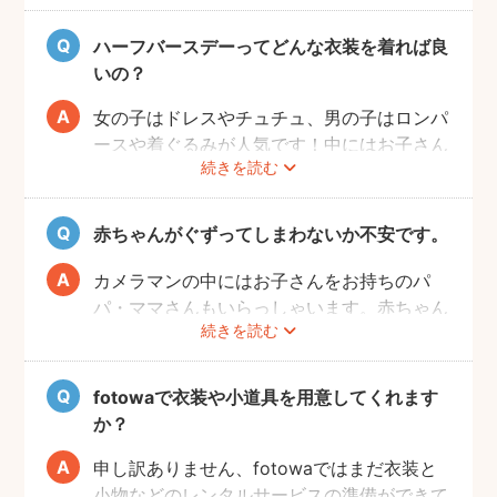
はケーキに見立てた離乳食なども人気です。
また、ご自宅で撮影の場合、お部屋の一角を
ハーフバースデーってどんな衣装を着れば良
写真映えするように飾りつけるとよりおしゃ
いの？
れな写真が撮れますよ♩
女の子はドレスやチュチュ、男の子はロンパ
ースや着ぐるみが人気です！中にはお子さん
続きを読む
の成長を感じられるように、あえて1歳児が
着るくらいの大きめのお洋服で撮影する方も
いらっしゃいます。
赤ちゃんがぐずってしまわないか不安です。
また、クラウンやヘアバンドなど飾りがある
とより記念日感が出るのでおすすめですよ。
カメラマンの中にはお子さんをお持ちのパ
パ・ママさんもいらっしゃいます。赤ちゃん
続きを読む
のあやし方も上手なので、写真撮影が不安の
方は、ぜひカメラマンにご相談してみてくだ
さいね。
fotowaで衣装や小道具を用意してくれます
か？
申し訳ありません、fotowaではまだ衣装と
小物などのレンタルサービスの準備ができて