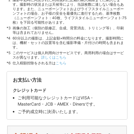
す。撮影時の状況または天候等により、当該枚数に達しない場合もあ
ります。また、ニューボーンフォトおよびライフスタイルニューボー
ンフォトの場合、お子様の安全を最優先に進行するため、基準枚数
（ニューボーンフォト：40枚、ライフスタイルニューボーンフォト:75
枚）を下回る可能性があります。
画像の加工（個別の肌修正、合成、背景消去、トリミング等）、印刷
等は含まれておりません。
60分以上の撮影は、上記金額×時間分の料金になります。撮影時間に
は、機材・セットの設置等を含む撮影準備・片付けの時間も含まれま
す。
このサービスは個人利用向けサービスです。商用利用の場合はサービ
スが異なります。
詳しくはこちら
仕入税額控除をされる方は
こちら
お支払い方法
クレジットカード
ご利用可能なクレジットカードはVISA・
MasterCard・JCB・AMEX・Dinersです。
ご予約成立時に決済いたします。