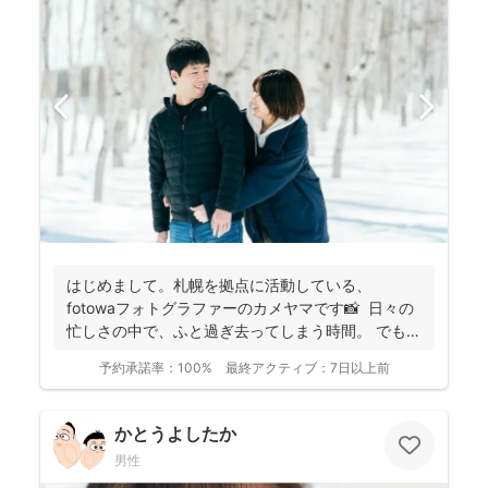
はじめまして。札幌を拠点に活動している、
fotowaフォトグラファーのカメヤマです📸 日々の
忙しさの中で、ふと過ぎ去ってしまう時間。 でもそ
の...
予約承諾率：
100%
最終アクティブ：
7日以上前
かとうよしたか
男性