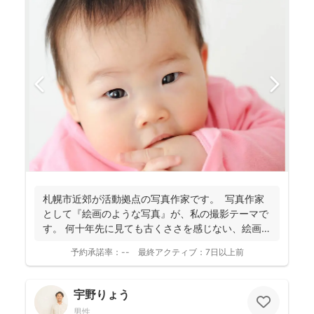
札幌市近郊が活動拠点の写真作家です。 写真作家
として『絵画のような写真』が、私の撮影テーマで
す。 何十年先に見ても古くささを感じない、絵画の
よう...
予約承諾率：
--
最終アクティブ：
7日以上前
宇野りょう
男性