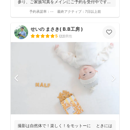
参り、ご家族写真をメインにご予約を受付中です...
予約承諾率：
--
最終アクティブ：
7日以上前
せいの まさき( B.B工房 )
5
(
22
)
男性
撮影は自然体で！楽しく！をモットーに ときには