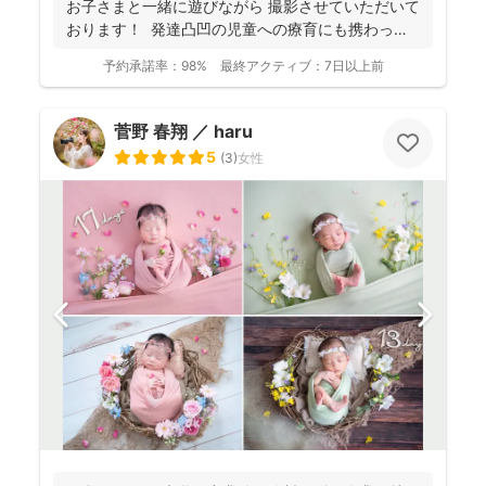
お子さまと一緒に遊びながら 撮影させていただいて
おります！ 発達凸凹の児童への療育にも携わって
お...
予約承諾率：
98%
最終アクティブ：
7日以上前
菅野 春翔 ／ haru
5
(
3
)
女性