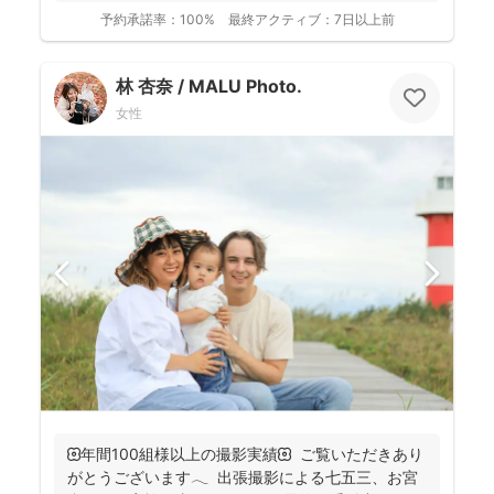
大人...
予約承諾率：
100%
最終アクティブ：
7日以上前
林 杏奈 / MALU Photo.
女性
🌼年間100組様以上の撮影実績🌼 ご覧いただきあり
がとうございます𓂃 ⁡ 出張撮影による七五三、お宮