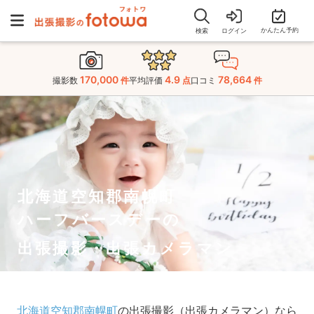
かんたん予約
検索
ログイン
170,000
4.9
78,664
撮影数
件
平均評価
点
口コミ
件
北海道空知郡南幌町
ハーフバースデーの
出張撮影・出張カメラマン
北海道空知郡南幌町
の出張撮影（出張カメラマン）なら