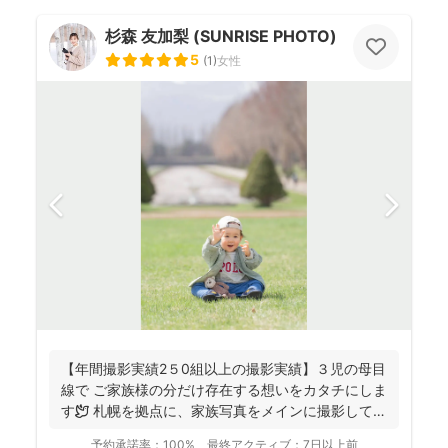
杉森 友加梨 (SUNRISE PHOTO)
5
(
1
)
女性
【年間撮影実績2５0組以上の撮影実績】３児の母目
線で ご家族様の分だけ存在する想いをカタチにしま
す🕊️ 札幌を拠点に、家族写真をメインに撮影してお
りま...
予約承諾率：
100%
最終アクティブ：
7日以上前