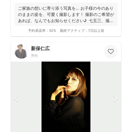
ご家族の想いに寄り添う写真を… お子様の今のあり
のままの姿を、可愛く撮影します！ 撮影のご希望が
あれば、なんでもお知らせください♪ 七五三、撮
影...
予約承諾率：
92%
最終アクティブ：
7日以上前
新保仁広
男性