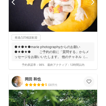
発達凸凹相談歓迎
●★●★●marie photographyからのお願い
●★●★● ご予約の前に「質問する」からメ
ッセージをお願いいたします。 他のチャネル（...
予約承諾率：
98%
最終アクティブ：
12時間以内
岡田 和也
5
(
3
)
男性