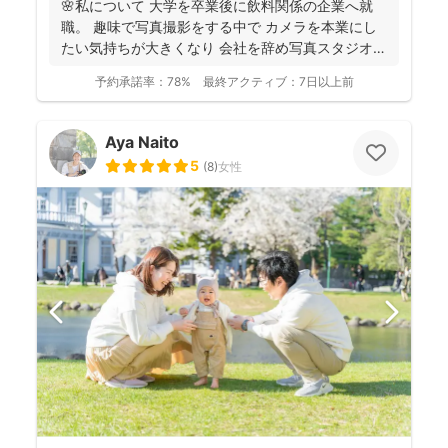
🌸私について 大学を卒業後に飲料関係の企業へ就
職。 趣味で写真撮影をする中で カメラを本業にし
たい気持ちが大きくなり 会社を辞め写真スタジオへ
転職...
予約承諾率：
78%
最終アクティブ：
7日以上前
Aya Naito
5
(
8
)
女性