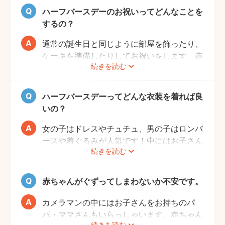
ハーフバースデーのお祝いってどんなことを
するの？
通常の誕生日と同じように部屋を飾ったり、
ケーキを準備したりしてお祝いをします。赤
続きを読む
ちゃんはケーキが食べられないため、最近で
はケーキに見立てた離乳食なども人気です。
また、ご自宅で撮影の場合、お部屋の一角を
ハーフバースデーってどんな衣装を着れば良
写真映えするように飾りつけるとよりおしゃ
いの？
れな写真が撮れますよ♩
女の子はドレスやチュチュ、男の子はロンパ
ースや着ぐるみが人気です！中にはお子さん
続きを読む
の成長を感じられるように、あえて1歳児が
着るくらいの大きめのお洋服で撮影する方も
いらっしゃいます。
赤ちゃんがぐずってしまわないか不安です。
また、クラウンやヘアバンドなど飾りがある
とより記念日感が出るのでおすすめですよ。
カメラマンの中にはお子さんをお持ちのパ
パ・ママさんもいらっしゃいます。赤ちゃん
続きを読む