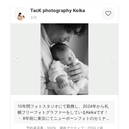
TacK photography Keika
女性
10年間フォトスタジオにて勤務し、2024年から札
幌フリーフォトグラファーをしているKeikaです！
・ 8年前に東京にてニューボーンフォトのセミナ
ー...
予約承諾率：
100%
最終アクティブ：
7日以上前