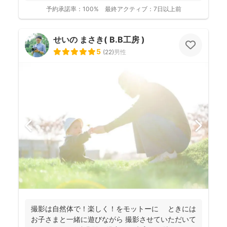
りま...
予約承諾率：
100%
最終アクティブ：
7日以上前
せいの まさき( B.B工房 )
5
(
22
)
男性
撮影は自然体で！楽しく！をモットーに ときには
お子さまと一緒に遊びながら 撮影させていただいて