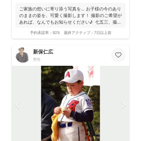
ご家族の想いに寄り添う写真を… お子様の今のあり
のままの姿を、可愛く撮影します！ 撮影のご希望が
あれば、なんでもお知らせください♪ 七五三、撮
影...
予約承諾率：
92%
最終アクティブ：
7日以上前
新保仁広
男性