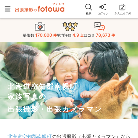
かんたん予約
検索
ログイン
170,000
4.9
78,673
撮影数
件
平均評価
点
口コミ
件
北海道空知郡南幌町
家族写真の
出張撮影・出張カメラマン
北海道空知郡南幌町
の出張撮影（出張カメラマン）なら