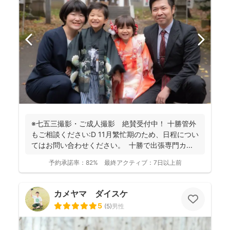
※七五三撮影・ご成人撮影 絶賛受付中！ 十勝管外
もご相談ください:D 11月繁忙期のため、日程につい
てはお問い合わせください。 十勝で出張専門カ...
予約承諾率：
82%
最終アクティブ：
7日以上前
カメヤマ ダイスケ
5
(
5
)
男性