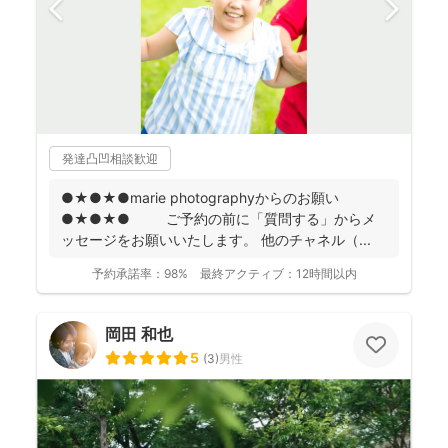
発達凸凹相談歓迎
●★●★●marie photographyからのお願い
●★●★● ご予約の前に「質問する」からメ
ッセージをお願いいたします。 他のチャネル（...
予約承諾率：
98%
最終アクティブ：
12時間以内
岡田 和也
5
(
3
)
男性