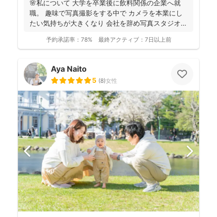
🌸私について 大学を卒業後に飲料関係の企業へ就
職。 趣味で写真撮影をする中で カメラを本業にし
たい気持ちが大きくなり 会社を辞め写真スタジオへ
転職...
予約承諾率：
78%
最終アクティブ：
7日以上前
Aya Naito
5
(
8
)
女性