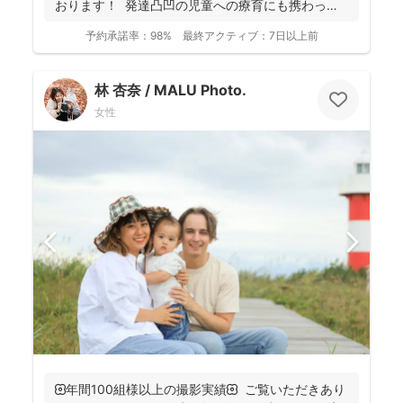
おります！ 発達凸凹の児童への療育にも携わって
お...
予約承諾率：
98%
最終アクティブ：
7日以上前
林 杏奈 / MALU Photo.
女性
🌼年間100組様以上の撮影実績🌼 ご覧いただきあり