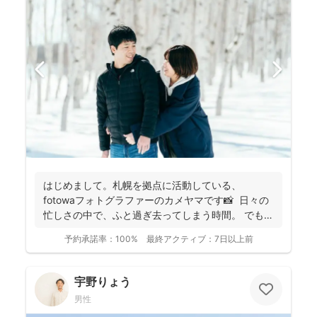
はじめまして。札幌を拠点に活動している、
fotowaフォトグラファーのカメヤマです📸 日々の
忙しさの中で、ふと過ぎ去ってしまう時間。 でもそ
の...
予約承諾率：
100%
最終アクティブ：
7日以上前
宇野りょう
男性