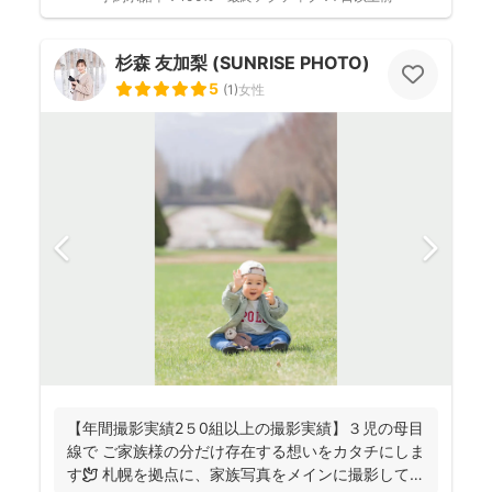
杉森 友加梨 (SUNRISE PHOTO)
5
(
1
)
女性
【年間撮影実績2５0組以上の撮影実績】３児の母目
線で ご家族様の分だけ存在する想いをカタチにしま
す🕊️ 札幌を拠点に、家族写真をメインに撮影してお