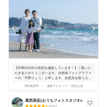
【年間300件の笑顔を撮影しています！】ご覧いた
だきありがとうございます。自然体フォトグラファ
ーの「宇野りょう」と申します。自然光を取り入れ
たナチュラルな...
予約承諾率：
--
最終アクティブ：
7日以上前
葛西高拡(おうちフォトスタジオcocofilm)
5
(
2
)
男性