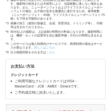
す。撮影時の状況または天候等により、当該枚数に達しない場合もあ
ります。また、ニューボーンフォトおよびライフスタイルニューボー
ンフォトの場合、お子様の安全を最優先に進行するため、基準枚数
（ニューボーンフォト：40枚、ライフスタイルニューボーンフォト:75
枚）を下回る可能性があります。
画像の加工（個別の肌修正、合成、背景消去、トリミング等）、印刷
等は含まれておりません。
60分以上の撮影は、上記金額×時間分の料金になります。撮影時間に
は、機材・セットの設置等を含む撮影準備・片付けの時間も含まれま
す。
このサービスは個人利用向けサービスです。商用利用の場合はサービ
スが異なります。
詳しくはこちら
仕入税額控除をされる方は
こちら
お支払い方法
クレジットカード
ご利用可能なクレジットカードはVISA・
MasterCard・JCB・AMEX・Dinersです。
ご予約成立時に決済いたします。