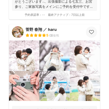
がとうございます𓂃 ⁡ 出張撮影による七五三、お宮
参り、ご家族写真をメインにご予約を受付中です...
予約承諾率：
--
最終アクティブ：
7日以上前
菅野 春翔 ／ haru
5
(
3
)
女性