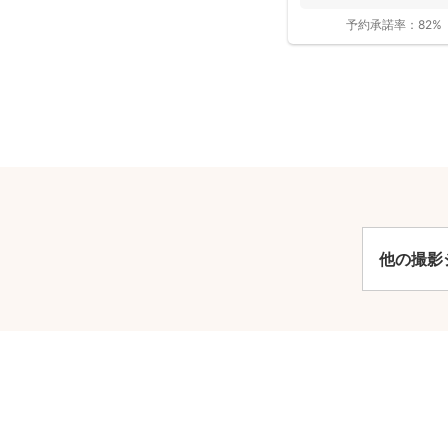
予約承諾率：
82%
他の撮影
安