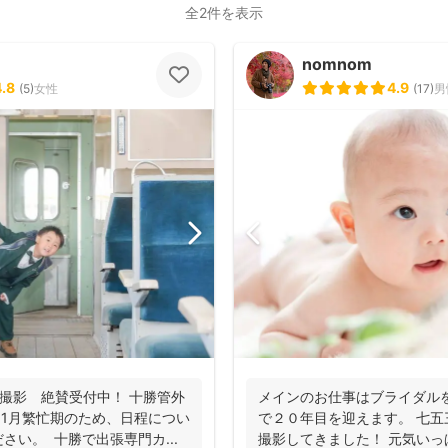
全2件を表示
nomnom
4.8
4.9
(
5
)
女性
(
17
)
男
撮影 絶賛受付中！ 十勝管外
メインのお仕事はブライダル
 11月繁忙期のため、日程につい
で２０年目を迎えます。 七
さい。 十勝で出張専門カ...
撮影してきました！ 元気い