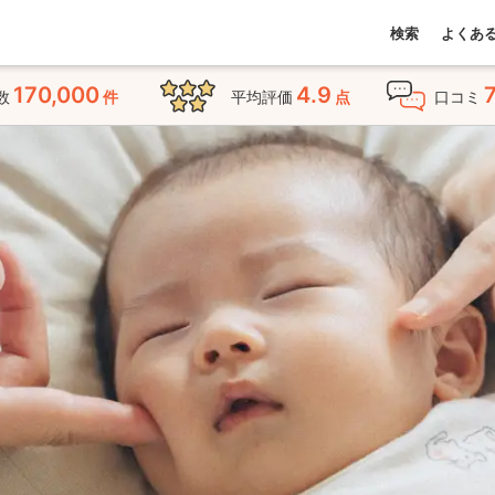
検索
よくあ
170,000
4.9
数
件
平均評価
点
口コミ