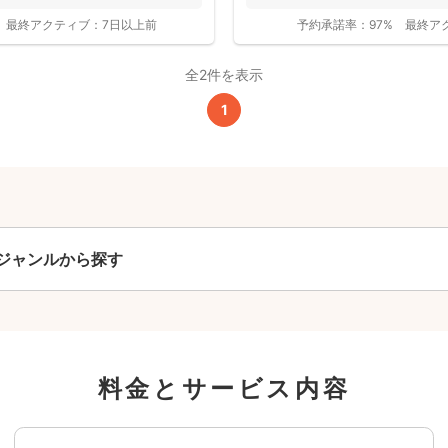
ーに...
最終アクティブ：
7日以上前
予約承諾率：
97%
最終ア
全2件を表示
撮影基本料
1
全ジャンル共通
24,200
平日
円
(税込)
29,700
円
土日祝
(税込)
ジャンルから探す
この基本料に
心・うれしいをまるっと込めました
たっぷりもらえる
料金とサービス内容
写真データ75枚~
ニューボーンフォトは40枚以上