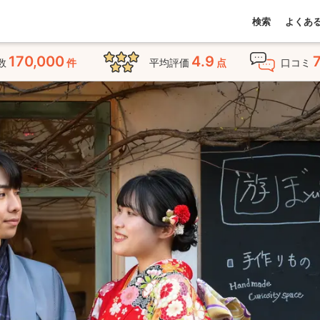
検索
よくあ
170,000
4.9
数
件
平均評価
点
口コミ