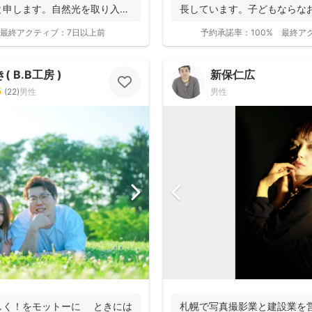
と申します。自然光を取り入れ
長しています。子どもならな
大人...
最終アクティブ：
7日以上前
予約承諾率：
100%
最終ア
 B.B工房 )
新保仁広
5
(
22
)
男性
男性
撮影基本料
しく！をモットーに ときには
札幌で写真撮影業と建設業を