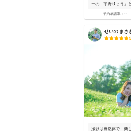
ーの「宇野りょう」
たナチュラルな...
予約承諾率：
--
せいの まさき(
撮影は自然体で！楽