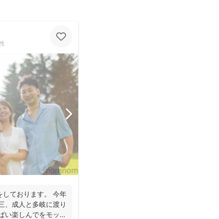
性
をしております。 今年
五三、成人と多岐に渡り
っぱい楽しんでをモット