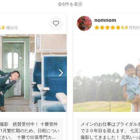
全6件を表示
nomnom
4.8
4.9
(
5
)
女性
(
17
)
男
撮影 絶賛受付中！ 十勝管外
メインのお仕事はブライダル
 11月繁忙期のため、日程につい
で２０年目を迎えます。 七
さい。 十勝で出張専門カ...
撮影してきました！ 元気い