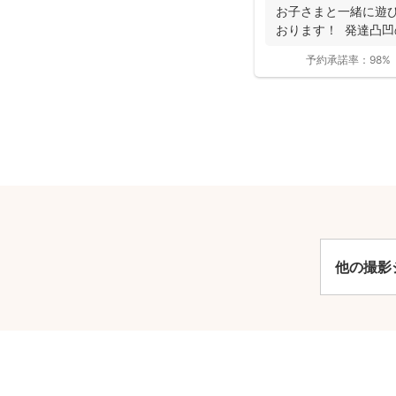
お子さまと一緒に遊び
おります！ 発達凸
お...
予約承諾率：
98%
安
他の撮影