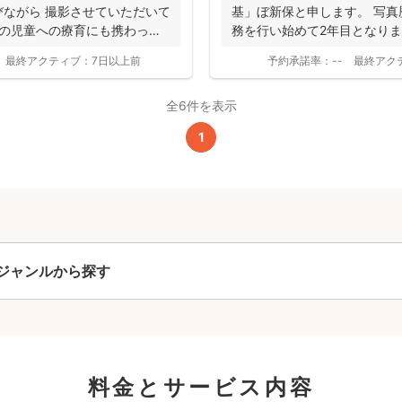
ながら 撮影させていただいて
基」ぼ新保と申します。 写真
凹の児童への療育にも携わって
務を行い始めて2年目となりま
全ジャンル共通
お客様...
最終アクティブ：
7日以上前
予約承諾率：
--
最終アク
24,200
平日
円
(税込)
全6件を表示
29,700
円
土日祝
(税込)
1
この基本料に
心・うれしいをまるっと込めました
たっぷりもらえる
写真データ75枚~
ニューボーンフォトは40枚以上
ジャンルから探す
60分間
撮影
(目安)
準備・片付けなど含みます
撮影場所までの
*
フォトグラファー出張料
料金とサービス内容