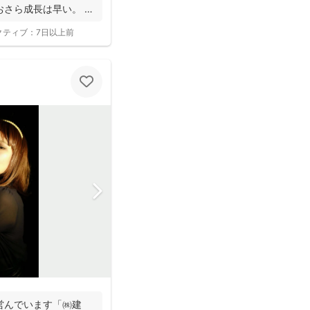
おさら成長は早い。
クティブ：
7日以上前
営んでいます「㈱建