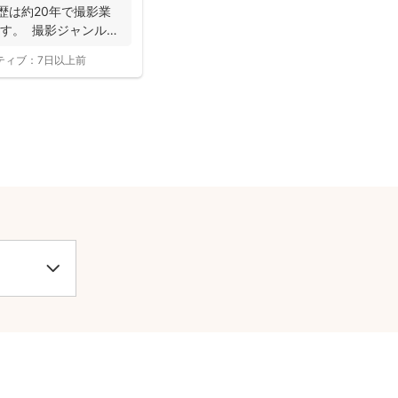
歴は約20年で撮影業
す。 撮影ジャンルは
ティブ：
7日以上前