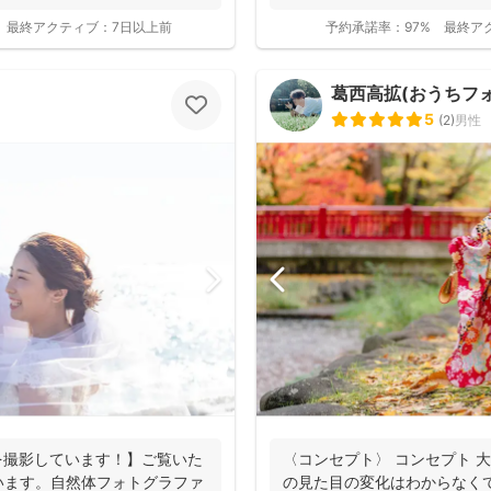
ーに...
最終アクティブ：
7日以上前
予約承諾率：
97%
最終ア
葛西高拡(おうちフォト
5
(
2
)
男性
を撮影しています！】ご覧いた
〈コンセプト〉 コンセプト 
います。自然体フォトグラファ
の見た目の変化はわからなく