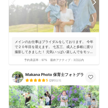
メインのお仕事はブライダルをしております。 今年
で２０年目を迎えます。 七五三、成人と多岐に渡り
撮影してきました！ 元気いっぱい楽しんでをモット
ーに...
予約承諾率：
97%
最終アクティブ：
3日以内
Makana Photo 保育士フォトグラファー
5
(
291
)
女性