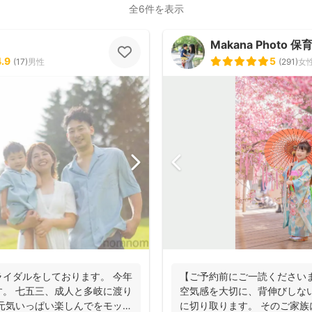
全6件を表示
Makana Photo
4.9
5
(
17
)
男性
(
291
)
女
イダルをしております。 今年
【ご予約前にご一読くださいま
。 七五三、成人と多岐に渡り
空気感を大切に、背伸びしな
元気いっぱい楽しんでをモット
に切り取ります。 そのご家