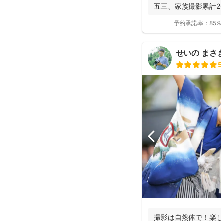
五三、家族撮影累計200
予約承諾率：
85%
せいの まさき(
撮影は自然体で！楽