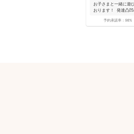
お子さまと一緒に遊び
おります！ 発達凸
お...
予約承諾率：
98%
安