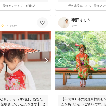
ふとした...
最終アクティブ：
3日以内
予約承諾率：
81%
最終アク
宇野りょう
4.9
(
212
)
男性
男性
ください。そうすれば、あなた
【年間300件の笑顔を撮影し
証明させていただきます】 七
だきありがとうございます。