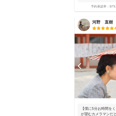
ーに...
予約承諾率：
97%
河野 直樹
【僕に5分お時間を
が望むカメラマンだと