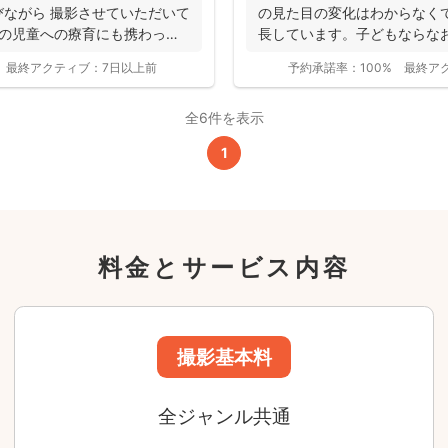
ながら 撮影させていただいて
の見た目の変化はわからなく
凹の児童への療育にも携わって
長しています。子どもならな
この基本料に
大人...
最終アクティブ：
7日以上前
予約承諾率：
100%
最終ア
心・うれしいをまるっと込めました
全6件を表示
たっぷりもらえる
写真データ75枚~
1
ニューボーンフォトは40枚以上
60分間
撮影
(目安)
準備・片付けなど含みます
料金とサービス内容
撮影場所までの
*
フォトグラファー出張料
急な体調・天候不良でも大丈夫
日時変更料が無料
撮影後でもあんしんの
全額返金保証
適用条件あり