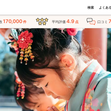
検索
よくあ
170,000
4.9
数
件
平均評価
点
口コミ