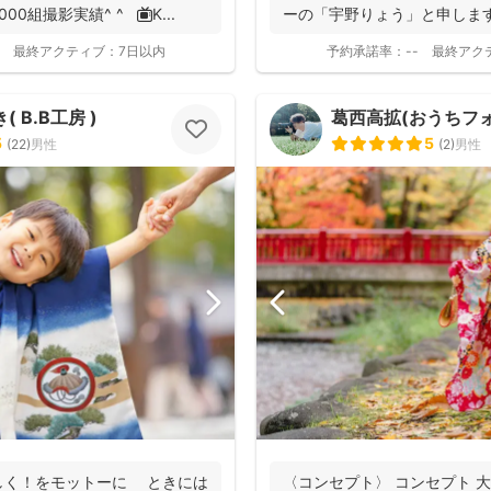
0組撮影実績^ ^ 📺K...
ーの「宇野りょう」と申しま
たナチュラルな...
最終アクティブ：
7日以内
予約承諾率：
--
最終アク
 B.B工房 )
葛西高拡(おうちフォト
5
5
(
22
)
男性
(
2
)
男性
撮影基本料
全ジャンル共通
24,200
平日
円
(税込)
29,700
円
土日祝
しく！をモットーに ときには
〈コンセプト〉 コンセプト 
(税込)