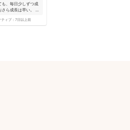
ても、毎日少しずつ成
おさら成長は早い。
クティブ：
7日以上前