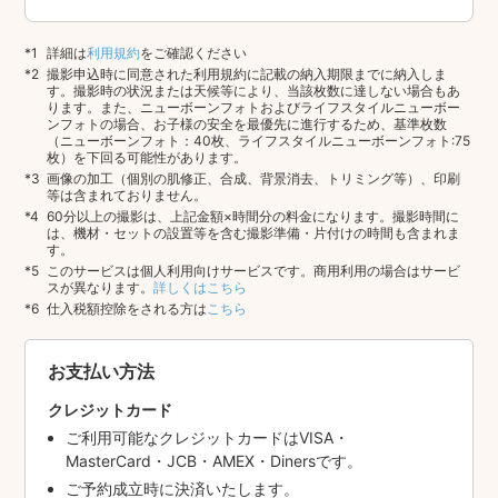
詳細は
利用規約
をご確認ください
撮影申込時に同意された利用規約に記載の納入期限までに納入しま
す。撮影時の状況または天候等により、当該枚数に達しない場合もあ
ります。また、ニューボーンフォトおよびライフスタイルニューボー
ンフォトの場合、お子様の安全を最優先に進行するため、基準枚数
（ニューボーンフォト：40枚、ライフスタイルニューボーンフォト:75
枚）を下回る可能性があります。
画像の加工（個別の肌修正、合成、背景消去、トリミング等）、印刷
等は含まれておりません。
60分以上の撮影は、上記金額×時間分の料金になります。撮影時間に
は、機材・セットの設置等を含む撮影準備・片付けの時間も含まれま
す。
このサービスは個人利用向けサービスです。商用利用の場合はサービ
スが異なります。
詳しくはこちら
仕入税額控除をされる方は
こちら
お支払い方法
クレジットカード
ご利用可能なクレジットカードはVISA・
MasterCard・JCB・AMEX・Dinersです。
ご予約成立時に決済いたします。