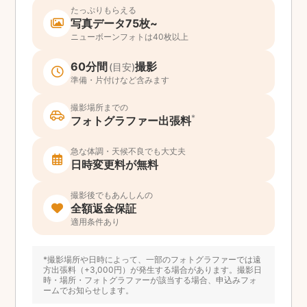
たっぷりもらえる
写真データ75枚~
ニューボーンフォトは40枚以上
60分間
撮影
(目安)
準備・片付けなど含みます
撮影場所までの
*
フォトグラファー出張料
急な体調・天候不良でも大丈夫
日時変更料が無料
撮影後でもあんしんの
全額返金保証
適用条件あり
*撮影場所や日時によって、一部のフォトグラファーでは遠
方出張料（+3,000円）が発生する場合があります。撮影日
時・場所・フォトグラファーが該当する場合、申込みフォ
ームでお知らせします。