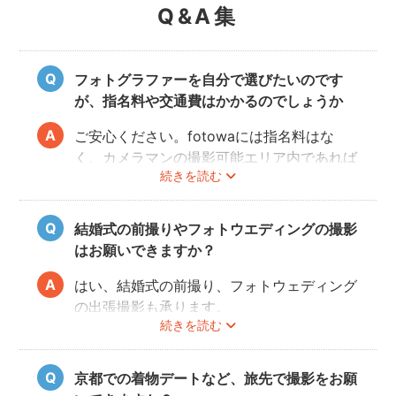
Q&A集
フォトグラファーを自分で選びたいのです
が、指名料や交通費はかかるのでしょうか
ご安心ください。fotowaには指名料はな
く、カメラマンの撮影可能エリア内であれば
続きを読む
交通費も一切かかりません。
自己PRやポートフォリオから、お好きなプ
ロのフォトグラファーをじっくりと選べるの
結婚式の前撮りやフォトウエディングの撮影
で、お二人とも安心して撮影することができ
はお願いできますか？
ます。
はい、結婚式の前撮り、フォトウェディング
の出張撮影も承ります。
続きを読む
fotowaでは衣装レンタル・着付け・ヘアメ
イクなどのオプションをご用意しておりませ
んので、お客様自身でご用意くださいませ。
京都での着物デートなど、旅先で撮影をお願