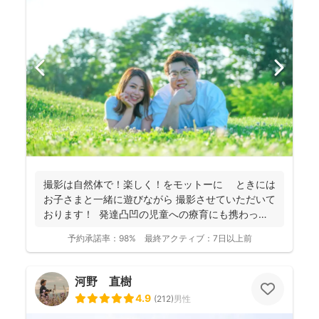
撮影は自然体で！楽しく！をモットーに ときには
お子さまと一緒に遊びながら 撮影させていただいて
おります！ 発達凸凹の児童への療育にも携わって
お...
予約承諾率：
98%
最終アクティブ：
7日以上前
河野 直樹
4.9
(
212
)
男性