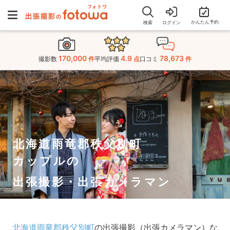
かんたん予約
検索
ログイン
170,000
4.9
78,673
撮影数
件
平均評価
点
口コミ
件
北海道雨竜郡秩父別町
カップルの
出張撮影・出張カメラマン
北海道雨竜郡秩父別町
の出張撮影（出張カメラマン）な