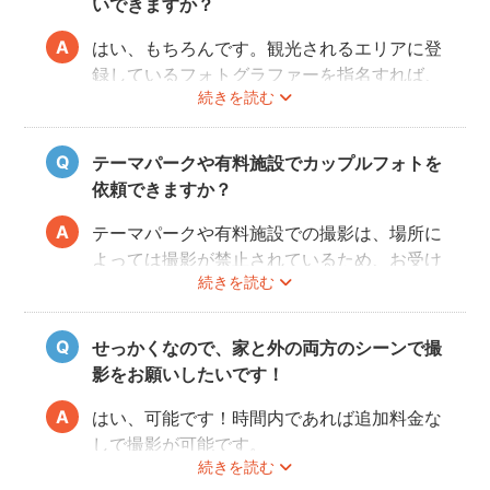
いできますか？
はい、もちろんです。観光されるエリアに登
録しているフォトグラファーを指名すれば、
続きを読む
旅行先でも撮影できます。
お好きな時間帯に撮影もできるので、是非と
も思い出に残るデートプランにしてください
テーマパークや有料施設でカップルフォトを
ね！
依頼できますか？
テーマパークや有料施設での撮影は、場所に
よっては撮影が禁止されているため、お受け
続きを読む
できない場合がございます。
予約前にお客様ご自身で、施設へのご確認を
お願いいたします。
せっかくなので、家と外の両方のシーンで撮
また、有料施設の場合、フォトグラファーの
影をお願いしたいです！
入場費などはお客様のご負担となりますので
ご了承ください。
はい、可能です！時間内であれば追加料金な
しで撮影が可能です。
続きを読む
撮影をスムーズに進行させるために、事前に