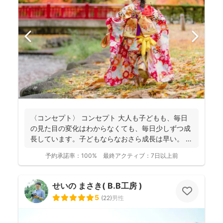
〈コンセプト〉 コンセプト 大人も子どもも、毎日
の見た目の変化はわからなくても、毎日少しずつ成
長しています。子どもならなおさら成長は早い。
大人...
予約承諾率：
100%
最終アクティブ：
7日以上前
せいの まさき( B.B工房 )
5
(
22
)
男性