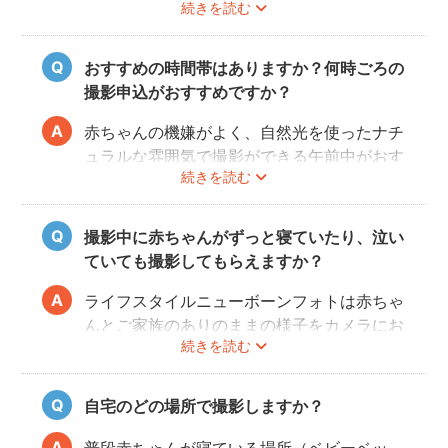
続きを読む
いるので、妊娠中にフォトグラファーを決め
て、撮影のご予約をするのがおすすめです。
（産後は赤ちゃんのお世話や、ご自身の体調
おすすめの時間帯はありますか？何時ごろの
により、検討する時間を確保することが難し
撮影申込がおすすめですか？
い場合が多いです。）
赤ちゃんの機嫌がよく、自然光を使ったナチ
ュラルな雰囲気で撮影ができる午前中がおす
続きを読む
すめです。
赤ちゃんもお母さんも、おうちに戻ってから
の生活リズムがまだ整わないうえ、授乳・お
撮影中に赤ちゃんがずっと寝ていたり、泣い
むつ替え・ねんねのタイミングは赤ちゃんに
ていても撮影してもらえますか？
よってそれぞれです。 日時を決めるのが難
しい場合、フォトグラファーへ予約時間をご
ライフスタイルニューボーンフォトは赤ちゃ
相談ください。
んとご家族のありのままの様子をカメラにお
続きを読む
さめます。そのため、寝ていたり、泣いてい
てもそのまま撮影をしていきます。生まれた
ての赤ちゃんの寝顔、元気いっぱいの泣き顔
自宅のどの場所で撮影しますか？
など、ぜひご家族の記念として残すことをお
すすめします！