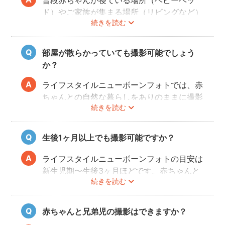
普段赤ちゃんが寝ている場所（ベビーベッ
ド）やご家族が集まる場所（リビングなど）
続きを読む
を中心に撮影します。撮影可能な場所や、撮
影NGの場所については事前にフォトグラフ
ァーと打ち合わせをお願いします。
部屋が散らかっていても撮影可能でしょう
か？
ライフスタイルニューボーンフォトでは、赤
ちゃんとの自然な暮らしをありのままに撮影
続きを読む
します。ご自身が気にならなければ、掃除や
片付けは必ずしも必要ではありません。も
し、お部屋の様子が気になる場合は、事前に
生後1ヶ月以上でも撮影可能ですか？
お部屋を整えていただきますようお願いしま
す。フォトグラファーが片付けなどをお手伝
ライフスタイルニューボーンフォトの目安は
いすること、撮影当日に片付けのお時間をと
新生児期〜生後3ヶ月ほどです。赤ちゃんと
ることはできかねることご承知ください。
続きを読む
の生活リズムが整い、お気持ちにも余裕がで
てきたタイミングでぜひお気軽にフォトグラ
ファーへご相談ください！
赤ちゃんと兄弟児の撮影はできますか？