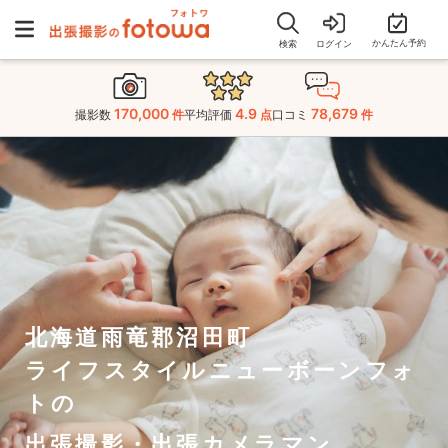
かんたん予約
検索
ログイン
170,000
4.9
78,679
撮影数
件
平均評価
点
口コミ
件
北海道雨竜郡沼田町
ライフスタイルニューボーンフォ
トの
出張撮影・出張カメラマン