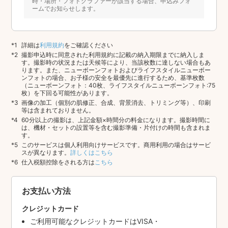
時・場所・フォトグラファーが該当する場合、申込みフォ
ームでお知らせします。
詳細は
利用規約
をご確認ください
撮影申込時に同意された利用規約に記載の納入期限までに納入しま
す。撮影時の状況または天候等により、当該枚数に達しない場合もあ
ります。また、ニューボーンフォトおよびライフスタイルニューボー
ンフォトの場合、お子様の安全を最優先に進行するため、基準枚数
（ニューボーンフォト：40枚、ライフスタイルニューボーンフォト:75
枚）を下回る可能性があります。
画像の加工（個別の肌修正、合成、背景消去、トリミング等）、印刷
等は含まれておりません。
60分以上の撮影は、上記金額×時間分の料金になります。撮影時間に
は、機材・セットの設置等を含む撮影準備・片付けの時間も含まれま
す。
このサービスは個人利用向けサービスです。商用利用の場合はサービ
スが異なります。
詳しくはこちら
仕入税額控除をされる方は
こちら
お支払い方法
クレジットカード
ご利用可能なクレジットカードはVISA・