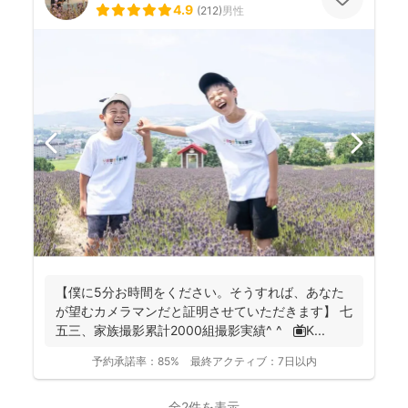
4.9
(
212
)
男性
【僕に5分お時間をください。そうすれば、あなた
が望むカメラマンだと証明させていただきます】 七
五三、家族撮影累計2000組撮影実績^ ^ 📺K...
予約承諾率：
85%
最終アクティブ：
7日以内
全2件を表示