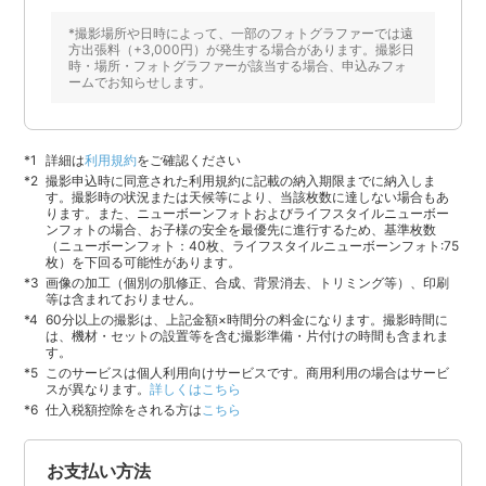
*撮影場所や日時によって、一部のフォトグラファーでは遠
方出張料（+3,000円）が発生する場合があります。撮影日
時・場所・フォトグラファーが該当する場合、申込みフォ
ームでお知らせします。
詳細は
利用規約
をご確認ください
撮影申込時に同意された利用規約に記載の納入期限までに納入しま
す。撮影時の状況または天候等により、当該枚数に達しない場合もあ
ります。また、ニューボーンフォトおよびライフスタイルニューボー
ンフォトの場合、お子様の安全を最優先に進行するため、基準枚数
（ニューボーンフォト：40枚、ライフスタイルニューボーンフォト:75
枚）を下回る可能性があります。
画像の加工（個別の肌修正、合成、背景消去、トリミング等）、印刷
等は含まれておりません。
60分以上の撮影は、上記金額×時間分の料金になります。撮影時間に
は、機材・セットの設置等を含む撮影準備・片付けの時間も含まれま
す。
このサービスは個人利用向けサービスです。商用利用の場合はサービ
スが異なります。
詳しくはこちら
仕入税額控除をされる方は
こちら
お支払い方法