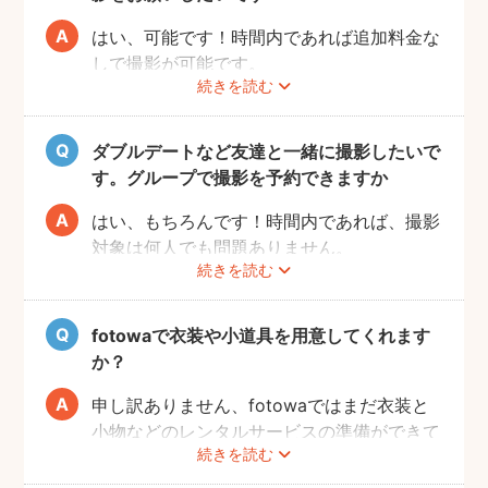
入場費などはお客様のご負担となりますので
ご了承ください。
はい、可能です！時間内であれば追加料金な
しで撮影が可能です。
続きを読む
撮影をスムーズに進行させるために、事前に
その旨をフォトグラファーにお伝えいただけ
ると幸いです。
ダブルデートなど友達と一緒に撮影したいで
す。グループで撮影を予約できますか
はい、もちろんです！時間内であれば、撮影
対象は何人でも問題ありません。
続きを読む
追加料金も一切なしで、ご友人と一緒に撮影
をお楽しみいただけます。
fotowaで衣装や小道具を用意してくれます
か？
申し訳ありません、fotowaではまだ衣装と
小物などのレンタルサービスの準備ができて
続きを読む
おりませんので、お客様ご自身にご用意をお
願いしております。