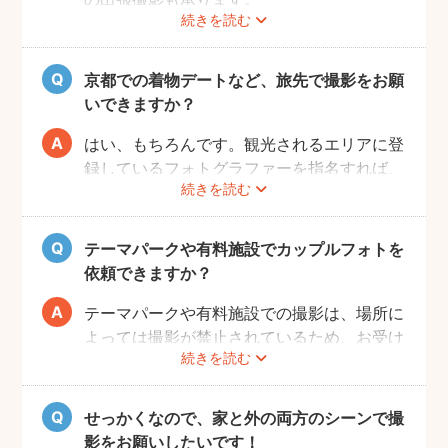
続きを読む
fotowaでは衣装レンタル・着付け・ヘアメ
イクなどのオプションをご用意しておりませ
んので、お客様自身でご用意くださいませ。
京都での着物デートなど、旅先で撮影をお願
いできますか？
はい、もちろんです。観光されるエリアに登
録しているフォトグラファーを指名すれば、
続きを読む
旅行先でも撮影できます。
お好きな時間帯に撮影もできるので、是非と
も思い出に残るデートプランにしてください
テーマパークや有料施設でカップルフォトを
ね！
依頼できますか？
テーマパークや有料施設での撮影は、場所に
よっては撮影が禁止されているため、お受け
続きを読む
できない場合がございます。
予約前にお客様ご自身で、施設へのご確認を
お願いいたします。
せっかくなので、家と外の両方のシーンで撮
また、有料施設の場合、フォトグラファーの
影をお願いしたいです！