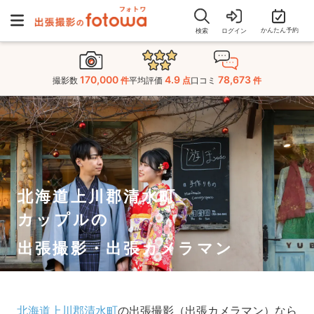
かんたん予約
検索
ログイン
170,000
4.9
78,673
撮影数
件
平均評価
点
口コミ
件
北海道上川郡清水町
カップルの
出張撮影・出張カメラマン
北海道上川郡清水町
の出張撮影（出張カメラマン）なら