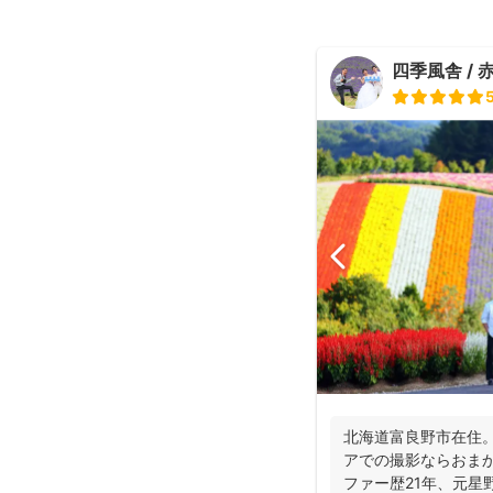
四季風舎 / 
北海道富良野市在住。
アでの撮影ならおまか
ファー歴21年、元星