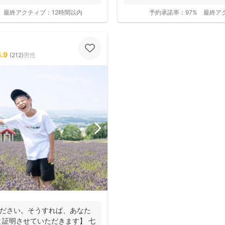
ーに...
最終アクティブ：
12時間以内
予約承諾率：
97%
最終ア
4.9
(
212
)
男性
ください。そうすれば、あなた
証明させていただきます】 七