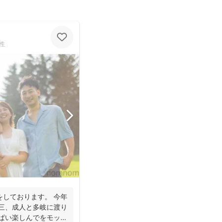
性
をしております。 今年
五三、成人と多岐に渡り
っぱい楽しんでをモット