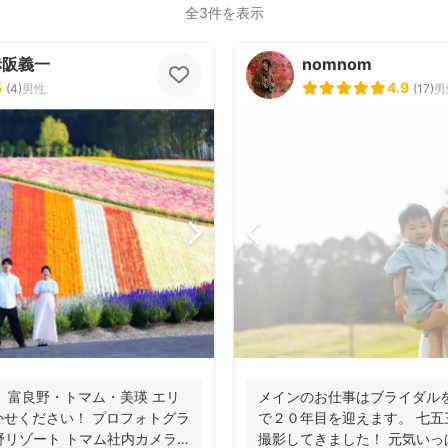
全3件を表示
赤阪義一
nomnom
5
4.9
(
4
)
男性
(
17
)
男
 富良野・トマム・美瑛 エリ
メインのお仕事はブライダル
せください！ プロフォトグラ
で２０年目を迎えます。 七
野リゾート トマム社内カメラ
撮影してきました！ 元気い