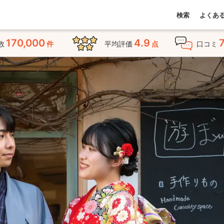
検索
よくあ
170,000
4.9
数
件
平均評価
点
口コミ