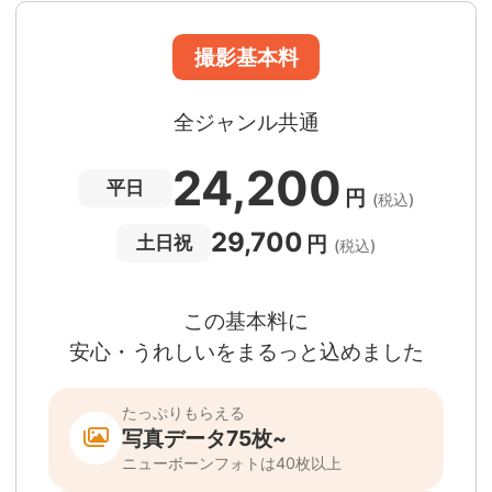
撮影場所までの
*
フォトグラファー出張料
急な体調・天候不良でも大丈夫
日時変更料が無料
撮影後でもあんしんの
全額返金保証
適用条件あり
撮影場所や日時によって、一部のフォトグラファ
は遠方出張料（+3,000円）が発生する場合が
ります。撮影日時・場所・フォトグラファーが
当する場合、申込みフォームでお知らせしま
。