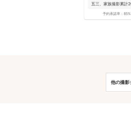
五三、家族撮影累計200
予約承諾率：
85%
安
他の撮影