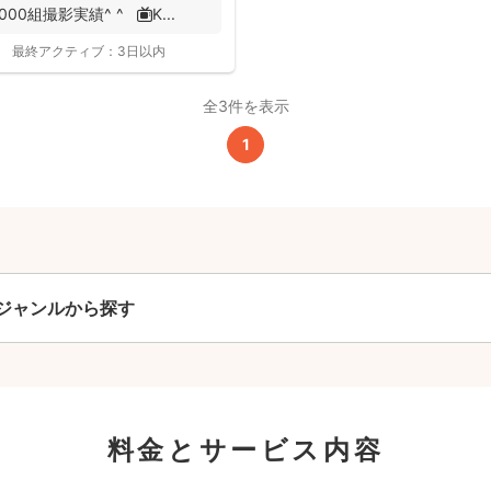
0組撮影実績^ ^ 📺K...
撮影基本料
最終アクティブ：
3日以内
全ジャンル共通
全3件を表示
24,200
1
平日
円
(税込)
29,700
円
土日祝
(税込)
この基本料に
心・うれしいをまるっと込めました
ジャンルから探す
たっぷりもらえる
写真データ75枚~
ニューボーンフォトは40枚以上
60分間
撮影
(目安)
料金とサービス内容
準備・片付けなど含みます