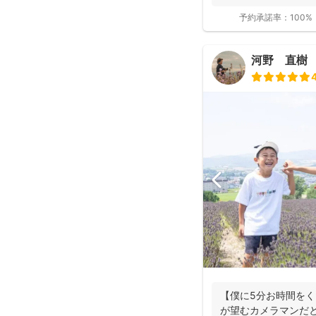
マン、...
予約承諾率：
100%
河野 直樹
【僕に5分お時間を
が望むカメラマンだと