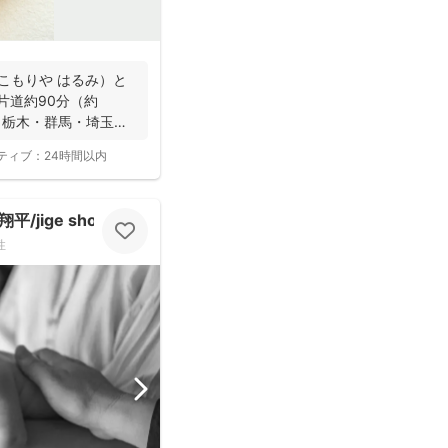
こもりや はるみ）と
片道約90分（約
・栃木・群馬・埼玉
ティブ：
24時間以内
jige shohe）
性