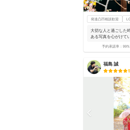
発達凸凹相談歓迎
L
大切な人と過ごした
ある写真を心がけてい
予約承諾率：
99%
福島 誠