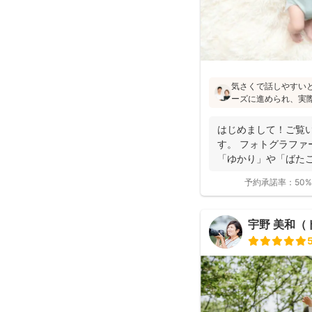
気さくで話しやすい
ーズに進められ、実
像通り！というお声も
フォトの研修をしっ
はじめまして！ご覧
験もあり、赤ちゃん
す。 フォトグラファ
けます♪
「ゆかり」や「ばたこ
く...
予約承諾率：
50%
宇野 美和（