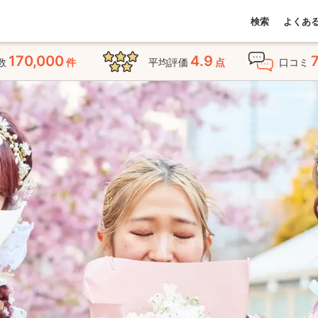
検索
よくあ
170,000
4.9
数
件
平均評価
点
口コミ