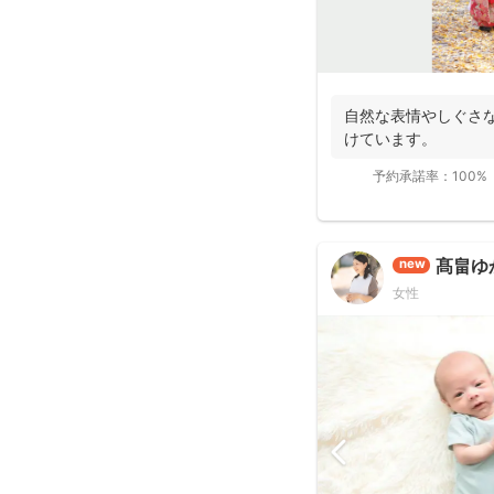
自然な表情やしぐさ
けています。
予約承諾率：
100%
髙畠ゆ
new
女性