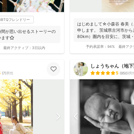
GBTQフレンドリー
はじめまして☆小森谷 春美（
申します。 茨城県古河市から
時間が思い出せるストーリーの
80km）圏内を目安に、茨城
ます⭐️
（一部）など北...
予約承諾率：
94%
最終アク
最終アクティブ：
3日以内
しょうちゃん（地下翔平/
5
5
(
7
)
男性
(
950
)
男