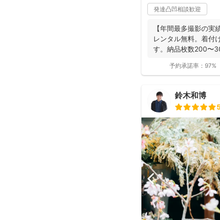
発達凸凹相談歓迎
【年間最多撮影の実
レンタル無料。着付
す。納品枚数200〜
つ妻の監修の下...
予約承諾率：
97%
鈴木和博