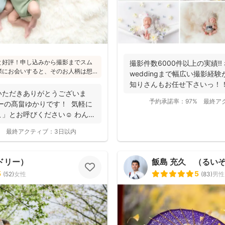
と好評！申し込みから撮影までスム
撮影件数6000件以上の実績!
際にお会いすると、そのお人柄は想
weddingまで幅広い撮影経
たくさんとのこと(^^)ニューボーン
知りさんもお任せ下さいっ！！ ⁡ ﹏
かり受講され、ウェディング業界経
いただきありがとうございま
から大人まで安心してお写りいただ
予約承諾率：
97%
最終ア
ーの髙畠ゆかりです！ 気軽に
」とお呼びください☺︎ わんぱ
最終アクティブ：
3日以内
ドリー）
飯島 充久 （るい
5
5
(
52
)
女性
(
83
)
男性