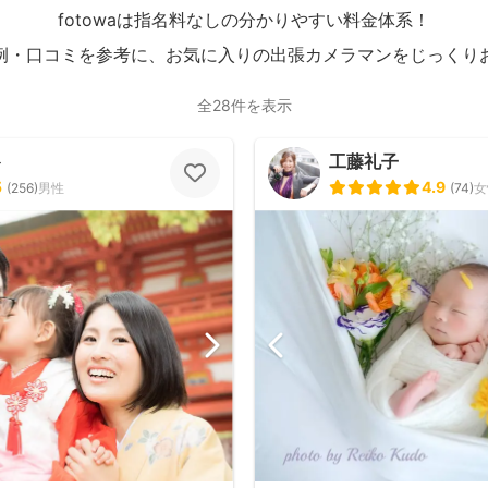
fotowaは指名料なしの分かりやすい料金体系！
例・口コミを参考に、お気に入りの出張カメラマンをじっくり
全28件を表示
ト
工藤礼子
5
4.9
(
256
)
男性
(
74
)
女