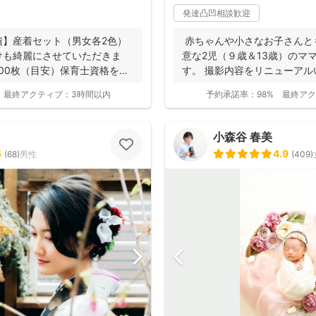
発達凸凹相談歓迎
績】産着セット（男女各2色）
赤ちゃんや小さなお子さんと
けも綺麗にさせていただきま
意な2児（９歳＆13歳）のマ
300枚（目安）保育士資格を持
す。 撮影内容をリニューア
内させ...
最終アクティブ：
3時間以内
予約承諾率：
98%
最終アク
小森谷 春美
5
4.9
(
68
)
男性
(
409
)