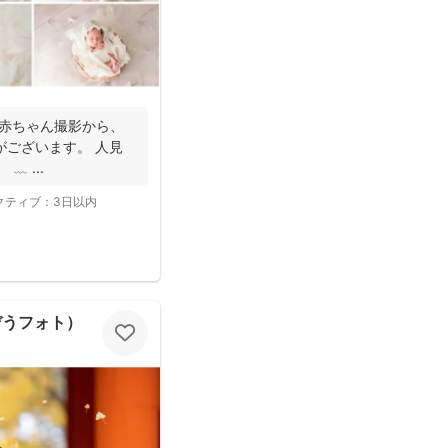
! 赤ちゃん撮影から、
験がございます。 人見
 ⁡...
クティブ：
3日以内
ぞうフォト）