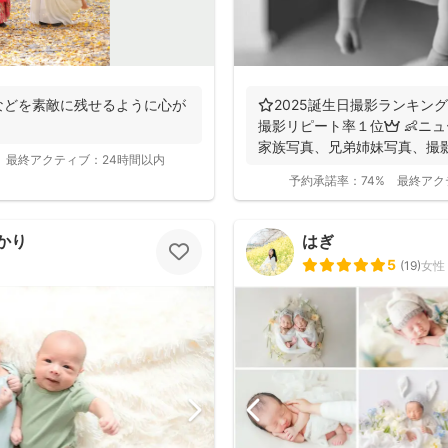
などを素敵に残せるように心が
⭐️2025誕生日撮影ランキング
撮影リピート率１位👑 👶ニ
家族写真、兄弟姉妹写真、撮影可
最終アクティブ：
24時間以内
予約承諾率：
74%
最終アク
かり
はぎ
5
(
19
)
女性