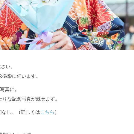
ださい。
念撮影に伺います。
写真に。
たりな記念写真が残せます。
切なし。（詳しくは
こちら
）