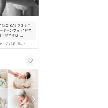
1位⭐️ 👑２０２３年
ューボーンフォト1枠で
能です🙌 ...
ティブ：
12時間以内