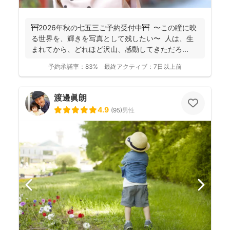
⛩️2026年秋の七五三ご予約受付中⛩️ 〜この瞳に映
る世界を、輝きを写真として残したい〜 人は、生
まれてから、どれほど沢山、感動してきただろ...
予約承諾率：
83%
最終アクティブ：
7日以上前
渡邊眞朗
4.9
(
95
)
男性