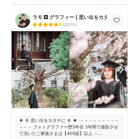
ラモ ✿ グラフィー [ 思い出をカタチに ]
5
(
22
)
男性
★ ☆ 思い出をカタチに ☆ ★ －－－－－－－－－
－－－ フォトグラファー歴3年目 3年間で撮影させ
て頂いたご家族さまは【400組】以上 －...