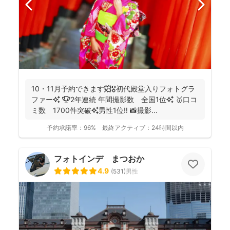
10・11月予約できます🍁🎖初代殿堂入りフォトグラ
ファー✨ 🏆2年連続 年間撮影数 全国1位✨ 🥇口コ
ミ数 1700件突破✨男性1位‼️ 📸撮影...
予約承諾率：
96%
最終アクティブ：
24時間以内
フォトインデ まつおか
4.9
(
531
)
男性