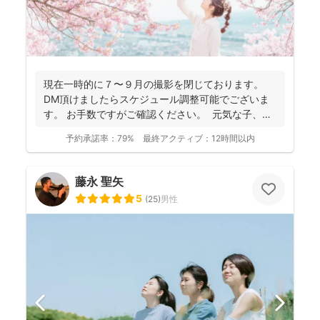
現在一時的に７〜９月の撮影を閉じております。
DM頂けましたらスケジュール調整可能でございま
す。 お手数ですがご確認ください。 元気な子、人
見知...
予約承諾率：
79%
最終アクティブ：
12時間以内
藤永 聖矢
5
(
25
)
男性