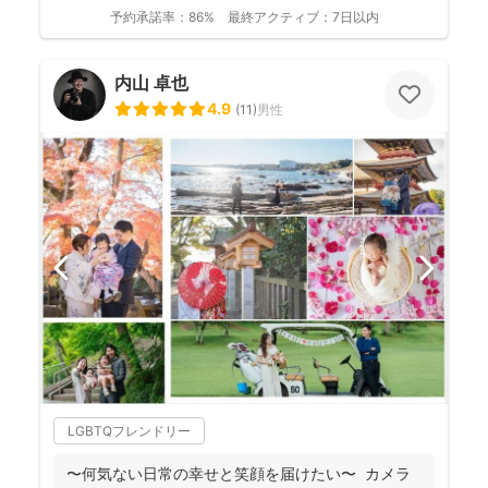
予約承諾率：
86%
最終アクティブ：
7日以内
内山 卓也
4.9
(
11
)
男性
LGBTQフレンドリー
〜何気ない日常の幸せと笑顔を届けたい〜 カメラ