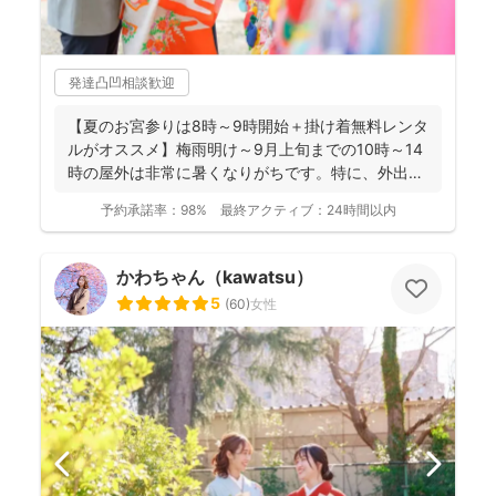
発達凸凹相談歓迎
【夏のお宮参りは8時～9時開始＋掛け着無料レンタ
ルがオススメ】梅雨明け～9月上旬までの10時～14
時の屋外は非常に暑くなりがちです。特に、外出に
不慣れな赤...
予約承諾率：
98%
最終アクティブ：
24時間以内
かわちゃん（kawatsu）
5
(
60
)
女性