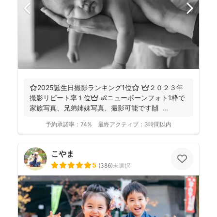
⭐️2025誕生日撮影ランキング1位⭐️ 👑２０２３年
撮影リピート率１位👑 👶ニューボーンフォト1枠で
家族写真、兄弟姉妹写真、撮影可能です🙌 ...
予約承諾率：
74%
最終アクティブ：
3時間以内
こやま
5
(
386
)
未選択