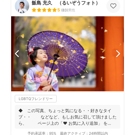
飯島 充久 （るいぞうフォト）
5
(
83
)
男性
LGBTQフレンドリー
◆ この写真、ちょっと気になる・・好きなタイ
プ・・ などなど、もしお気に召して頂けました
ら、 ページ上の「❤ お気に入り追加」 を
...
予約承諾率：
95%
最終アクティブ：
24時間以内