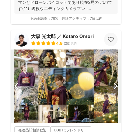
マンとドローンパイロットであり現在2児の パパで
す(^^) 現役ウエディングカメラマン ...
予約承諾率：
79%
最終アクティブ：
7日以内
大森 光太郎 ／ Kotaro Omori
4.9
(
39
)
男性
発達凸凹相談歓迎
LGBTQフレンドリー