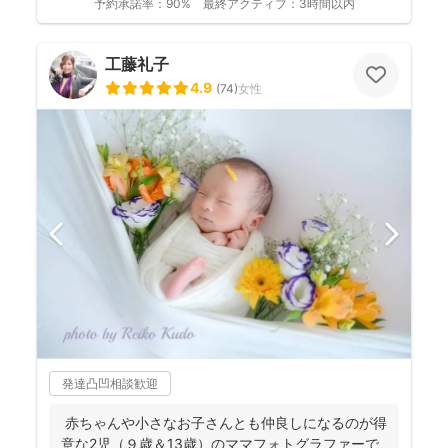
予約承諾率：
90%
最終アクティブ：
3時間以内
工藤礼子
4.9
(
74
)
女性
発達凸凹相談歓迎
赤ちゃんや小さなお子さんとも仲良しになるのが得
意な2児（９歳＆13歳）のママフォトグラファーで