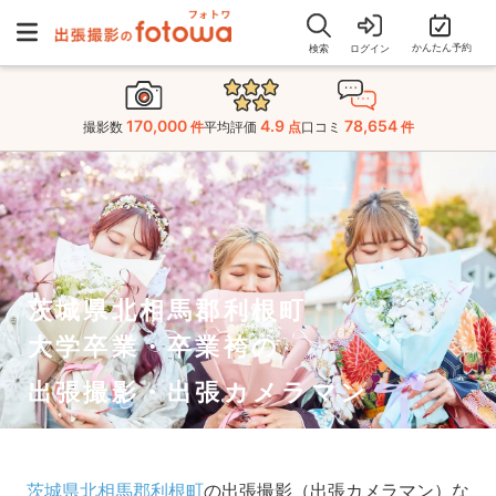
かんたん予約
検索
ログイン
170,000
4.9
78,654
撮影数
件
平均評価
点
口コミ
件
茨城県北相馬郡利根町
大学卒業・卒業袴の
出張撮影・出張カメラマン
茨城県北相馬郡利根町
の出張撮影（出張カメラマン）な