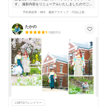
す。 撮影内容をリニューアルいたしましたのでご案
内させ...
予約承諾率：
98%
最終アクティブ：
7日以上前
たかの
5
(
182
)
男性
LGBTQフレンドリー