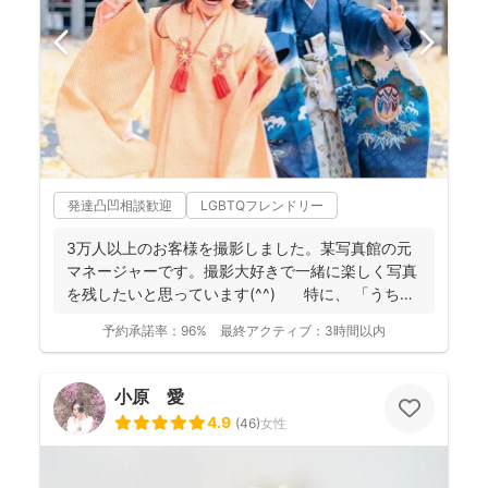
発達凸凹相談歓迎
LGBTQフレンドリー
3万人以上のお客様を撮影しました。某写真館の元
マネージャーです。撮影大好きで一緒に楽しく写真
を残したいと思っています(^^) 特に、 「うち
の...
予約承諾率：
96%
最終アクティブ：
3時間以内
小原 愛
4.9
(
46
)
女性