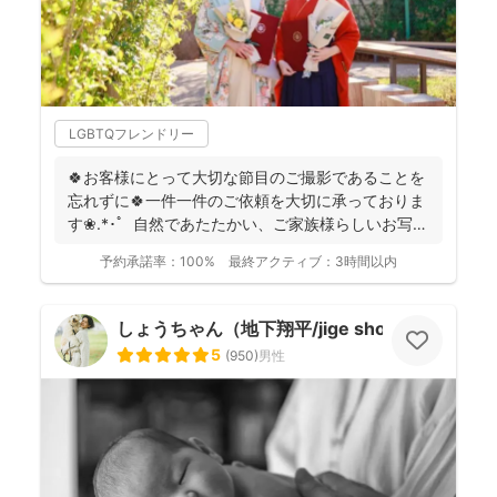
LGBTQフレンドリー
🍀お客様にとって大切な節目のご撮影であることを
忘れずに🍀一件一件のご依頼を大切に承っておりま
す❀.*･ﾟ 自然であたたかい、ご家族様らしいお写真
を残...
予約承諾率：
100%
最終アクティブ：
3時間以内
しょうちゃん（地下翔平/jige shohe）
5
(
950
)
男性