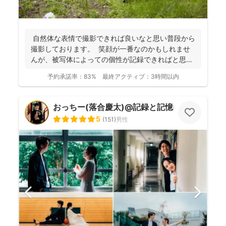
自然体な表情で撮影できれば良いなと思い普段から
撮影しております。 笑顔が一番なのかもしれませ
んが、被写体によっての個性が記録できればと思っ
ており...
予約承諾率：
83%
最終アクティブ：
3時間以内
おっちー(落合慶太)@記録と記憶に彩りを💐
5
(
151
)
男性