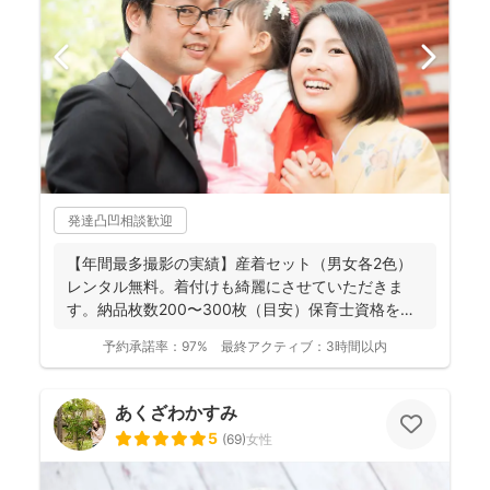
発達凸凹相談歓迎
【年間最多撮影の実績】産着セット（男女各2色）
レンタル無料。着付けも綺麗にさせていただきま
す。納品枚数200〜300枚（目安）保育士資格を持
つ妻の監修の下...
予約承諾率：
97%
最終アクティブ：
3時間以内
あくざわかすみ
5
(
69
)
女性