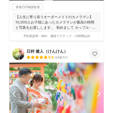
発達凸凹相談歓迎
【人生に寄り添うオーダーメイドのカメラマン】
10,000人お子様にあったカメラマンが最高の時間
と写真をお渡しします。 初めまして カップル・
フ...
予約承諾率：
86%
最終アクティブ：
12時間以内
日村 健人（けんけん）
4.9
(
348
)
男性