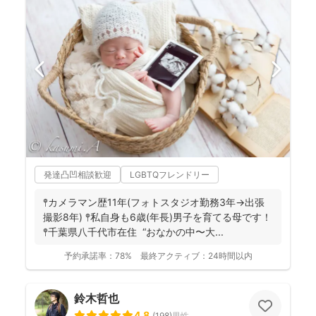
発達凸凹相談歓迎
LGBTQフレンドリー
𖤣カメラマン歴11年(フォトスタジオ勤務3年→出張
撮影8年) 𖤣私自身も6歳(年長)男子を育てる母です！
𖤣千葉県八千代市在住 “おなかの中〜大...
予約承諾率：
78%
最終アクティブ：
24時間以内
鈴木哲也
4.8
(
198
)
男性