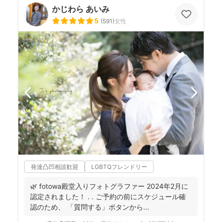
かじわら あいみ
5
(
591
)
女性
発達凸凹相談歓迎
LGBTQフレンドリー
🌿 fotowa殿堂入りフォトグラファー 2024年2月に
認定されました！ . . ご予約の前にスケジュール確
認のため、 「質問する」ボタンから...