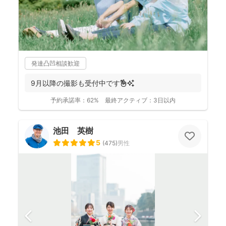
発達凸凹相談歓迎
9月以降の撮影も受付中です✌️✨
予約承諾率：
62%
最終アクティブ：
3日以内
池田 英樹
5
(
475
)
男性