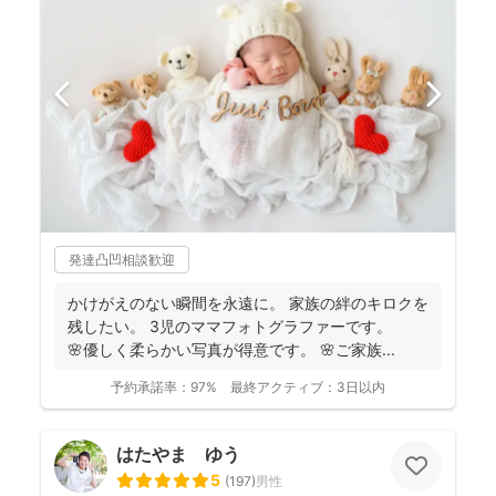
発達凸凹相談歓迎
かけがえのない瞬間を永遠に。 家族の絆のキロクを
残したい。 3児のママフォトグラファーです。
🌸優しく柔らかい写真が得意です。 🌸ご家族...
予約承諾率：
97%
最終アクティブ：
3日以内
はたやま ゆう
5
(
197
)
男性