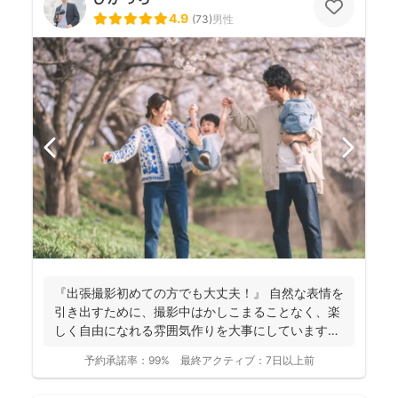
4.9
(
73
)
男性
『出張撮影初めての方でも大丈夫！』 自然な表情を
引き出すために、撮影中はかしこまることなく、楽
しく自由になれる雰囲気作りを大事にしています＾
＾ こ...
予約承諾率：
99%
最終アクティブ：
7日以上前