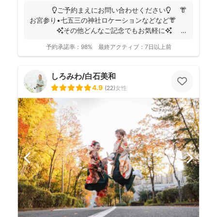
💡ご予約まえにお問い合わせください💡 👘
お宮参り•七五三の神社ロケーションなどなど👘
✨その他どんなご記念でもお気軽に✨
👶...
予約承諾率：
98%
最終アクティブ：
7日以上前
しろみわ/白石美和
4.9
(
22
)
女性