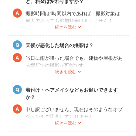
ど、料金は変わりますか？
撮影時間は1時間以内であれば、撮影対象は
何人であっても追加料金はありません！
続きを読む
ぜひお友だち同士で素敵な思い出を残してく
ださい。
天候が悪化した場合の撮影は？
当日に雨が降った場合でも、建物や屋根があ
る場所での撮影が可能です。
続きを読む
また、撮影の実施が難しいと判断される天候
不良の場合は、事前にフォトグラファーと決
行もしくは日時変更を相談してください。
着付け・ヘアメイクなどもお願いできます
日時変更方法は
こちら
をご参照ください。
か？
申し訳ございません、現在はそのようなオプ
ションをご用意しておりません。
続きを読む