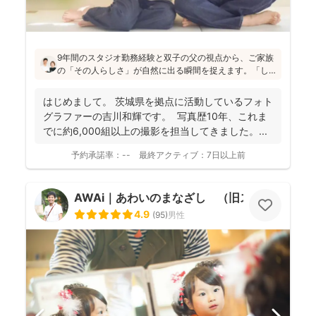
9年間のスタジオ勤務経験と双子の父の視点から、ご家族
の「その人らしさ」が自然に出る瞬間を捉えます。「し
っかりしなくて大丈夫」と緊張をほぐし、後から見返し
ても「楽しかった！」と気持ちがよみがえる写真を残す
はじめまして。 茨城県を拠点に活動しているフォト
ことを、心がけて活動されていらっしゃいます！
グラファーの吉川和輝です。 写真歴10年、これま
でに約6,000組以上の撮影を担当してきました。 ...
予約承諾率：
--
最終アクティブ：
7日以上前
AWAi｜あわいのまなざし （旧スマイルツリ
4.9
(
95
)
男性