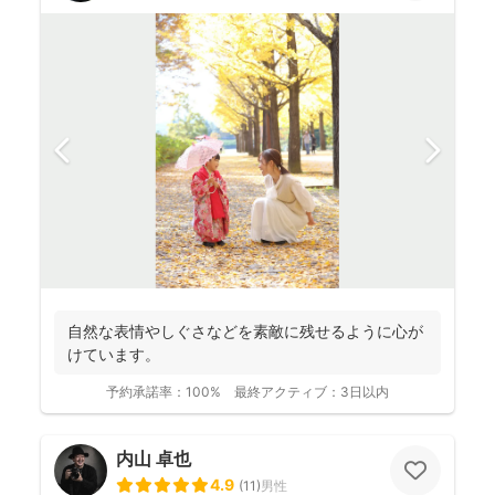
自然な表情やしぐさなどを素敵に残せるように心が
けています。
予約承諾率：
100%
最終アクティブ：
3日以内
内山 卓也
4.9
(
11
)
男性