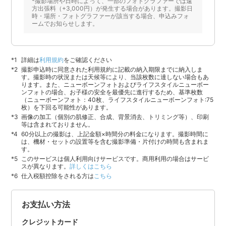
*撮影場所や日時によって、一部のフォトグラファーでは遠
方出張料（+3,000円）が発生する場合があります。撮影日
時・場所・フォトグラファーが該当する場合、申込みフォ
ームでお知らせします。
詳細は
利用規約
をご確認ください
撮影申込時に同意された利用規約に記載の納入期限までに納入しま
す。撮影時の状況または天候等により、当該枚数に達しない場合もあ
ります。また、ニューボーンフォトおよびライフスタイルニューボー
ンフォトの場合、お子様の安全を最優先に進行するため、基準枚数
（ニューボーンフォト：40枚、ライフスタイルニューボーンフォト:75
枚）を下回る可能性があります。
画像の加工（個別の肌修正、合成、背景消去、トリミング等）、印刷
等は含まれておりません。
60分以上の撮影は、上記金額×時間分の料金になります。撮影時間に
は、機材・セットの設置等を含む撮影準備・片付けの時間も含まれま
す。
このサービスは個人利用向けサービスです。商用利用の場合はサービ
スが異なります。
詳しくはこちら
仕入税額控除をされる方は
こちら
お支払い方法
クレジットカード