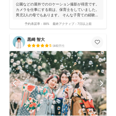
公園などの屋外でのロケーション撮影が得意です。
カメラを仕事にする前は、保育士をしていました。
男児2人の母でもあります。 そんな子育ての経験を
活かし、...
予約承諾率：
88%
最終アクティブ：
7日以上前
黒崎 智大
5
(
46
)
男性