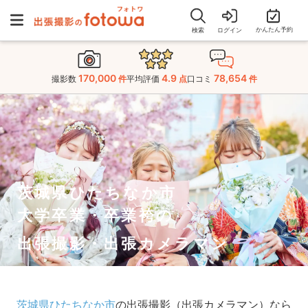
かんたん予約
検索
ログイン
170,000
4.9
78,654
撮影数
件
平均評価
点
口コミ
件
茨城県ひたちなか市
大学卒業・卒業袴の
出張撮影・出張カメラマン
茨城県ひたちなか市
の出張撮影（出張カメラマン）なら