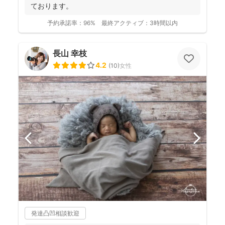
ております。
予約承諾率：
96%
最終アクティブ：
3時間以内
長山 幸枝
4.2
(
10
)
女性
発達凸凹相談歓迎