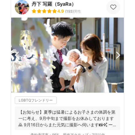
丹下 写羅（SyaRa）
4.9
(
193
)
男性
LGBTQフレンドリー
【お知らせ】夏季は猛暑によるお子さまの体調を第
一に考え、9月中旬まで撮影をお休みしております
🙇 9月16日からまた元気に撮影へ伺います📸✨ ー
ーーーーー...
予約承諾率：
95%
最終アクティブ：
7日以内