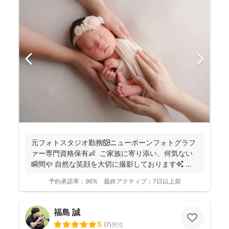
元フォトスタジオ勤務📷ニューボーンフォトグラフ
ァー専門資格保有👶 ご家族に寄り添い、何気ない
瞬間や 自然な笑顔を大切に撮影しております✨ ま
ずは...
予約承諾率：
96%
最終アクティブ：
7日以上前
福島 誠
5
(
7
)
男性