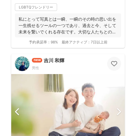
LGBTQフレンドリー
私にとって写真とは一瞬、一瞬のその時の思い出を
一生残せるツールの一つであり、過去と今、そして
未来を繋いでくれる存在です。大切な人たちとの写
真を残して、今あ...
予約承諾率：
98%
最終アクティブ：
7日以上前
吉川 和輝
new
男性