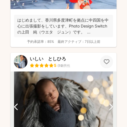
はじめまして、香川県多度津町を拠点に中四国を中
心に出張撮影をしています、Photo Design Switch
の上田 純（ウエタ ジュン）です。 ...
予約承諾率：
85%
最終アクティブ：
7日以上前
いしい としひろ
5
(
19
)
男性