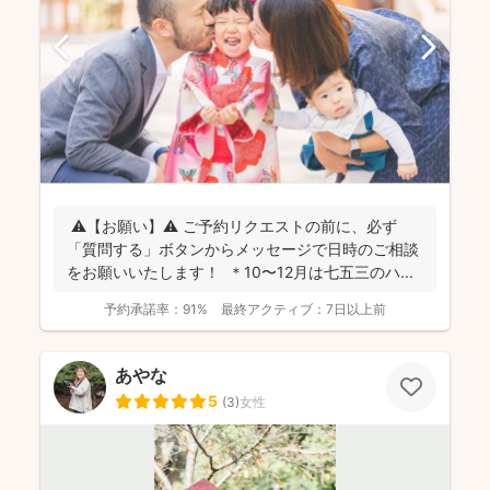
⚠️【お願い】⚠️ ご予約リクエストの前に、必ず
「質問する」ボタンからメッセージで日時のご相談
をお願いいたします！ ＊10〜12月は七五三のハ...
予約承諾率：
91%
最終アクティブ：
7日以上前
あやな
5
(
3
)
女性