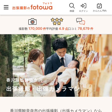
かんたん予約
検索
ログイン
170,000
4.9
78,679
撮影数
件
平均評価
点
口コミ
件
香川県観音寺市の
出張撮影・出張カメラマン
香川県観音寺市の出張撮影（出張カメラマン）なら