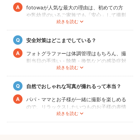
fotowaが人気な最大の理由は、初めての方
や乳幼児のいるご家族でも「安心」して撮影
続きを読む
を楽しんでいただけることです。
厳しい審査を通過した、赤ちゃん・子どもの
扱いに慣れているパパ・ママ世代のカメラマ
安全対策はどこまでしている？
ンが全国に多数在籍。
またどのカメラマンでも指名料は一切ござい
フォトグラファーは体調管理はもちろん、撮
ません。分かりやすい料金体系も人気のポイ
影当日の手洗い・除菌・換気などの感染症対
ントです。
続きを読む
策や、熱中症予防に努めます。
また、撮影中はご家族のペースに合わせなが
ら、周囲や足元に危険なものがないか注意を
自然でおしゃれな写真が撮れるって本当？
呼び掛けながら進行しますのでご安心くださ
い。
パパ・ママとお子様が一緒に撮影を楽しめる
ので、リラックスしたいつものお子様の表情
続きを読む
を撮影できます。
こども・家族撮影に長けたプロカメラマンの
中から、ユーザー自身が好きなカメラマンを
指名するので、自分好みの「家族らしいおし