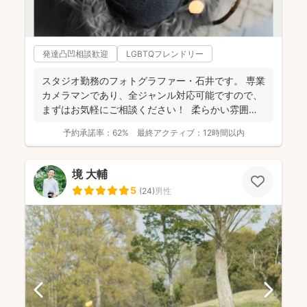
発達凸凹相談歓迎
LGBTQフレンドリー
スタジオ勤務のフォトグラファー・石井です。 専業
カメラマンであり、全ジャンル対応可能ですので、
まずはお気軽にご相談ください！ 柔らかい雰囲気
で自然...
予約承諾率：
62%
最終アクティブ：
12時間以内
境 大輔
5
(
24
)
男性