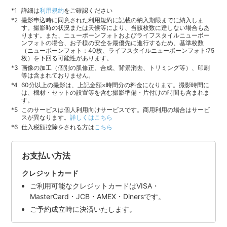
詳細は
利用規約
をご確認ください
撮影申込時に同意された利用規約に記載の納入期限までに納入しま
す。撮影時の状況または天候等により、当該枚数に達しない場合もあ
ります。また、ニューボーンフォトおよびライフスタイルニューボー
ンフォトの場合、お子様の安全を最優先に進行するため、基準枚数
（ニューボーンフォト：40枚、ライフスタイルニューボーンフォト:75
枚）を下回る可能性があります。
画像の加工（個別の肌修正、合成、背景消去、トリミング等）、印刷
等は含まれておりません。
60分以上の撮影は、上記金額×時間分の料金になります。撮影時間に
は、機材・セットの設置等を含む撮影準備・片付けの時間も含まれま
す。
このサービスは個人利用向けサービスです。商用利用の場合はサービ
スが異なります。
詳しくはこちら
仕入税額控除をされる方は
こちら
お支払い方法
クレジットカード
ご利用可能なクレジットカードはVISA・
MasterCard・JCB・AMEX・Dinersです。
ご予約成立時に決済いたします。