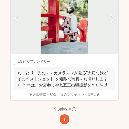
LGBTQフレンドリー
おっとり一児のママカメラマンが撮る”大切な我が
子のベストショット”を素敵な写真をお撮りします
♩ 昨年は、お宮参りや七五三出張撮影を５０件以
上！ どれも...
予約承諾率：
80%
最終アクティブ：
3日以内
全6件を表示
1