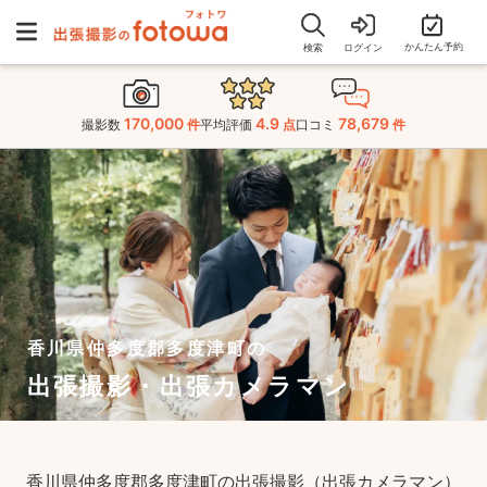
かんたん予約
検索
ログイン
170,000
4.9
78,679
撮影数
件
平均評価
点
口コミ
件
香川県仲多度郡多度津町の
出張撮影・出張カメラマン
香川県仲多度郡多度津町の出張撮影（出張カメラマン）