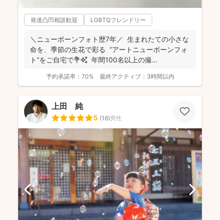
発達凸凹相談歓迎
LGBTQフレンドリー
＼ニューボーンフォト歴7年／ 生まれたての小さな
命を、季節の生花で彩る “アートニューボーンフォ
ト”をご自宅で💐✨ 年間100名以上の撮...
予約承諾率：
70%
最終アクティブ：
3時間以内
上田 純
5
(
16
)
男性