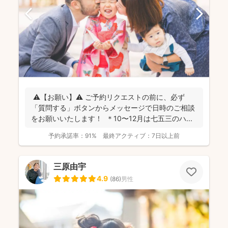
⚠️【お願い】⚠️ ご予約リクエストの前に、必ず
「質問する」ボタンからメッセージで日時のご相談
をお願いいたします！ ＊10〜12月は七五三のハ...
予約承諾率：
91%
最終アクティブ：
7日以上前
三原由宇
4.9
(
86
)
男性