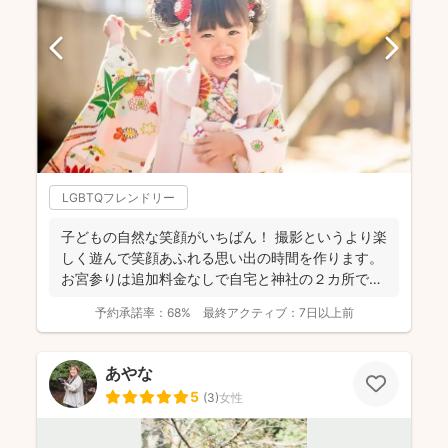
LGBTQフレンドリー
子どもの自然な笑顔がいちばん！ 撮影というより楽
しく遊んで笑顔あふれる思い出の時間を作ります。
お宮参りは追加料金なしで自宅と神社の２カ所で撮
影で...
予約承諾率：
68%
最終アクティブ：
7日以上前
あやな
5
(
3
)
女性