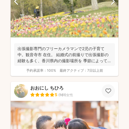
出張撮影専門のフリーカメラマンで2児の子育て
中。観音寺市 在住。 結婚式の前撮りで出張撮影の
経験も多く、香川県内の撮影場所を 季節によって最
適な提案が...
予約承諾率：
100%
最終アクティブ：
7日以上前
おおにし ちひろ
5
(
161
)
女性