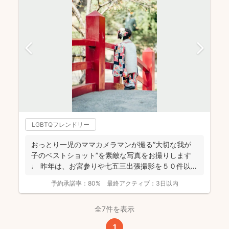
LGBTQフレンドリー
おっとり一児のママカメラマンが撮る”大切な我が
子のベストショット”を素敵な写真をお撮りします
♩ 昨年は、お宮参りや七五三出張撮影を５０件以
上！ どれも...
予約承諾率：
80%
最終アクティブ：
3日以内
全7件を表示
1