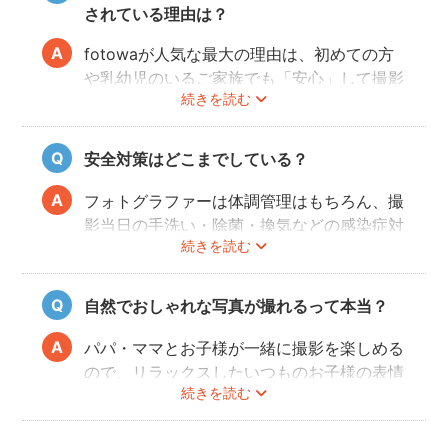
されている理由は？
fotowaが人気な最大の理由は、初めての方
や乳幼児のいるご家族でも「安心」して撮影
続きを読む
を楽しんでいただけることです。
厳しい審査を通過した、赤ちゃん・子どもの
扱いに慣れているパパ・ママ世代のカメラマ
安全対策はどこまでしている？
ンが全国に多数在籍。
またどのカメラマンでも指名料は一切ござい
フォトグラファーは体調管理はもちろん、撮
ません。分かりやすい料金体系も人気のポイ
影当日の手洗い・除菌・換気などの感染症対
ントです。
続きを読む
策や、熱中症予防に努めます。
また、撮影中はご家族のペースに合わせなが
ら、周囲や足元に危険なものがないか注意を
自然でおしゃれな写真が撮れるって本当？
呼び掛けながら進行しますのでご安心くださ
い。
パパ・ママとお子様が一緒に撮影を楽しめる
ので、リラックスしたいつものお子様の表情
続きを読む
を撮影できます。
こども・家族撮影に長けたプロカメラマンの
中から、ユーザー自身が好きなカメラマンを