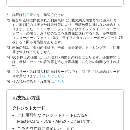
詳細は
利用規約
をご確認ください
撮影申込時に同意された利用規約に記載の納入期限までに納入しま
す。撮影時の状況または天候等により、当該枚数に達しない場合もあ
ります。また、ニューボーンフォトおよびライフスタイルニューボー
ンフォトの場合、お子様の安全を最優先に進行するため、基準枚数
（ニューボーンフォト：40枚、ライフスタイルニューボーンフォト:75
枚）を下回る可能性があります。
画像の加工（個別の肌修正、合成、背景消去、トリミング等）、印刷
等は含まれておりません。
60分以上の撮影は、上記金額×時間分の料金になります。撮影時間に
は、機材・セットの設置等を含む撮影準備・片付けの時間も含まれま
す。
このサービスは個人利用向けサービスです。商用利用の場合はサービ
スが異なります。
詳しくはこちら
仕入税額控除をされる方は
こちら
お支払い方法
クレジットカード
ご利用可能なクレジットカードはVISA・
MasterCard・JCB・AMEX・Dinersです。
ご予約成立時に決済いたします。