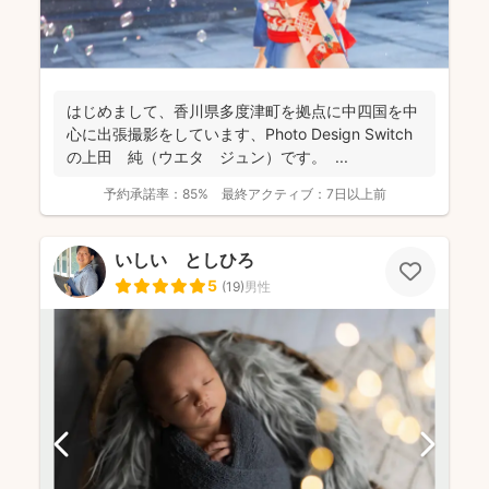
はじめまして、香川県多度津町を拠点に中四国を中
心に出張撮影をしています、Photo Design Switch
の上田 純（ウエタ ジュン）です。 ...
予約承諾率：
85%
最終アクティブ：
7日以上前
いしい としひろ
5
(
19
)
男性