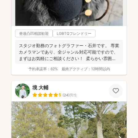
発達凸凹相談歓迎
LGBTQフレンドリー
スタジオ勤務のフォトグラファー・石井です。 専業
カメラマンであり、全ジャンル対応可能ですので、
まずはお気軽にご相談ください！ 柔らかい雰囲気
で自然...
予約承諾率：
62%
最終アクティブ：
12時間以内
境 大輔
5
(
24
)
男性