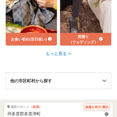
前撮り
お食い初め(百日祝い)
（ウェディング）
もっと見る
他の市区町村から探す
撮影スポット
（必須）
候補を表示/選択