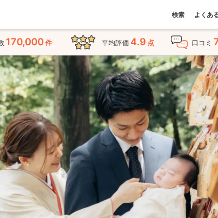
検索
よくあ
170,000
4.9
数
件
平均評価
点
口コミ