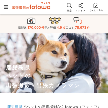
かんたん予約
検索
ログイン
170,000
4.9
78,673
撮影数
件
平均評価
点
口コミ
件
鹿児島県
ペットの
出張撮影・出張カメラマン
鹿児島県
でペットの写真撮影ならfotowa（フォトワ）