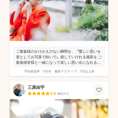
ご家族様のかけがえのない瞬間を、〝愛しい思いを
形としてお写真で紡いで〟残していけれる撮影を ご
家族様皆様と一緒になって楽しい思い出になれる撮
影をしており...
予約承諾率：
100%
最終アクティブ：
7日以上前
三原由宇
4.9
(
86
)
男性