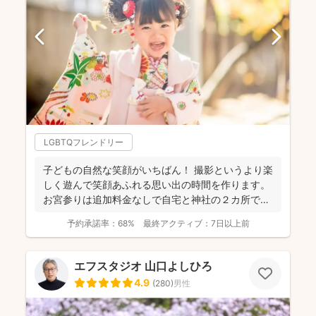
LGBTQフレンドリー
子どもの自然な笑顔がいちばん！ 撮影というより楽
しく遊んで笑顔あふれる思い出の時間を作ります。
お宮参りは追加料金なしで自宅と神社の２カ所で撮
影で...
予約承諾率：
68%
最終アクティブ：
7日以上前
エフスタジオ 山口よしひろ
4.9
(
280
)
男性