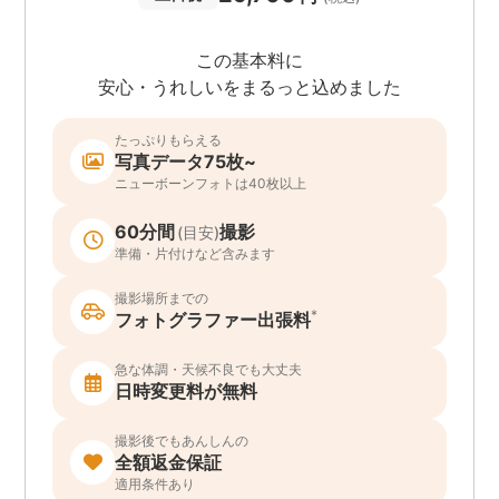
この基本料に
安心・うれしいをまるっと込めました
たっぷりもらえる
写真データ75枚~
ニューボーンフォトは40枚以上
60分間
撮影
(目安)
準備・片付けなど含みます
撮影場所までの
*
フォトグラファー出張料
急な体調・天候不良でも大丈夫
日時変更料が無料
撮影後でもあんしんの
全額返金保証
適用条件あり