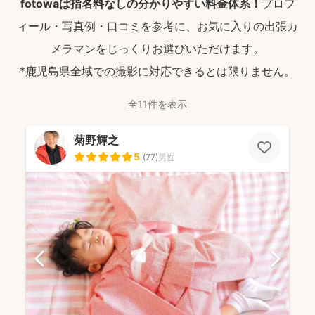
fotowaは指名料なしの分かりやすい料金体系！
プロフ
ィール・写真例・口コミを参考に、お気に入りの出張カ
メラマンをじっくりお選びいただけます。
*鹿児島県全域での撮影に対応できるとは限りません。
全11件を表示
菊野輝之
5
(
77
)
男性