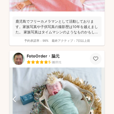
鹿児島でフリーカメラマンとして活動しておりま
す。家族写真や子供写真の撮影歴は10年を越えまし
た。 家族写真はタイムマシンのようなものかもしれ
ません。いつ...
予約承諾率：
99%
最終アクティブ：
7日以上前
FotoOrder・脇元
5
(
8
)
男性