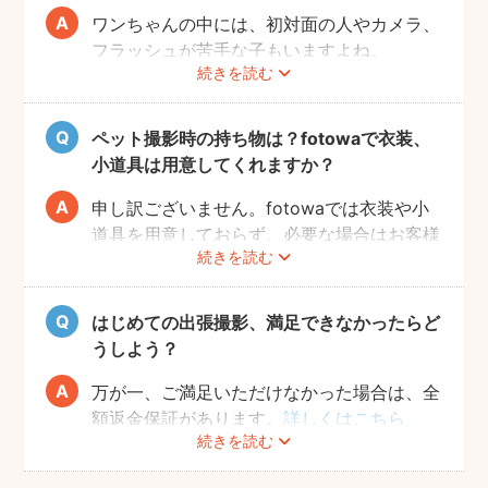
ワンちゃんの中には、初対面の人やカメラ、
フラッシュが苦手な子もいますよね。
続きを読む
fotowaの出張撮影は、ペット撮影の実績が
あるプロフォトグラファーが担当いたしま
す。
ペット撮影時の持ち物は？fotowaで衣装、
当日に素敵な写真を撮るため、サイト内のメ
小道具は用意してくれますか？
ッセージ機能を使った事前相談をおすすめい
たします。ワンちゃんの苦手なこと、お願い
申し訳ございません。fotowaでは衣装や小
したい事、撮ってほしい写真のイメージなど
道具を用意しておらず、必要な場合はお客様
続きを読む
をフォトグラファーへお送りください。
自身にご準備をお願いしております。
飼い主さんとコミュニケーションをとりなが
当日の持ち物としては、ペットが大好きなお
ら、時間内で最大限ワンちゃんの素敵な表情
もちゃやお菓子のご用意をおすすめしており
はじめての出張撮影、満足できなかったらど
を引き出せるようにご提案いたします。
ます。
うしよう？
落ち着かせたり、目線を合わせやすくなるた
め、可愛い写真がスムーズに撮れるようにな
万が一、ご満足いただけなかった場合は、全
ります。
額返金保証があります。
詳しくはこちら
続きを読む