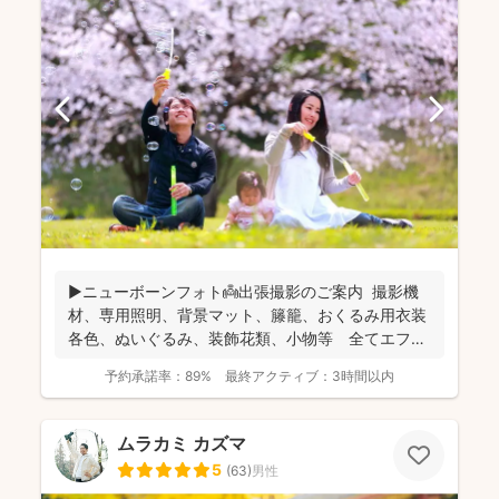
▶︎ニューボーンフォト👼出張撮影のご案内 撮影機
材、専用照明、背景マット、籐籠、おくるみ用衣装
各色、ぬいぐるみ、装飾花類、小物等 全てエフ・
スタジオが...
予約承諾率：
89%
最終アクティブ：
3時間以内
ムラカミ カズマ
5
(
63
)
男性