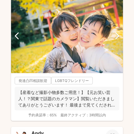
発達凸凹相談歓迎
LGBTQフレンドリー
【産着など撮影小物多数ご用意！】【元お笑い芸
人！？関東で話題のカメラマン】閲覧いただきまし
てありがとうございます！ 最後まで見てくだされば
嬉しいです♪ ...
予約承諾率：
65%
最終アクティブ：
3時間以内
Andy