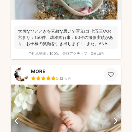
大切なひとときを素敵な思いで写真に! 七五三やお
宮参り：150件、幼稚園行事：60件の撮影実績があ
り、お子様の笑顔を引き出します！ また、ANA
の...
予約承諾率：
100%
最終アクティブ：
3日以内
MORE
5
(
3
)
女性