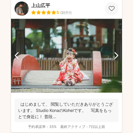
上山広平
5
(
3
)
男性
はじめまして、 閲覧していただきありがとうござ
います。 Studio KonaのKoheiです。 写真をもっ
とで身近に！ 普段...
予約承諾率：
35%
最終アクティブ：
7日以上前