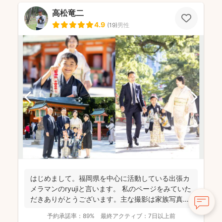
高松竜二
4.9
(
19
)
男性
はじめまして。福岡県を中心に活動している出張カ
メラマンのryujiと言います。 私のページをみていた
だきありがとうございます。主な撮影は家族写真
(七五三...
予約承諾率：
89%
最終アクティブ：
7日以上前