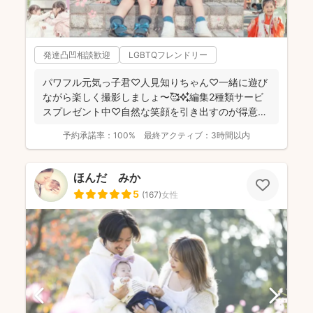
発達凸凹相談歓迎
LGBTQフレンドリー
パワフル元気っ子君♡人見知りちゃん♡一緒に遊び
ながら楽しく撮影しましょ〜🥰✨編集2種類サービ
スプレゼント中♡自然な笑顔を引き出すのが得意な
NANAです😚🙌...
予約承諾率：
100%
最終アクティブ：
3時間以内
ほんだ みか
5
(
167
)
女性