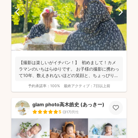
【撮影は楽しいがイチバン！】 初めまして！カメ
ラマンのいちはらゆりです。 お子様の撮影に携わっ
て10年、数えきれないほどの笑顔と、ちょっぴり泣
き顔...
予約承諾率：
100%
最終アクティブ：
7日以上前
glam photo高木皓史 (あっきー)
5
(
317
)
男性