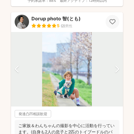
予約承諾率：
88%
最終アクティブ：
12時間以内
Dorup photo 智(とも)
5
(
2
)
男性
発達凸凹相談歓迎
ご家族＆わんちゃんの撮影を中心に活動を行ってい
ます。(自身も2人の息子と2匹のトイプードルのパ