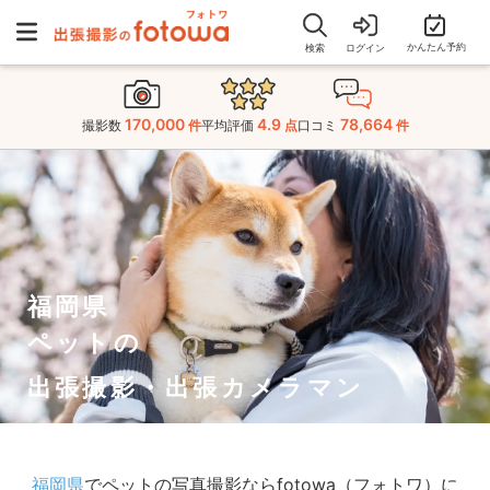
かんたん予約
検索
ログイン
170,000
4.9
78,664
撮影数
件
平均評価
点
口コミ
件
福岡県
ペットの
出張撮影・出張カメラマン
福岡県
でペットの写真撮影ならfotowa（フォトワ）に