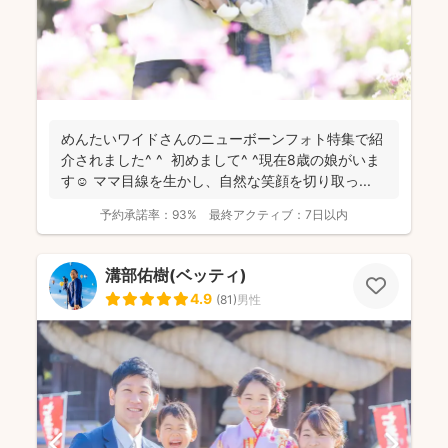
めんたいワイドさんのニューボーンフォト特集で紹
介されました^ ^ 初めまして^ ^現在8歳の娘がいま
す☺︎ ママ目線を生かし、自然な笑顔を切り取っ...
予約承諾率：
93%
最終アクティブ：
7日以内
溝部佑樹(ベッティ)
4.9
(
81
)
男性