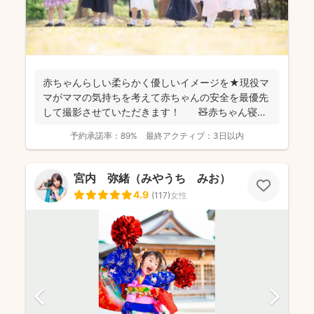
赤ちゃんらしい柔らかく優しいイメージを★現役マ
マがママの気持ちを考えて赤ちゃんの安全を最優先
して撮影させていただきます！ 🧸赤ちゃん寝か
しつけ...
予約承諾率：
89%
最終アクティブ：
3日以内
宮内 弥緒（みやうち みお）
4.9
(
117
)
女性