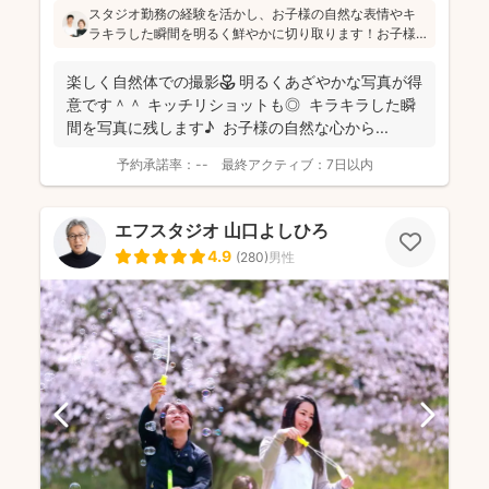
スタジオ勤務の経験を活かし、お子様の自然な表情やキ
ラキラした瞬間を明るく鮮やかに切り取ります！お子様
のペースを大切にし、たくさんお話しして緊張をほぐし
ながら「楽しかった！」と思っていただけるよう、そし
楽しく自然体での撮影🌷 明るくあざやかな写真が得
て親御さんに安心していただける撮影をお心掛けている
意です＾＾ キッチリショットも◎ キラキラした瞬
とのことです(^^)
間を写真に残します♪ お子様の自然な心から...
予約承諾率：
--
最終アクティブ：
7日以内
エフスタジオ 山口よしひろ
4.9
(
280
)
男性