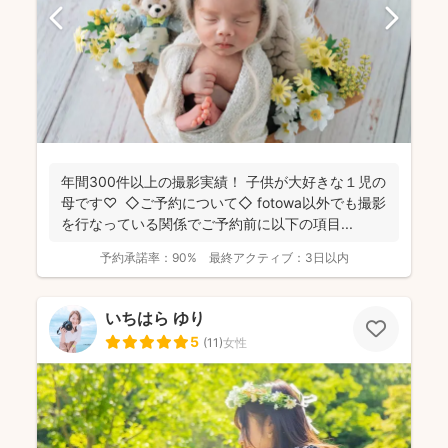
年間300件以上の撮影実績！ 子供が大好きな１児の
母です♡ ◇ご予約について◇ fotowa以外でも撮影
を行なっている関係でご予約前に以下の項目...
予約承諾率：
90%
最終アクティブ：
3日以内
いちはら ゆり
5
(
11
)
女性