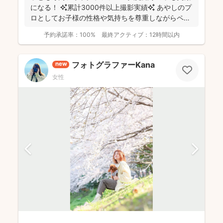
になる！ ✨累計3000件以上撮影実績✨ あやしのプ
ロとしてお子様の性格や気持ちを尊重しながらペー
スに合...
予約承諾率：
100%
最終アクティブ：
12時間以内
フォトグラファーKana
new
女性