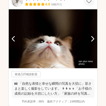
4.9
(
48
)
男性
発達凸凹相談歓迎
📸 「自然な表情と幸せな瞬間の写真を大切に」皆さ
まと楽しく撮影をしています。 👨‍👩‍👧‍👦「お子様の
成長の記録を大切にしたい方」「家族の絆を写真に
残し...
予約承諾率：
98%
最終アクティブ：
24時間以内