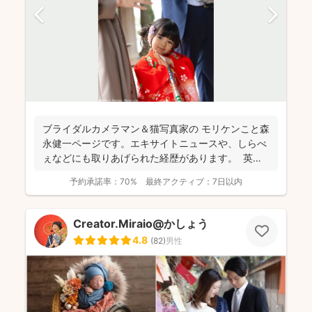
ブライダルカメラマン＆猫写真家の​ モリケンこと森
永健一ページです。エキサイトニュースや、しらべ
ぇなどにも取りあげられた経歴があります。 英語
で...
予約承諾率：
70%
最終アクティブ：
7日以内
Creator.Miraio@かしょう
4.8
(
82
)
男性