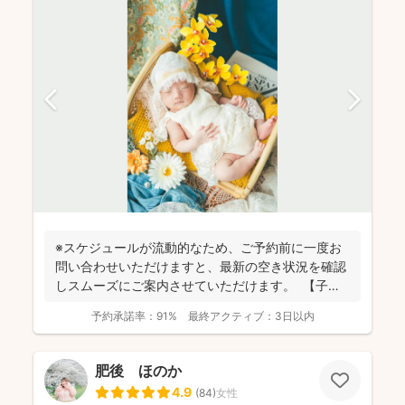
※スケジュールが流動的なため、ご予約前に一度お
問い合わせいただけますと、最新の空き状況を確認
しスムーズにご案内させていただけます。 【子ど
もが大好き...
予約承諾率：
91%
最終アクティブ：
3日以内
肥後 ほのか
4.9
(
84
)
女性