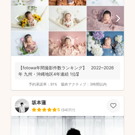
【fotowa年間撮影件数ランキング】 2022~2026
年 九州・沖縄地区4年連続 1位🎖️
予約承諾率：
91%
最終アクティブ：
3時間以内
坂本蓮
5
(
34
)
男性