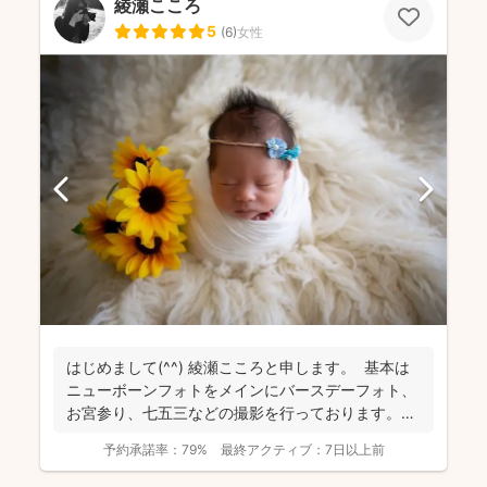
綾瀬こころ
5
(
6
)
女性
はじめまして(^^) 綾瀬こころと申します。 基本は
ニューボーンフォトをメインにバースデーフォト、
お宮参り、七五三などの撮影を行っております。
日...
予約承諾率：
79%
最終アクティブ：
7日以上前