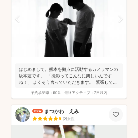
はじめまして。熊本を拠点に活動するカメラマンの
坂本蓮です。 「撮影ってこんなに楽しいんです
ね！」 よくそう言っていただきます。 緊張してい
た...
予約承諾率：
90%
最終アクティブ：
7日以内
まつかわ えみ
new
5
(
2
)
女性