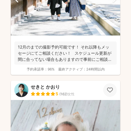
12月のまでの撮影予約可能です！ それ以降もメッ
セージにてご相談ください！ スケジュール更新が
間に合ってない場合もありますので事前にご相談く
だ...
予約承諾率：
96%
最終アクティブ：
24時間以内
せきと かおり
5
(
162
)
女性