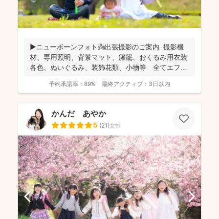
▶︎ニューボーンフォト👼出張撮影のご案内 撮影機
材、専用照明、背景マット、籐籠、おくるみ用衣装
各色、ぬいぐるみ、装飾花類、小物等 全てエフ・
スタジオが...
予約承諾率：
89%
最終アクティブ：
3日以内
かんだ あやか
5
(
21
)
女性