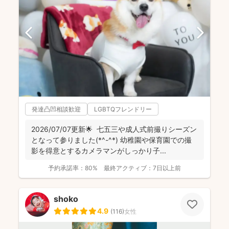
発達凸凹相談歓迎
LGBTQフレンドリー
2026/07/07更新🌟 七五三や成人式前撮りシーズン
となって参りました(*^-^*) 幼稚園や保育園での撮
影を得意とするカメラマンがしっかり子...
予約承諾率：
80%
最終アクティブ：
7日以上前
shoko
4.9
(
116
)
女性