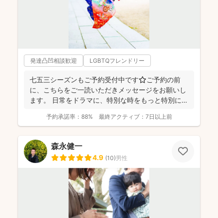
発達凸凹相談歓迎
LGBTQフレンドリー
七五三シーズンもご予約受付中です⭐️ご予約の前
に、こちらをご一読いただきメッセージをお願いし
ます。 日常をドラマに、特別な時をもっと特別に
☆福岡を拠点に...
予約承諾率：
88%
最終アクティブ：
7日以上前
森永健一
4.9
(
10
)
男性