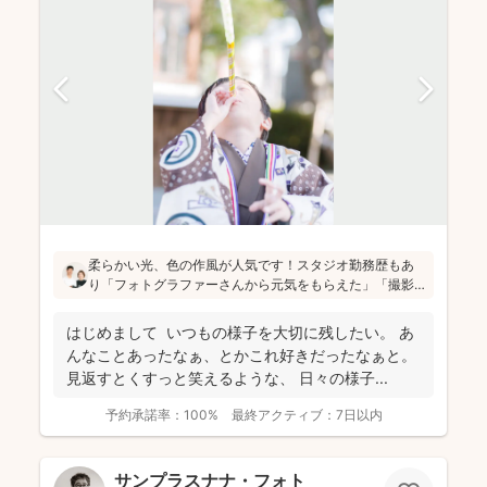
柔らかい光、色の作風が人気です！スタジオ勤務歴もあ
り「フォトグラファーさんから元気をもらえた」「撮影
が楽しかった」と評判です！かしこまった目線ありきの
写真ではなく、お子さん・親御さんの目線で、自然な様
はじめまして いつもの様子を大切に残したい。 あ
子を撮影してお届けします(^^)
んなことあったなぁ、とかこれ好きだったなぁと。
見返すとくすっと笑えるような、 日々の様子...
予約承諾率：
100%
最終アクティブ：
7日以内
サンプラスナナ・フォト