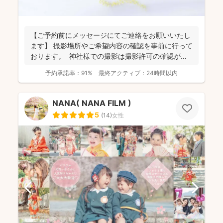
【ご予約前にメッセージにてご連絡をお願いいたし
ます】 撮影場所やご希望内容の確認を事前に行って
おります。 神社様での撮影は撮影許可の確認が必
要にな...
予約承諾率：
91%
最終アクティブ：
24時間以内
NANA( NANA FILM )
5
(
14
)
女性