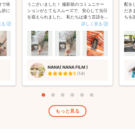
せで依
うございました！ 撮影前のコミュニケー
配を
も折に
ションがとてもスムーズで、安心して当日
だき
を迎えられました。 私たちは違う言語を
ちを
話していましたが、当日のコミュニケーシ
た。
見る
詳しく見る
ョンも一切問題なく、とてもスムーズに進
体な
みました。 撮影では細やかな気配りと配
慮を感じながら進めていただき、取景も私
たちと愛犬の雰囲気にとても合っていて大
満足です。 私も愛犬も、終始とても楽し
い一日を過ごすことができました。 写真
NANA( NANA FILM )
の納品スピードも早く、本当に助かりまし
5
(
14
)
た。 Nanaさんの温かい対応と素晴らしい
センスに、心から感謝しています。また機
会がありましたら、ぜひよろしくお願いし
ます！
もっと見る