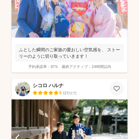
ふとした瞬間のご家族の愛おしい空気感を、 ストー
リーのように切り取っていきます！
予約承諾率：
97%
最終アクティブ：
24時間以内
シコロ ハルナ
5
(
21
)
女性